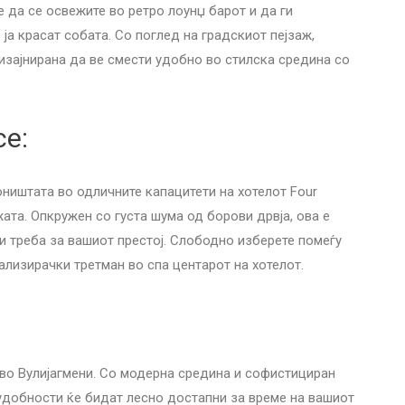
 да се освежите во ретро лоунџ барот и да ги
а красат собата. Со поглед на градскиот пејзаж,
дизајнирана да ве смести удобно во стилска средина со
ce:
ништата во одличните капацитети на хотелот Four
жата. Опкружен со густа шума од борови дрвја, ова е
ви треба за вашиот престој. Слободно изберете помеѓу
ализирачки третман во спа центарот на хотелот.
о Вулијагмени. Со модерна средина и софистициран
 удобности ќе бидат лесно достапни за време на вашиот