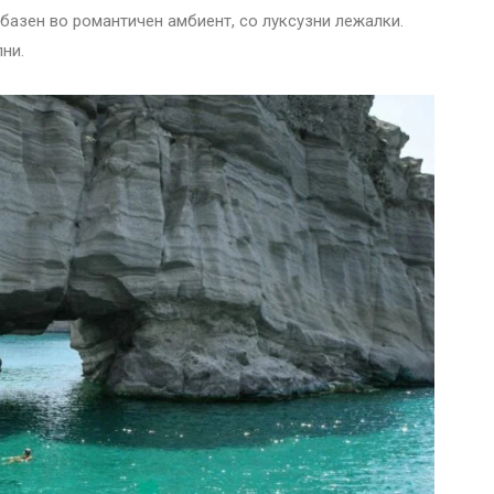
и базен во романтичен амбиент, со луксузни лежалки.
ни.