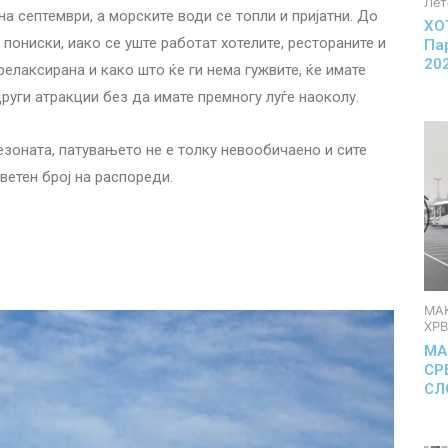
Лет
на септември, а морските води се топли и пријатни. До
ХО
 пониски, иако се уште работат хотелите, рестораните и
Па
20
релаксирана и како што ќе ги нема гужвите, ќе имате
руги атракции без да имате премногу луѓе наоколу.
езоната, патувањето не е толку невообичаено и сите
етен број на распореди.
МА
ХР
МА
СР
СЛ