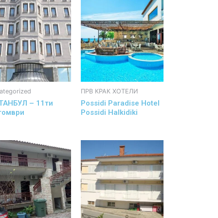
ategorized
ПРВ КРАК ХОТЕЛИ
ТАНБУЛ – 11ти
Possidi Paradise Hotel
томври
Possidi Halkidiki