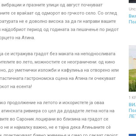
и вибрации и празните улици од август почнуваат
Unc
ните се враќаат од одморот во грчкото село. Со оглед
Вил
ратурата не е доволно висока за да ги направи вашите
По
и најдобриот период од годината за пешачење по ридот
срцето на Атина.
да се истражува градот без маката на неподносливата
ителите во лето, можностите се неограничени: од кино
ено, до уметнички изложби и кафулиња на отворено или
тастичната гастрономска сцена на Атина ги очекуваат
окот на есента!
1 К
ако продолжение на летото и искористете ја оваа
ВИ
По
атинската ривиера со цел да додадете летна нота на
ЛЕ
овите во Сароник лоцирани во близина на градот се
о не и најмалку важно, не е тајна дека Атињаните сè
и, практикуваат бавно живеење и само го сакаат својот