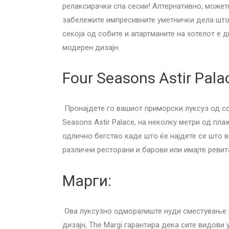
релаксирачки спа сесии! Алтернативно, можете
забележите импресивните уметнички дела што ј
секоја од собите и апартманите на хотелот е 
модерен дизајн.
Four Seasons Astir Pala
Пронајдете го вашиот приморски луксуз од со
Seasons Astir Palace, на неколку метри од пла
одлично бегство каде што ќе најдете се што 
различни ресторани и барови или имајте ревит
Марги:
Ова луксузно одморалиште нуди сместување в
дизајн, The Margi гарантира дека сите видови