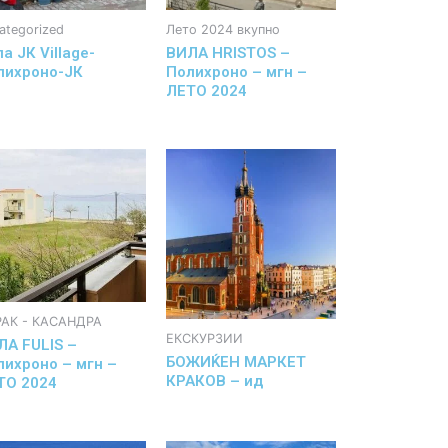
ategorized
Лето 2024 вкупно
а ЈК Village-
ВИЛА HRISTOS –
лихроно-ЈК
Полихроно – мгн –
ЛЕТО 2024
РАК - КАСАНДРА
ЕКСКУРЗИИ
ЛА FULIS –
БОЖИЌЕН МАРКЕТ
лихроно – мгн –
КРАКОВ – ид
ТО 2024