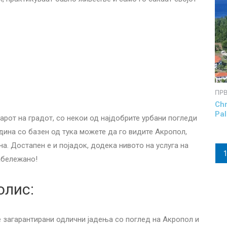
ПРВ
Chr
Pal
арот на градот, со некои од најдобрите урбани погледи
дина со базен од тука можете да го видите Акропол,
а. Достапен е и појадок, додека нивото на услуга на
абележано!
олис:
се загарантирани одлични јадења со поглед на Акропол и