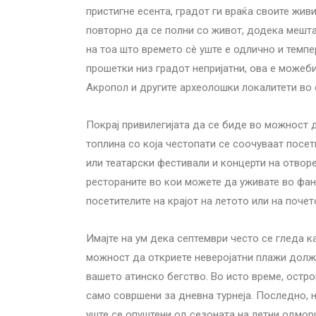
пристигне есента, градот ги враќа своите жив
повторно да се полни со живот, додека мешта
на тоа што времето сè уште е одлично и темпе
прошетки низ градот непријатни, ова е можеб
Акропол и другите археолошки локалитети во 
Покрај привилегијата да се биде во можност 
топлина со која честопати се соочуваат посет
или театарски фестивали и концерти на отвор
рестораните во кои можете да уживате во фан
посетителите на крајот на летото или на почет
Имајте на ум дека септември често се гледа к
можност да откриете неверојатни плажи долж 
вашето атинско бегство. Во исто време, остр
само совршени за дневна турнеја. Последно, н
уште се опуштени од сезоната на летни одмор