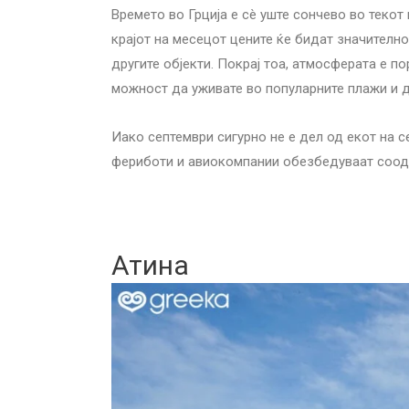
Времето во Грција е сè уште сончево во текот 
крајот на месецот цените ќе бидат значително
другите објекти. Покрај тоа, атмосферата е по
можност да уживате во популарните плажи и д
Иако септември сигурно не е дел од екот на с
фериботи и авиокомпании обезбедуваат соодв
Атина