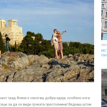
Unc
ИС
Ок
иот град Атина е секогаш добра идеја, особено кога
есеци за да се види грчката престолнина! Веднаш штом