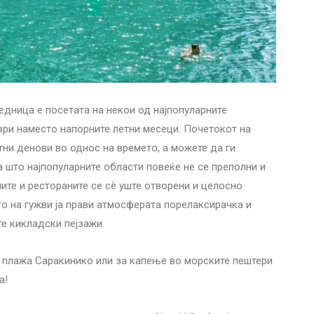
едница е посетата на некои од најпопуларните
ри наместо напорните летни месеци. Почетокот на
тни денови во однос на времето, а можете да ги
оа што најпопуларните области повеќе не се преполни и
те и рестораните се сè уште отворени и целосно
ото на гужви ја прави атмосферата порелаксирачка и
е кикладски пејзажи.
а плажа Саракинико или за капење во морските пештери
а!