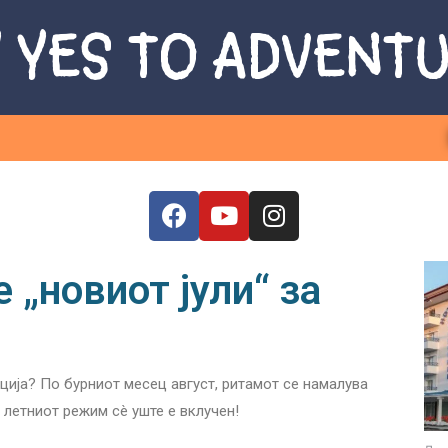
 YES TO ADVENT
 „новиот јули“ за
рција? По бурниот месец август, ритамот се намалува
 летниот режим сè уште е вклучен!