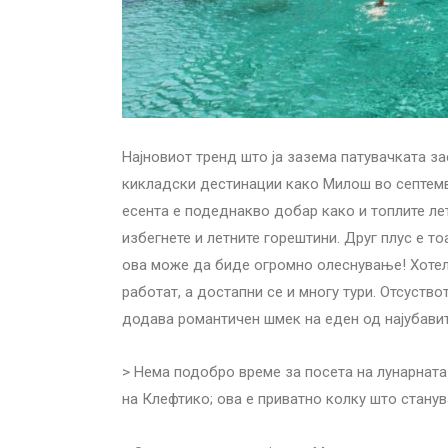
Најновиот тренд што ја зазема патувачката за
кикладски дестинации како Милош во септемв
есента е подеднакво добар како и топлите ле
избегнете и летните горештини. Друг плус е т
ова може да биде огромно олеснување! Хотели
работат, а достапни се и многу тури. Отсуств
додава романтичен шмек на еден од најубавит
> Нема подобро време за посета на лунарнат
на Клефтико; ова е приватно колку што станув