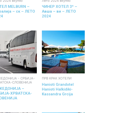
о 2024 вкупно
Лето 2024 вкупно
ТЕЛ MELBURN –
ЧИНЕР ХОТЕЛ 3* –
ралија – ск – ЛЕТО
Авша – ви – ЛЕТО
24
2024
КЕДОНИЈА - СРБИЈА-
ПРВ КРАК ХОТЕЛИ
ВАТСКА-СЛОВЕНИЈА
Hanioti Grandotel
КЕДОНИЈА –
Hanioti Halkidiki-
БИЈА-ХРВАТСКА-
Kassandra Grcija
ОВЕНИЈА