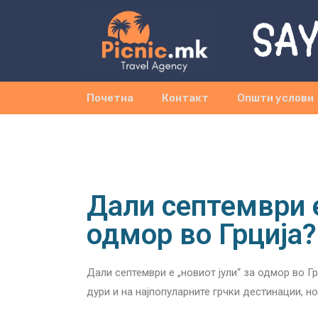
SAY
Почетна
Контакт
Општи услови
Дали септември е
одмор во Грција?
Дали септември е „новиот јули“ за одмор во Г
дури и на најпопуларните грчки дестинации, но