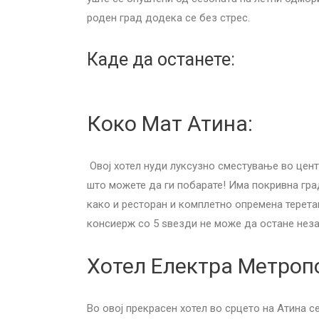
роден град додека се без стрес.
Каде да останете:
Коко Мат Атина:
Овој хотел нуди луксузно сместување во цент
што можете да ги побарате! Има покривна гра
како и ресторан и комплетно опремена теретан
консиерж со 5 ѕвезди не може да остане нез
Хотел Електра Метроп
Во овој прекрасен хотел во срцето на Атина 