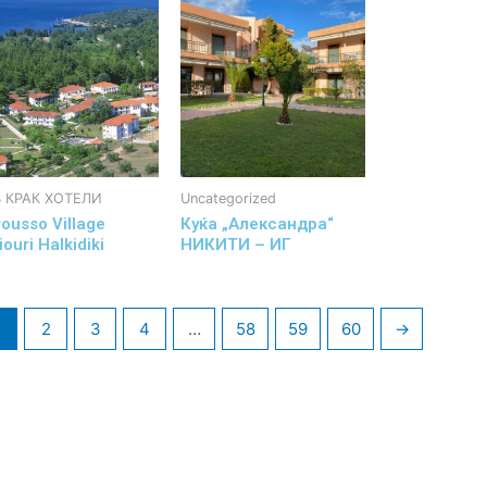
 КРАК ХОТЕЛИ
Uncategorized
ousso Village
Куќа „Александра“
iouri Halkidiki
НИКИТИ – ИГ
1
2
3
4
…
58
59
60
→