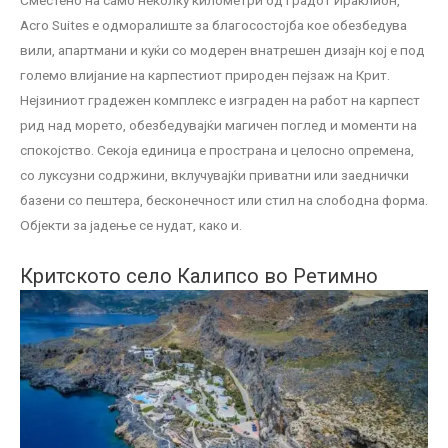
Acro Suites е одморалиште за благосостојба кое обезбедува
вили, апартмани и куќи со модерен внатрешен дизајн кој е под
големо влијание на карпестиот природен пејзаж на Крит.
Нејзиниот градежен комплекс е изграден на работ на карпест
рид над морето, обезбедувајќи магичен поглед и моменти на
спокојство. Секоја единица е пространа и целосно опремена,
со луксузни содржини, вклучувајќи приватни или заеднички
базени со пештера, бесконечност или стил на слободна форма.
Објекти за јадење се нудат, како и.
Критското село Калипсо во Ретимно