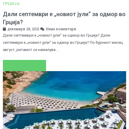
ГРЦИЈА
Дали септември е „новиот јули“ за одмор во
Грција?
декември 28, 2021
Нема коментари
Дали септември е „новиот јули“ за одмор во Грција? Дали
септември е „новиот јули“ за одмор во Грција? По бурниот месец
август, ритамот се намалува …
Read More →