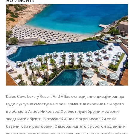
Daios Cove Luxury Resort And Villas е специјално дизајниран да
нуди луксузно сместување во шармантна околина на морето
во областа Агиос Николаос. Хотелот нуди бројни модерни
заеднички објекти, вклучувајќи, но не ограничувајќи се на
базени, бар и ресторани. Одморалиштето се состои од вили и
апартмани со импресивен модерен дизајн, каде што ќе најдете