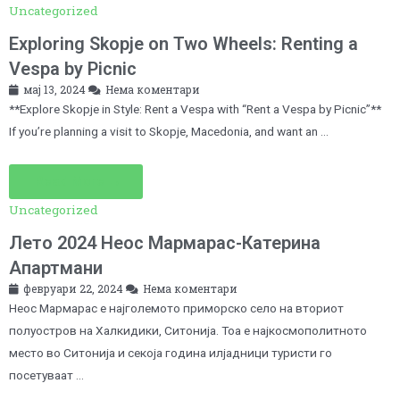
Uncategorized
Exploring Skopje on Two Wheels: Renting a
Vespa by Picnic
мај 13, 2024
Нема коментари
**Explore Skopje in Style: Rent a Vespa with “Rent a Vespa by Picnic”**
If you’re planning a visit to Skopje, Macedonia, and want an …
Read More →
Uncategorized
Лето 2024 Неос Мармарас-Катерина
Апартмани
февруари 22, 2024
Нема коментари
Неос Мармарас е најголемото приморско село на вториот
полуостров на Халкидики, Ситонија. Тоа е најкосмополитното
место во Ситонија и секоја година илјадници туристи го
посетуваат …