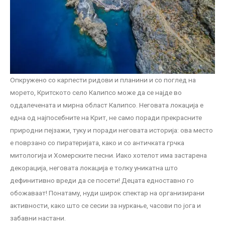
Опкружено со карпести ридови и планини и со поглед на
морето, Критското село Калипсо може да се најде во
оддалечената и мирна област Калипсо. Неговата локација е
една од најпосебните на Крит, не само поради прекрасните
природни пејзажи, туку и поради неговата историја: ова место
е поврзано со пиратеријата, како и со античката грчка
митологија и Хомерските песни. Иако хотелот има застарена
декорација, неговата локација е толку уникатна што
дефинитивно вреди да се посети! Децата едноставно го
обожаваат! Понатаму, нуди широк спектар на организирани
активности, како што се сесии за нуркање, часови по јога и
забавни настани.