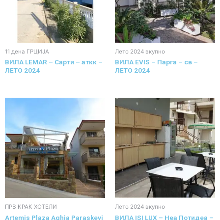
11 дена ГРЦИЈА
Лето 2024 вкупно
ВИЛА LEMAR – Сарти – аткк –
ВИЛА EVIS – Парга – св –
ЛЕТО 2024
ЛЕТО 2024
ПРВ КРАК ХОТЕЛИ
Лето 2024 вкупно
Artemis Plaza Aghia Paraskevi
ВИЛА ISI LUX – Неа Потидеа –