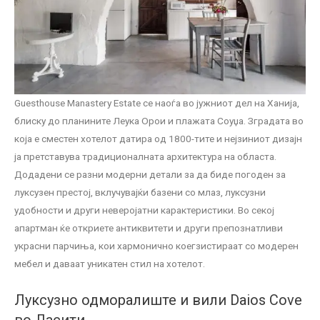
Guesthouse Manastery Estate се наоѓа во јужниот дел на Ханија,
блиску до планините Леука Орои и плажата Соуџа. Зградата во
која е сместен хотелот датира од 1800-тите и нејзиниот дизајн
ја претставува традиционалната архитектура на областа.
Додадени се разни модерни детали за да биде погоден за
луксузен престој, вклучувајќи базени со млаз, луксузни
удобности и други неверојатни карактеристики. Во секој
апартман ќе откриете антиквитети и други препознатливи
украсни парчиња, кои хармонично коегзистираат со модерен
мебел и даваат уникатен стил на хотелот.
Луксузно одморалиште и вили Daios Cove
во Ласити