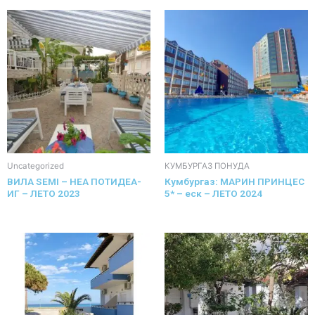
Uncategorized
КУМБУРГАЗ ПОНУДА
ВИЛА SEMI – НЕА ПОТИДЕА-
Кумбургаз: МАРИН ПРИНЦЕС
ИГ – ЛЕТО 2023
5* – еск – ЛЕТО 2024