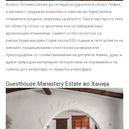
Аспрос Потамос може да се најде во руралната област Пефки,
а неговиот градежен комплекс е сместен во бујна зелена
планинска средина, недалеку од морето. Ова е најстарото село
во областа, полно со урнатини кои се наведени како
археолошки споменици. Самиот хотел се состои од
реконструирани куќи стари околу 300 години и сите аспекти на
нивниот традиционален стил се или зачувани или
пресоздадени со големо внимание на деталите. Камен, дрво и
други природни материјали се користени за опремување на
собите, што резултира со пријатна атмосфера.
Guesthouse Manastery Estate во Ханија