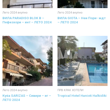
Лето 2024 вкупно
Лето 2024 вкупно
ВИЛА PARADISO BLOK B –
ВИЛА GIOTA – Неи Пори- мдт
Пефкохори – инт – ЛЕТО 2024
– ЛЕТО 2024
Лето 2024 вкупно
ПРВ КРАК ХОТЕЛИ
Куќа SARIZAS – Сивири – иг –
Tropical Hotel Hanioti Halkidiki
ЛЕТО 2024