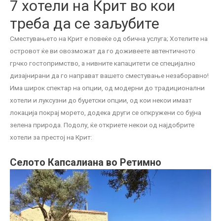
7 хотели на Крит во кои
треба да се заљубите
Сместувањето на Крит е повеќе од обична услуга; Хотелите на
островот ќе ви овозможат да го доживеете автентичното
грчко гостопримство, а нивните капацитети се специјално
дизајнирани да го направат вашето сместување незаборавно!
Има широк спектар на опции, од модерни до традиционални
хотели и луксузни до буџетски опции, од кои некои имаат
локација покрај морето, додека други се опкружени со бујна
зелена природа. Подолу, ќе откриете некои од најдобрите
хотели за престој на Крит:
Селото Капсалиана во Ретимно