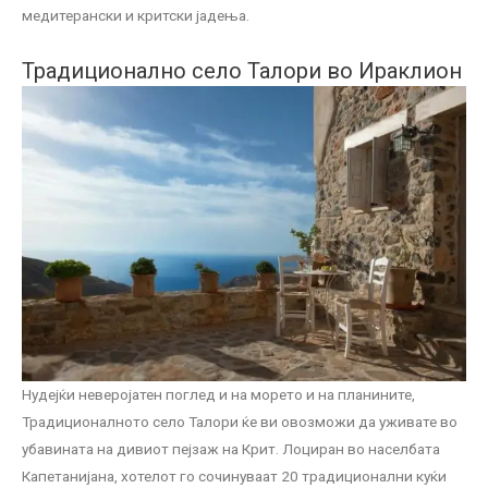
медитерански и критски јадења.
Традиционално село Талори во Ираклион
Нудејќи неверојатен поглед и на морето и на планините,
Традиционалното село Талори ќе ви овозможи да уживате во
убавината на дивиот пејзаж на Крит. Лоциран во населбата
Капетанијана, хотелот го сочинуваат 20 традиционални куќи