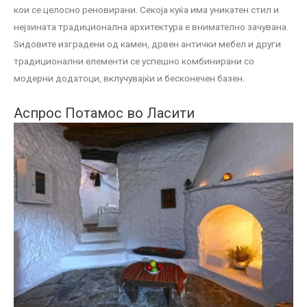
кои се целосно реновирани. Секоја куќа има уникатен стил и
нејзината традиционална архитектура е внимателно зачувана.
Ѕидовите изградени од камен, дрвен антички мебел и други
традиционални елементи се успешно комбинирани со
модерни додатоци, вклучувајќи и бесконечен базен.
Аспрос Потамос во Ласити