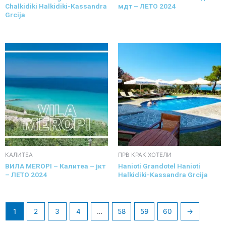
Chalkidiki Halkidiki-Kassandra
мдт – ЛЕТО 2024
Grcija
КАЛИТЕА
ПРВ КРАК ХОТЕЛИ
ВИЛА MEROPI – Калитеа – јкт
Hanioti Grandotel Hanioti
– ЛЕТО 2024
Halkidiki-Kassandra Grcija
1
2
3
4
…
58
59
60
→