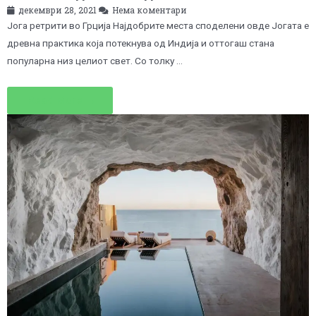
декември 28, 2021
Нема коментари
Јога ретрити во Грција Најдобрите места споделени овде Јогата е
древна практика која потекнува од Индија и оттогаш стана
популарна низ целиот свет. Со толку …
Read More →