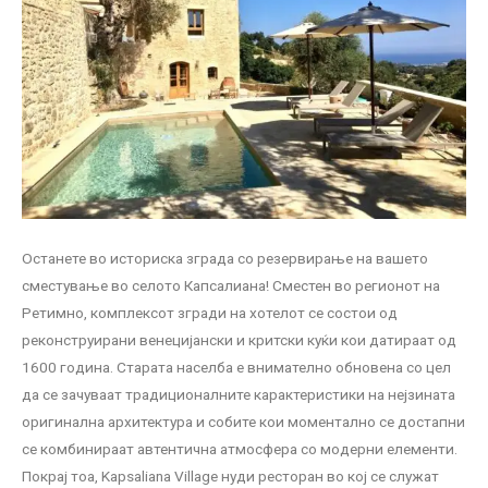
Останете во историска зграда со резервирање на вашето
сместување во селото Капсалиана! Сместен во регионот на
Ретимно, комплексот згради на хотелот се состои од
реконструирани венецијански и критски куќи кои датираат од
1600 година. Старата населба е внимателно обновена со цел
да се зачуваат традиционалните карактеристики на нејзината
оригинална архитектура и собите кои моментално се достапни
се комбинираат автентична атмосфера со модерни елементи.
Покрај тоа, Kapsaliana Village нуди ресторан во кој се служат