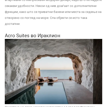
секакви удобности. Некои од нив доаѓаат со дополнителни
функции, како што се приватни базени или места за седење на
отворено со поглед на море. Спа објекти се исто така
достапни.
Acro Suites во Ираклион
Сместено на само неколку километри од градот Ираклион,