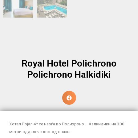
Royal Hotel Polichrono
Polichrono Halkidiki
Хотел Ројал 4* се наоѓа во Полихроно – Халкидики на 300
метри оддалеченост од плажа.