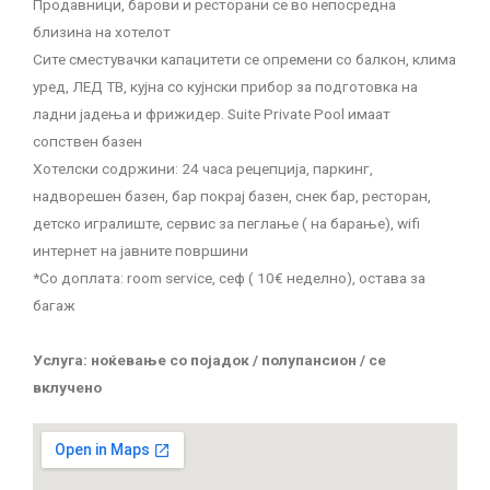
Продавници, барови и ресторани се во непосредна
близина на хотелот
Сите сместувачки капацитети се опремени со балкон, клима
уред, ЛЕД ТВ, кујна со кујнски прибор за подготовка на
ладни јадења и фрижидер. Suite Private Pool имаат
сопствен базен
Хотелски содржини: 24 часа рецепција, паркинг,
надворешен базен, бар покрај базен, снек бар, ресторан,
детско игралиште, сервис за пеглање ( на барање), wifi
интернет на јавните површини
*Со доплата: room service, сеф ( 10€ неделно), остава за
багаж
Услуга: ноќевање со појадок / полупансион / се
вклучено