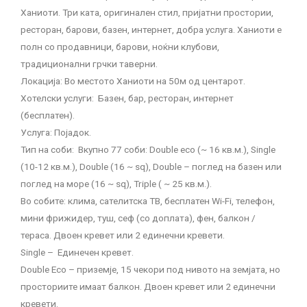
Ханиоти. Три ката, оригинален стил, пријатни простории,
ресторан, барови, базен, интернет, добра услуга. Ханиоти е
полн со продавници, барови, ноќни клубови,
традиционални грчки таверни.
Локација: Во местото Ханиоти на 50м од центарот.
Хотелски услуги: Базен, бар, ресторан, интернет
(бесплатен).
Услуга: Појадок.
Тип на соби: Вкупно 77 соби: Double eco (~ 16 кв.м.), Single
(10-12 кв.м.), Double (16 ~ sq), Double – поглед на базен или
поглед на море (16 ~ sq), Triple ( ~ 25 кв.м.).
Во собите: клима, сателитска ТВ, бесплатен Wi-Fi, телефон,
мини фрижидер, туш, сеф (со доплата), фен, балкон /
тераса. Двоен кревет или 2 единечни кревети.
Single – Единечен кревет.
Double Eco – приземје, 15 чекори под нивото на земјата, но
просториите имаат балкон. Двоен кревет или 2 единечни
кревети.