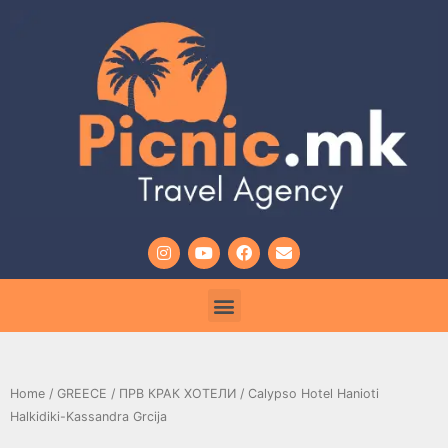
Home
/
GREECE
/
ПРВ КРАК ХОТЕЛИ
/ Calypso Hotel Hanioti
Halkidiki-Kassandra Grcija