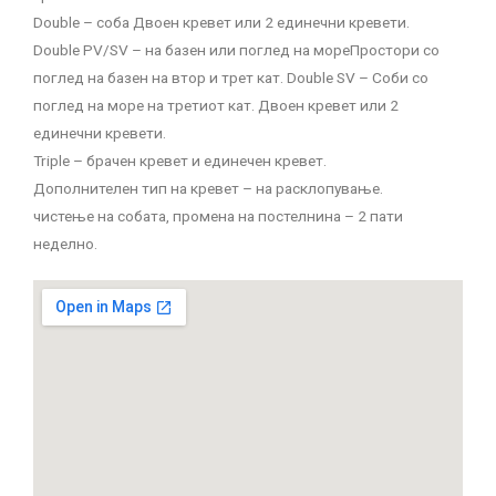
Double – соба Двоен кревет или 2 единечни кревети.
Double PV/SV – на базен или поглед на мореПростори со
поглед на базен на втор и трет кат. Double SV – Соби со
поглед на море на третиот кат. Двоен кревет или 2
единечни кревети.
Triple – брачен кревет и единечен кревет.
Дополнителен тип на кревет – на расклопување.
чистење на собата, промена на постелнина – 2 пати
неделно.