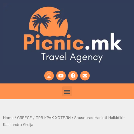
Home
/
GREECE
/
ПРВ КРАК ХОТЕЛИ
/ Sousouras Hanioti Halkidiki-
Kassandra Grcija