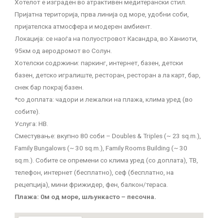
Хотелот е изграден во атрактивен медитерански стил.
Пријатна територија, прва линија од море, удобни соби,
пријателска атмосфера и модерен амбиент.
Локација: се наоѓа на полуостровот Касандра, во Ханиоти,
95км од аеродромот во Солун.
Хотелски содржини: паркинг, интернет, базен, детски
базен, детско игралиште, ресторан, ресторан а ла карт, бар,
снек бар покрај базен.
*со доплата: чадори и лежалки на плажа, клима уред (во
собите).
Услуга: HB.
Сместување: вкупно 80 соби – Doubles & Triples (~ 23 sq.m.),
Family Bungalows (~ 30 sq.m.), Family Rooms Building (~ 30
sq.m.). Собите се опремени со клима уред (со доплата), ТВ,
телефон, интернет (бесплатно), сеф (бесплатно, на
рецепција), мини фрижидер, фен, балкон/тераса.
Плажа: 0м од море, шљункасто – песочна.