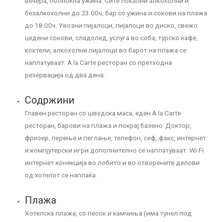
вечера, полноќна ужина. Сите локални алкохолни и
безалкохолни до 23.00ч, бар со ужина и сокови на плажа
до 18.00ч. Увозни пијалоци, пијалоци во диско, свежо
цедени сокови, сладолед, услуга во соба, турско кафе,
коктели, алкохолни пијалоци во барот на плажа се
наплатуваат. À la Carte ресторан со претходна
резервација од два дена.
Содржини
Главен ресторан со шведска маса, еден À la Carte
ресторан, барови на плажа и покрај базено. Доктор,
фризер, перење и пеглање, телефон, сеф, факс, интернет
и компјутерски игри дополнително се наплатуваат. Wi-Fi
интернет конекција во лобито и во отворените делови
од хотелот се наплаќа.
Плажа
Хотелска плажа, со песок и камчиња (има тунел под