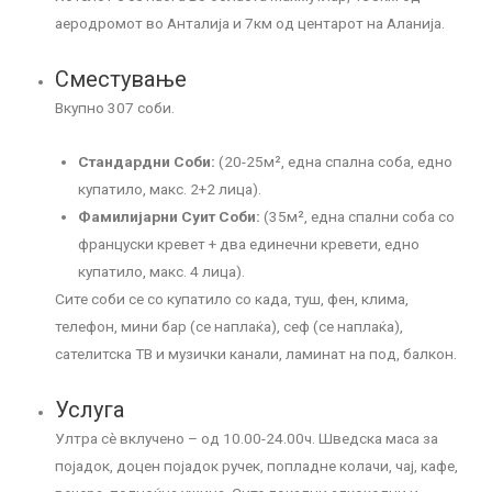
аеродромот во Анталија и 7км од центарот на Аланија.
Сместување
Вкупно 307 соби.
Стандардни Соби:
(20-25м², една спална соба, едно
купатило, макс. 2+2 лица).
Фамилијарни Суит Соби:
(35м², една спални соба со
француски кревет + два единечни кревети, едно
купатило, макс. 4 лица).
Сите соби се со купатило со када, туш, фен, клима,
телефон, мини бар (се наплаќа), сеф (се наплаќа),
сателитска ТВ и музички канали, ламинат на под, балкон.
Услуга
Ултра сѐ вклучено – од 10.00-24.00ч. Шведска маса за
појадок, доцен појадок ручек, попладне колачи, чај, кафе,