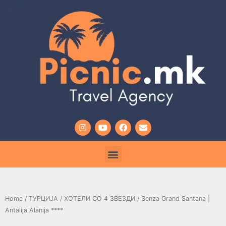
Home
/
ТУРЦИЈА
/
ХОТЕЛИ СО 4 ЗВЕЗДИ
/ Senza Grand Santana |
Antalija Alanija ****