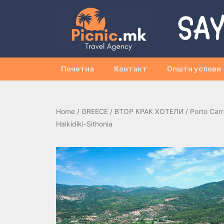
SAY
Почетна
Контакт
Општи услови
Home
/
GREECE
/
ВТОР КРАК ХОТЕЛИ
/ Porto Car
Halkidiki-Sithonia