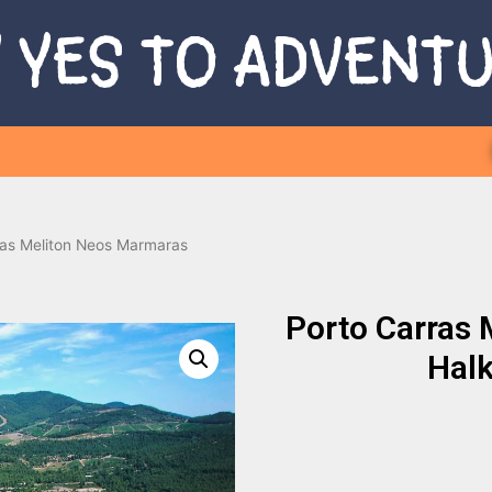
 YES TO ADVENT
ras Meliton Neos Marmaras
Porto Carras
Halk