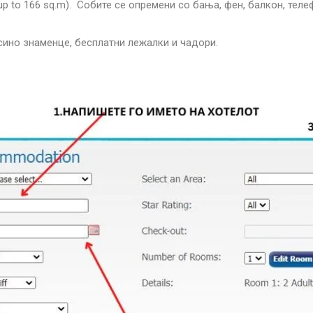
es (up to 166 sq.m). Собите се опремени со бања, фен, балкон, тел
 сино знаменце, бесплатни лежалки и чадори.