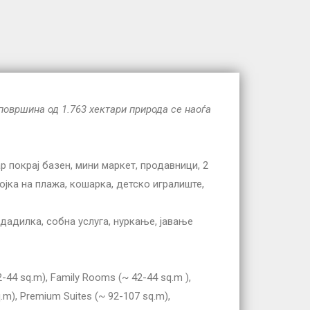
површина од 1.763 хектари природа се наоѓа
ар покрај базен, мини маркет, продавници, 2
ојка на плажа, кошарка, детско игралиште,
 дадилка, собна услуга, нуркање, јавање
2-44 sq.m), Family Rooms (~ 42-44 sq.m ),
sq.m), Premium Suites (~ 92-107 sq.m),