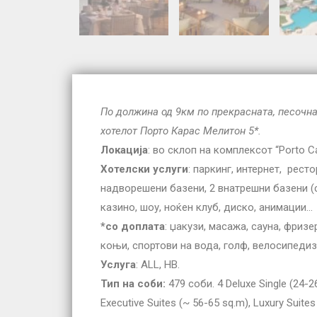
По должина од 9км по прекрасната, песочна
хотелот Порто Карас Мелитон 5*.
Локација
: во склоп на комплексот “Porto C
Хотелски услуги
: паркинг, интернет, ресто
надворешени базени, 2 внатрешни базени (са
казино, шоу, ноќен клуб, диско, анимации…
*со доплата
: џакузи, масажа, сауна, фриз
коњи, спортови на вода, голф, велосипедиза
Услуга
: ALL, HB.
Тип на соби:
479 соби. 4 Deluxe Single (24-2
Executive Suites (~ 56-65 sq.m), Luxury Suites