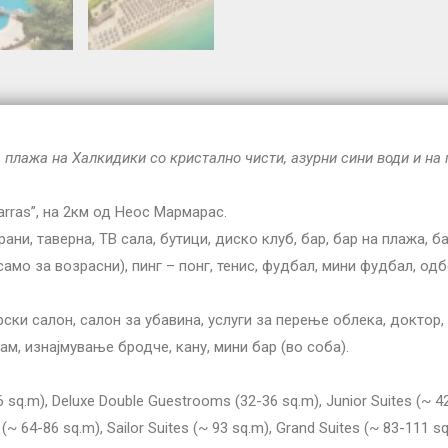
 плажа на Халкидики со кристално чисти, азурни сини води и на 
arras”, на 2км од Неос Мармарас.
рани, таверна, ТВ сала, бутици, диско клуб, бар, бар на плажа, б
мо за возрасни), пинг – понг, тенис, фудбал, мини фудбал, одб
ерски салон, салон за убавина, услуги за перење облека, доктор,
м, изнајмување бродче, кану, мини бар (во соба).
6 sq.m), Deluxe Double Guestrooms (32-36 sq.m), Junior Suites (~ 4
 (~ 64-86 sq.m), Sailor Suites (~ 93 sq.m), Grand Suites (~ 83-111 