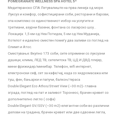
POMEGRANATE WELLNESS SPA HOTEL 5*
Медитеранско СПА Летувалиште на прва линија од море.
Луксуз и комфор, софистицирани соби, ресторани и барови,
спа комплекс со единствениот избор на услугите и
третмани, азурни базени, фонтана со ласерско шоу…
Локација: 1,5 км од Неа Потидеа, 5 км од Неа Муданија,.
Хотелот е идеално сместен помеѓу два заливи со поглед на
Олимп и Атос.
Сместување: Вкупно 173 соби, сите опремени со луксузни
душеци, клима, ЛЕД ТВ, сателитска ТВ, ЦД И ДВД плејер,
мини фрижидер/минибар. Телефон, wifi интернет,
електронски сеф, сет за кафе/чај, када со хидромасажа или
туш, фен, бањарки и папучи, балкон/тераса
Double Elegant Eco Athos/Street View (~30 m2)- главна
зграда, поглед на пат и заливот Торонеос, брачен кревет со
дополнително легло ( софа)
Double Elegant GV/SSV (~30 m2)-елегантни соби во различни
делови на градина, брачен кревет или две одвоени легла,