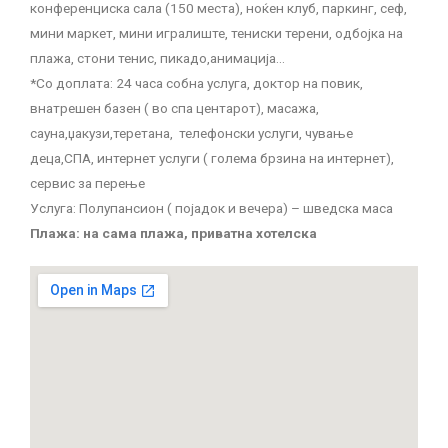
конференциска сала (150 места), ноќен клуб, паркинг, сеф,
мини маркет, мини игралиште, тениски терени, одбојка на
плажа, стони тенис, пикадо,анимација…
*Со доплата: 24 часа собна услуга, доктор на повик,
внатрешен базен ( во спа центарот), масажа,
сауна,џакузи,теретана, телефонски услуги, чување
деца,СПА, интернет услуги ( голема брзина на интернет),
сервис за перење
Услуга: Полупансион ( појадок и вечера) – шведска маса
Плажа: на сама плажа, приватна хотелска