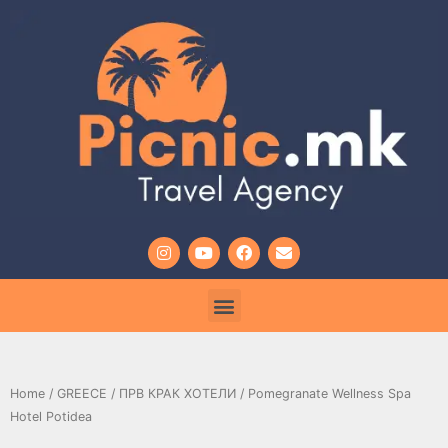
Home
/
GREECE
/
ПРВ КРАК ХОТЕЛИ
/ Pomegranate Wellness Spa
Hotel Potidea