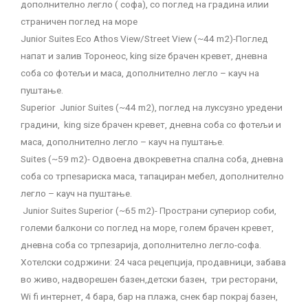
дополнително легло ( софа), со поглед на градина илии
страничен поглед на море
Junior Suites Eco Athos View/Street View (~44 m2)-Поглед
напат и залив Торонеос, king size брачен кревет, дневна
соба со фотељи и маса, дополнително легло – кауч на
пуштање.
Superior Junior Suites (~44 m2), поглед на луксузно уредени
градини, king size брачен кревет, дневна соба со фотељи и
маса, дополнително легло – кауч на пуштање.
Suites (~59 m2)- Одвоена двокреветна спална соба, дневна
соба со трпеѕариска маса, тапациран мебел, дополнително
легло – кауч на пуштање.
Junior Suites Superior (~65 m2)- Пространи супериор соби,
големи балкони со поглед на море, голем брачен кревет,
дневна соба со трпезарија, дополнително легло-софа.
Хотелски содржини: 24 часа рецепција, продавници, забава
во живо, надворешен базен,детски базен, три ресторани,
Wi fi интернет, 4 бара, бар на плажа, снек бар покрај базен,