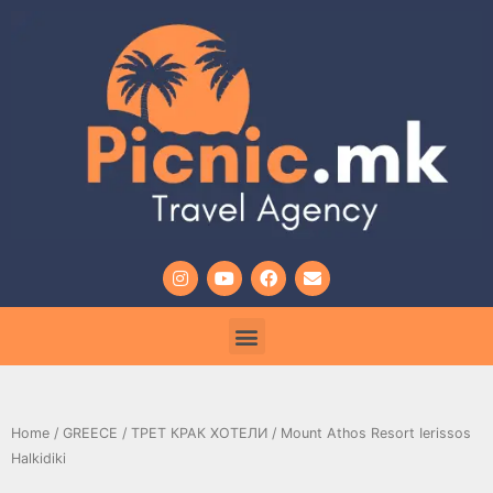
Home
/
GREECE
/
ТРЕТ КРАК ХОТЕЛИ
/ Mount Athos Resort Ierissos
Halkidiki