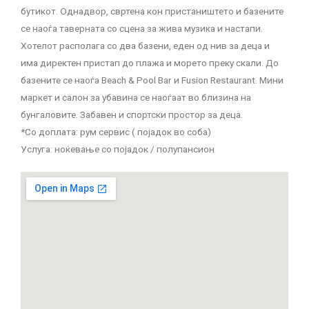
бутикот. Однадвор, свртена кон пристаништето и базените
се наоѓа таверната со сцена за жива музика и настапи.
Хотелот располага со два базени, еден од нив за деца и
има директен пристап до плажа и морето преку скали. До
базените се наоѓа Beach & Pool Bar и Fusion Restaurant. Мини
маркет и салон за убавина се наоѓаат во близина на
бунгаловите. Забавен и спортски простор за деца.
*Со доплата: рум сервис ( појадок во соба)
Услуга: ноќевање со појадок / полупансион