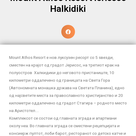
Halkidiki
Mount Athos Resort е нов луксузен ресорт со 5 ѕвезди,
сместен на крајот од градот Јерисос, на третиот крак на
полуостров Халкидики до неговото пристаниште, 10
километри оддалечено од границата на Света Гора
(Автономната монашка држава на Светата Планина), едно
од најсветите места за православното христијанство и 20
километри оддалечено од градот Стагира – родното место
на Аристотел….
Комплексот се состои од главната зграда и апартмани
околу неа. Во главната зграда се сместени рецепцијата и
консиерж пултот, лоби барот, ресторанот со детско катче и