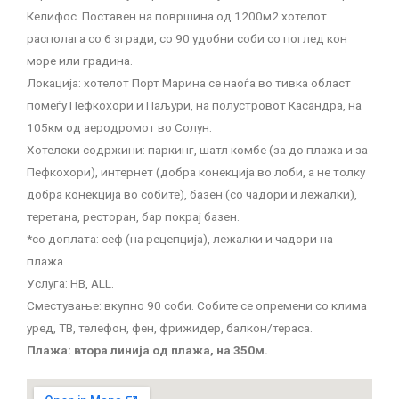
Келифос. Поставен на површина од 1200м2 хотелот
располага со 6 згради, со 90 удобни соби со поглед кон
море или градина.
Локација: хотелот Порт Марина се наоѓа во тивка област
помеѓу Пефкохори и Паљури, на полустровот Касандра, на
105км од аеродромот во Солун.
Хотелски содржини: паркинг, шатл комбе (за до плажа и за
Пефкохори), интернет (добра конекција во лоби, а не толку
добра конекција во собите), базен (со чадори и лежалки),
теретана, ресторан, бар покрај базен.
*со доплата: сеф (на рецепција), лежалки и чадори на
плажа.
Услуга: HB, ALL.
Сместување: вкупно 90 соби. Собите се опремени со клима
уред, ТВ, телефон, фен, фрижидер, балкон/тераса.
Плажа: втора линија од плажа, на 350м.