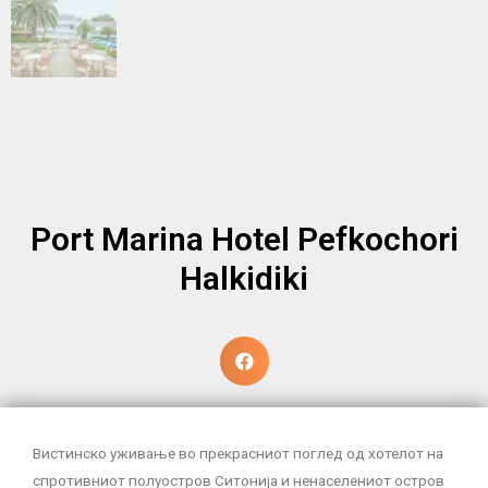
Port Marina Hotel Pefkochori
Halkidiki
Вистинско уживање во прекрасниот поглед од хотелот на
спротивниот полуостров Ситонија и ненаселениот остров