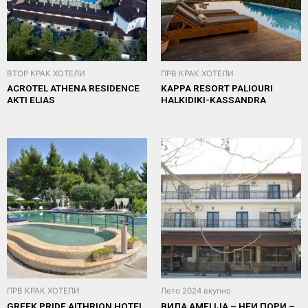
ВТОР КРАК ХОТЕЛИ
ПРВ КРАК ХОТЕЛИ
ACROTEL ATHENA RESIDENCE
KAPPA RESORT PALIOURI
AKTI ELIAS
HALKIDIKI-KASSANDRA
ПРВ КРАК ХОТЕЛИ
Лето 2024 вкупно
GREEK PRIDE AITHRION HOTEL
ВИЛА AMELIJA – НЕИ ПОРИ –