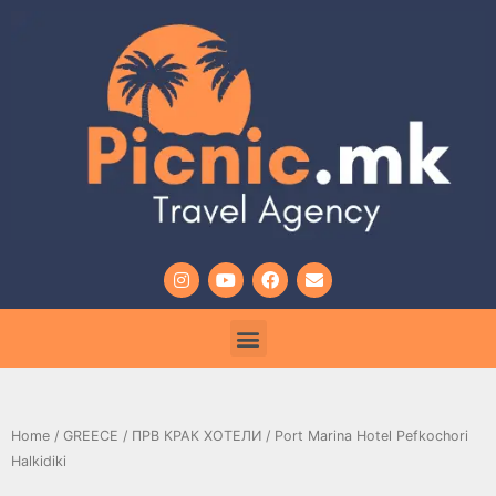
Home
/
GREECE
/
ПРВ КРАК ХОТЕЛИ
/ Port Marina Hotel Pefkochori
Halkidiki