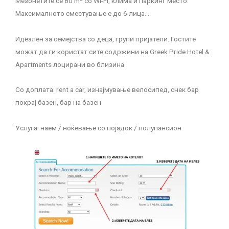
Мезонетите се 80 m² со Wi-Fi, клима и паркинг место.
Максималното сместување е до 6 лица….
Идеален за семејства со деца, групи пријатели. Гостите
можат да ги користат сите содржини на Greek Pride Hotel &
Apartments лоцирани во близина.
Со доплата: rent a car, изнајмување велосипед, снек бар
покрај базен, бар на базен
Услуга: наем / ноќевање со појадок / полупансион