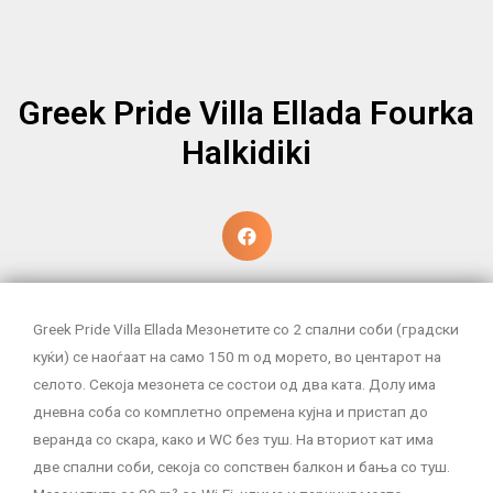
Greek Pride Villa Ellada Fourka
Halkidiki
Greek Pride Villa Ellada Мезонетите со 2 спални соби (градски
куќи) се наоѓаат на само 150 m од морето, во центарот на
селото. Секоја мезонета се состои од два ката. Долу има
дневна соба со комплетно опремена кујна и пристап до
веранда со скара, како и WC без туш. На вториот кат има
две спални соби, секоја со сопствен балкон и бања со туш.