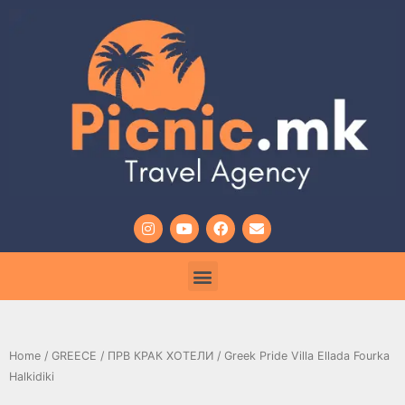
Home
/
GREECE
/
ПРВ КРАК ХОТЕЛИ
/ Greek Pride Villa Ellada Fourka
Halkidiki