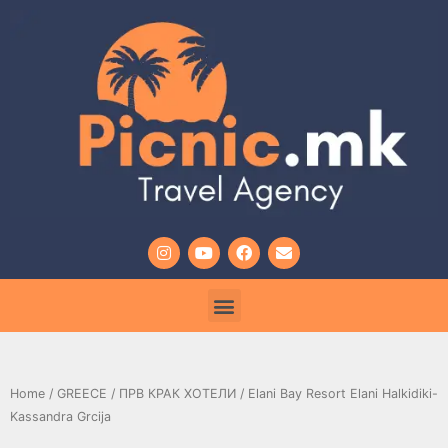
Home
/
GREECE
/
ПРВ КРАК ХОТЕЛИ
/ Elani Bay Resort Elani Halkidiki-
Kassandra Grcija