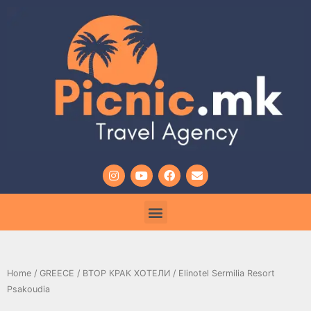
Home
/
GREECE
/
ВТОР КРАК ХОТЕЛИ
/ Elinotel Sermilia Resort
Psakoudia