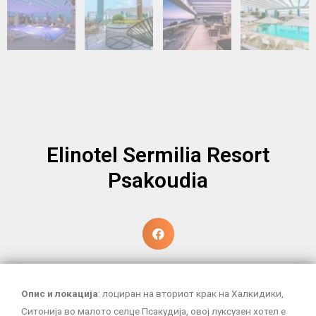
Elinotel Sermilia Resort
Psakoudia
Опис и локација
: лоциран на вториот крак на Халкидики,
Ситонија во малото селце Псакудија, овој луксузен хотел е