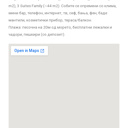
m2), 3 Suites Family (~44 m2). Собите се опремени со клима,
мини бар, телефон, интернет, тв, сеф, бања, фен, баде
мантили, козметички прибор, тераса/балкон.
Плажа: песочна на 20м од морето, бесплатни лежалки и
чадори, пешкири (со депозит).