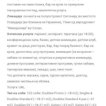
поставен на сама плажа, бар на кров со прекрасен
панорамски поглед, квалитетна услуга.
Локација
: се наоѓа на полуостровот Ситонија, во местото
Псакудија (во близина на Геракини), 75км од аеродромот
“Македонија” во Солун.
Хотелски услуги
: паркинг, интернет, теретана (до 18.00),
конференциска сала, базен, детски анимации, детски клуб,
кревет за деца, ресторан, бар, бар покрај базенот, бар на
кров, дискотека, шоу програми, анимации (за возрасни –
забава со аниматор, спортска и рекреативна анимација,
дневни програми, интерактивни програми, грчки забави,
танчерски емисии), пикадо, шах, пинг-понг.
*со доплата: масажа, сауна, турско купатило, доктор,
хемиско чистење на облека.
Услуга: UAL.
Тип на соби
: 102 соби. Doubles Promo (~18 m2), Singles &
Doubles Standard (~18-21 m2), Doubles Standard 4 pax (~21
m2), Doubles SV (~18-21 m2), Suites (~32 m2), Suites SV (~32