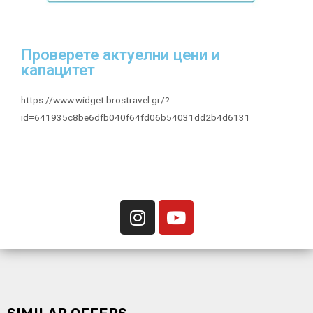
Проверете актуелни цени и
капацитет
https://www.widget.brostravel.gr/?
id=641935c8be6dfb040f64fd06b54031dd2b4d6131