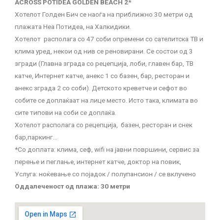
ACROSS POTIDEA GOLDEN BEACH 2*
Хотелот Голден Бич се наоѓа на приближно 30 метри од
плажата Неа Потидеа, на Халкидики.
Хотелот располага со 47 соби опремени со сателитска ТВ и
клима уред, некои од нив се реновирани. Се состои од 3
згради (Главна зграда со рецепција, лоби, главен бар, ТВ
катче, Интернет катче, анекс 1 со базен, бар, ресторан и
анекс зграда 2 со соби). Детското креветче и сефот во
собите се доплаќаат на лице место. Исто така, климата во
сите типови на соби се доплаќа.
Хотелот располага со рецепција, базен, ресторан и снек
бар,паркинг…
*Со доплата: клима, сеф, wifi на јавни површини, сервис за
перење и пеглање, интернет катче, доктор на повик,
Услуга: ноќевање со појадок / полупансион / се вклучено
Оддалеченост од плажа: 30 метри