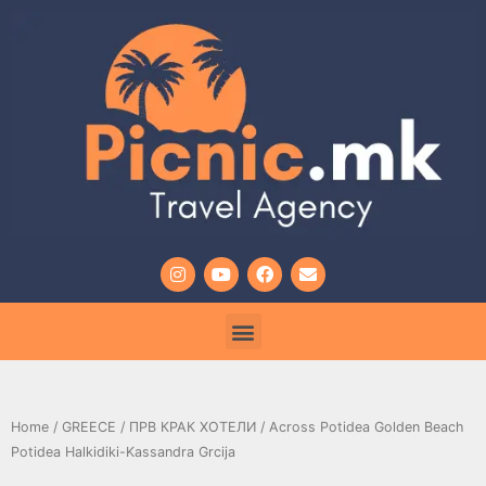
Home
/
GREECE
/
ПРВ КРАК ХОТЕЛИ
/ Across Potidea Golden Beach
Potidea Halkidiki-Kassandra Grcija