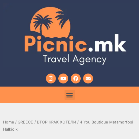
Home
/
GREECE
/
ВТОР КРАК ХОТЕЛИ
/ 4 You Boutique Metamorfosi
Halkidiki