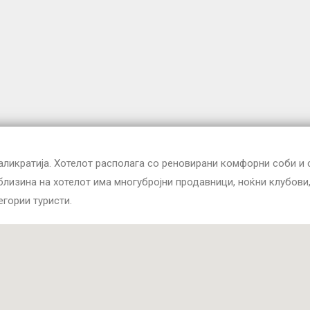
ликратија. Хотелот располага со реновирани комфорни соби и с
о близина на хотелот има многубројни продавници, ноќни клубов
егории туристи.