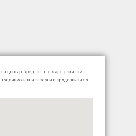
па центар. Уреден е во старогрчки стил:
и, традиционални таверни и продавници за