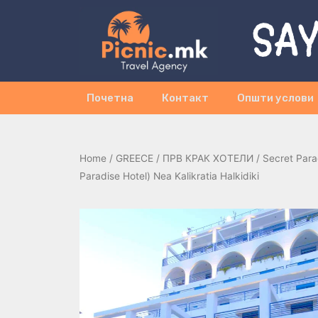
SAY
Почетна
Контакт
Општи услови
Home
/
GREECE
/
ПРВ КРАК ХОТЕЛИ
/ Secret Para
Paradise Hotel) Nea Kalikratia Halkidiki