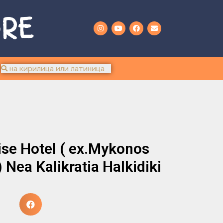
URE
ise Hotel ( ex.Mykonos
 Nea Kalikratia Halkidiki