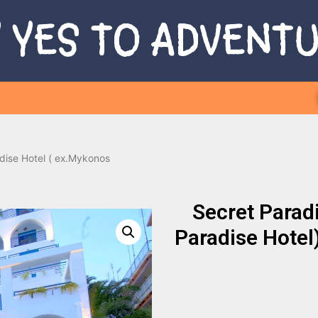
 YES TO ADVENT
dise Hotel ( ex.Mykonos
Secret Parad
Paradise Hotel)