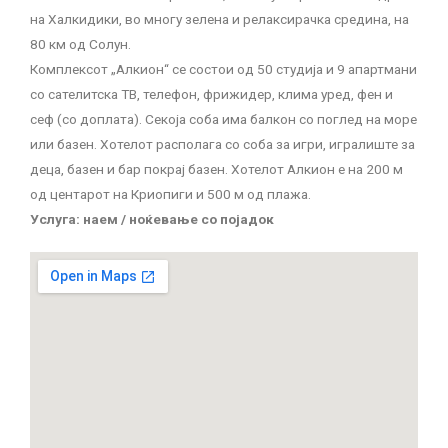
на Халкидики, во многу зелена и релаксирачка средина, на
80 км од Солун.
Комплексот „Алкион“ се состои од 50 студија и 9 апартмани
со сателитска ТВ, телефон, фрижидер, клима уред, фен и
сеф (со доплата). Секоја соба има балкон со поглед на море
или базен. Хотелот располага со соба за игри, игралиште за
деца, базен и бар покрај базен. Хотелот Алкион е на 200 м
од центарот на Криопиги и 500 м од плажа.
Услуга: наем / ноќевање со појадок