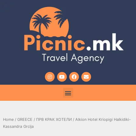
Home
/
GREECE
/
ПРВ КРАК ХОТЕЛИ
/ Alkion Hotel Kriopigi Halkidiki-
Kassandra Grcija