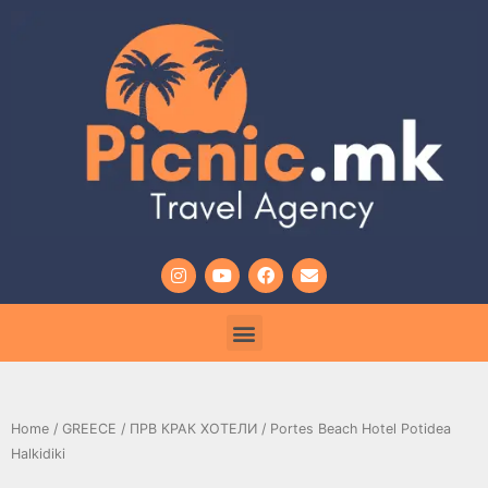
Home
/
GREECE
/
ПРВ КРАК ХОТЕЛИ
/ Portes Beach Hotel Potidea
Halkidiki