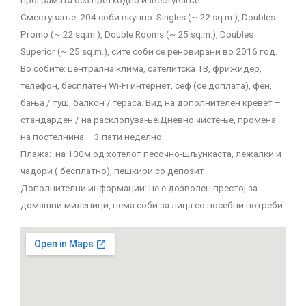
програмата без претходно известување.
Сместување: 204 соби вкупно: Singles (~ 22 sq.m.), Doubles
Promo (~ 22 sq.m.), Double Rooms (~ 25 sq.m.), Doubles
Superior (~ 25 sq.m.), сите соби се реновирани во 2016 год.
Во собите: централна клима, сателитска ТВ, фрижидер,
телефон, бесплатен Wi-Fi интернет, сеф (се доплата), фен,
бања / туш, балкон / тераса. Вид на дополнителен кревет –
стандарден / на расклопување.Дневно чистење, промена
на постелнина – 3 пати неделно.
Плажа: на 100м од хотелот песочно-шљункаста, лежалки и
чадори ( бесплатно), пешкири со депозит
Дополнителни информации: не е дозволен престој за
домашни миленици, нема соби за лица со посебни потреби