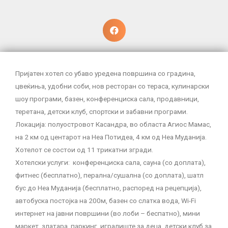
Пријатен хотел со убаво уредена површина со градина,
цвеќиња, удобни соби, нов ресторан со тераса, кулинарски
шоу програми, базен, конференциска сала, продавници,
теретана, детски клуб, спортски и забавни програми.
Локација: полуостровот Касандра, во областа Агиос Мамас,
на 2 км од центарот на Неа Потидеа, 4 км од Неа Муданија.
Хотелот се состои од 11 трикатни згради.
Хотелски услуги: конференциска сала, сауна (со доплата),
фитнес (бесплатно), перална/сушална (со доплата), шатл
бус до Неа Муданија (бесплатно, распоред на рецепција),
автобуска постојка на 200м, базен со слатка вода, Wi-Fi
интернет на јавни површини (во лоби – беспатно), мини
маркет, златара, паркинг, игралиште за деца, детски клуб за