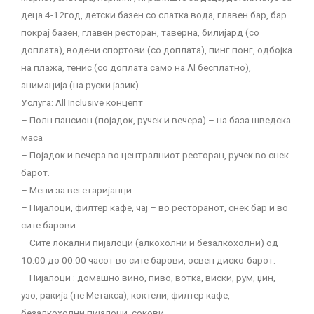
деца 4-12год, детски базен со слатка вода, главен бар, бар
покрај базен, главен ресторан, таверна, билијард (со
доплата), водени спортови (со доплата), пинг понг, одбојка
на плажа, тенис (со доплата само на AI бесплатно),
анимација (на руски јазик)
Услуга: All Inclusive концепт
– Полн пансион (појадок, ручек и вечера) – на база шведска
маса
– Појадок и вечера во централниот ресторан, ручек во снек
барот.
– Мени за вегетаријанци.
– Пијалоци, филтер кафе, чај – во ресторанот, снек бар и во
сите барови.
– Сите локални пијалоци (алкохолни и безалкохолни) од
10.00 до 00.00 часот во сите барови, освен диско-барот.
– Пијалоци : домашно вино, пиво, вотка, виски, рум, џин,
узо, ракија (не Метакса), коктели, филтер кафе,
безалкохолни пијалоци, сокови.