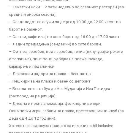
– Тематски ноќи – 2 пати неделно во главниот ресторан (во
средна и висока сезона).
– Сладоледот се служи за деца од 10:00 до 22:00 часот во
барот на базенот.
– Слатки, кафе и чај во снек барот од 16:00 до 17:00 часот.
– Ладни предјадења (сендвичи) во сите барови.
– Фитнес, аеробик, вода аеробик, тенис (вклучувајќи рекети
и топчиња), пинг-понг, одбојка на плажа, пикадо,
кајакарење, педаљинки
– Лежалки и чадори на плажа – бесплатно
– Пешкири за на плажа и базен со депозит
– Бесплатен шатл бус до Неа Муданија и Неа Потидеа
(распоред на рецепција).
– Дневна и ноќна анимација: фолклорни вечери,
Олимписки игри, забави на плажа, претстави, мини-клуб (за
деца од 4 до 12 години).
Хотелот го задржува правото за измени на All Inclusive