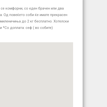
 се комфорни, со еден брачен или два
а. Од повеќето соби ќе имате прекрасен
 миленичиња до 2 кг бесплатно. Хотелски
ни *Со доплата
:
сеф ( во собите)