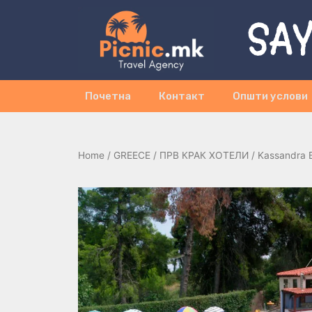
SAY
Почетна
Контакт
Општи услови
Home
/
GREECE
/
ПРВ КРАК ХОТЕЛИ
/ Kassandra Ba