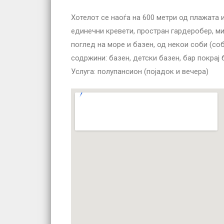
Хотелот се наоѓа на 600 метри од плажата 
единечни кревети, простран гардеробер, ми
поглед на море и базен, од некои соби (со
содржини
:
базен, детски базен, бар покрај 
Услуга
:
полупансион (појадок и вечера)