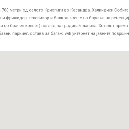
и 700 метри од селото Криопиги во Касандра, Халкидики.Собите
ни фрижидер, телевизор и балкон. Фен е на барање на рецепциј
би со брачен кревет) поглед на градина/планина. Хотелот прима
базен, паркинг, остава за багаж,
wifi
унтернет на јавните површи