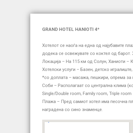
GRAND HOTEL HANIOTI 4*
Хотелот се наоѓа на една од најубавите пл
додека се освежувате со коктел од барот. 
Локација – На 115 км од Солун, Ханиоти – 
Хотелски услуги – Базен, детско игралиште,
*со доплата – масажа, пешкири, опрема за 
Соби – Располагаат со централна клима (кој
Single/Double room, Family room, Triple room
Плажа – Пред самиот хотел има песочна пл
наградена со сино знаменце.