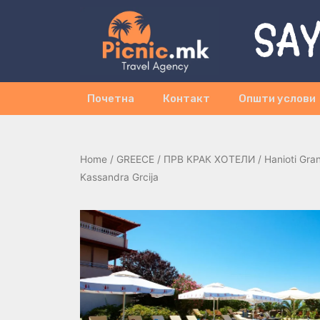
SAY
Почетна
Контакт
Општи услови
Home
/
GREECE
/
ПРВ КРАК ХОТЕЛИ
/ Hanioti Gran
Kassandra Grcija