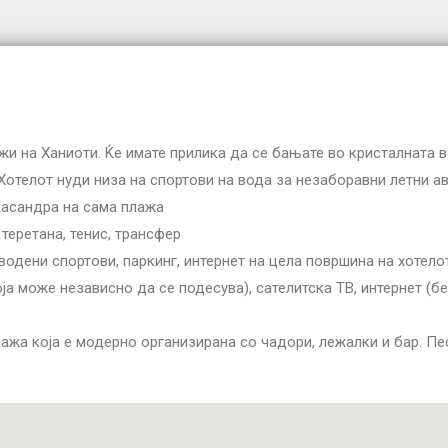
ажи на Ханиоти. Ќе имате прилика да се бањате во кристалната 
Хотелот нуди низа на спортови на вода за незаборавни летни ав
Касандра на сама плажа
 теретана, тенис, трансфер
водени спортови, паркинг, интернет на цела површина на хотело
а може независно да се подесува), сателитска ТВ, интернет (бес
ажа која е модерно организирана со чадори, лежалки и бар. Пес