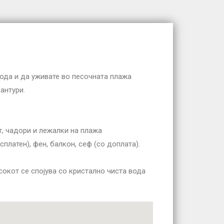
вода и да уживате во песочната плажа
антури.
т, чадори и лежалки на плажа
платен), фен, балкон, сеф (со доплата).
окот се спојува со кристално чиста вода