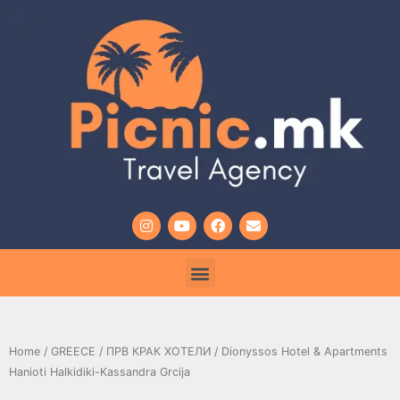
Home
/
GREECE
/
ПРВ КРАК ХОТЕЛИ
/ Dionyssos Hotel & Apartments
Hanioti Halkidiki-Kassandra Grcija