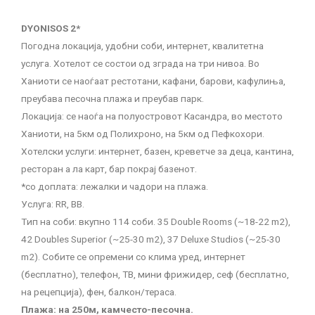
DYONISOS 2*
Погодна локација, удобни соби, интернет, квалитетна
услуга. Хотелот се состои од зграда на три нивоа. Во
Ханиоти се наоѓаат рестотани, кафани, барови, кафулиња,
преубава песочна плажа и преубав парк.
Локација: се наоѓа на полуостровот Касандра, во местото
Ханиоти, на 5км од Полихроно, на 5км од Пефкохори.
Хотелски услуги: интернет, базен, креветче за деца, кантина,
ресторан а ла карт, бар покрај базенот.
*со доплата: лежалки и чадори на плажа.
Услуга: RR, BB.
Tип на соби: вкупно 114 соби. 35 Double Rooms (~18-22 m2),
42 Doubles Superior (~25-30 m2), 37 Deluxe Studios (~25-30
m2). Собите се опремени со клима уред, интернет
(бесплатно), телефон, ТВ, мини фрижидер, сеф (бесплатно,
на рецепција), фен, балкон/тераса.
Плажа: на 250м, камчесто-песочна.