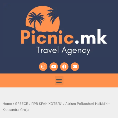
Home
/
GREECE
/
ПРВ КРАК ХОТЕЛИ
/ Atrium Pefkochori Halkidiki-
Kassandra Grcija