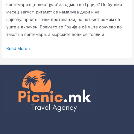
септември е „новиот јули“ за одмор во Грција? По бурниот
месец август, ритамот се намалува дури и на
најпопуларните грчки дестинации, но летниот режим сè
уште е вклучен! Времето во Грција е сè уште сончево во
текот на септември, а морските води се топли и …
Read More »