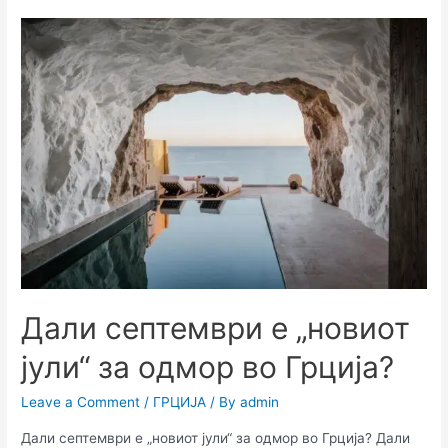
Дали септември е „новиот
јули“ за одмор во Грција?
Leave a Comment
/
ГРЦИЈА
/ By
admin
Дали септември е „новиот јули“ за одмор во Грција? Дали