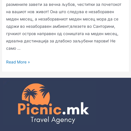
размениле завети за вечна љубов, честитки за почетокот
на вашиот нов живот! Она што следува е незаборавен
меден месец, а незаборавниот меден месец мора да се
одржи во незаборавен амбиент;влезете во Санторини,
грчкиот остров направен од соништата на меден месец,
идеална дестинација за длабоко заљубени парови! Не
само …
Read More »