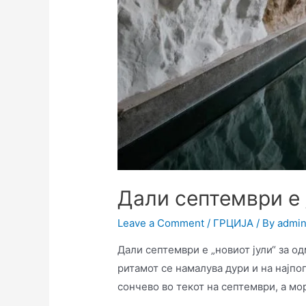
Дали септември е 
Leave a Comment
/
ГРЦИЈА
/ By
admi
Дали септември е „новиот јули“ за од
ритамот се намалува дури и на најпо
сончево во текот на септември, а мо