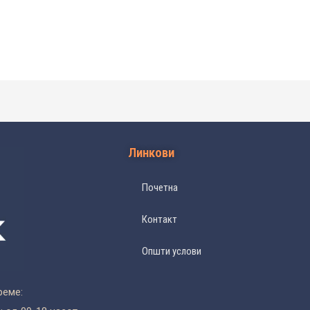
Линкови
Почетна
Контакт
Општи услови
реме: