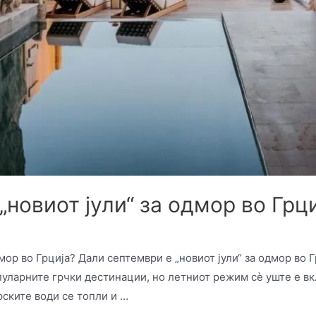
„новиот јули“ за одмор во Грци
n
мор во Грција? Дали септември е „новиот јули“ за одмор во 
пуларните грчки дестинации, но летниот режим сè уште е вк
рските води се топли и …