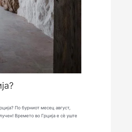
ја?
Грција? По бурниот месец август,
лучен! Времето во Грција е сè уште