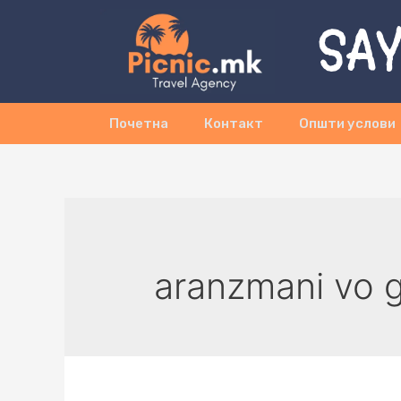
SAY
Почетна
Контакт
Општи услови
aranzmani vo g