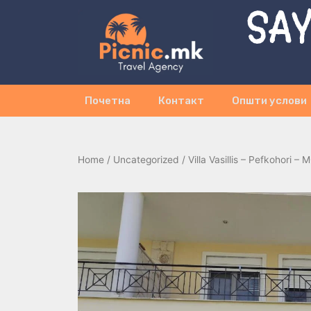
SAY
Почетна
Контакт
Општи услови
Home
/
Uncategorized
/ Villa Vasillis – Pefkohori 