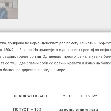
лажа, лоцирана во најмонденскиот дел помеѓу Ханиоти и Пефко
 150м2 на 3нивоа. На приземјето е дневениот престој со софа з
 садови, тоалет со туш. Од дневиот престој се излегува на бал
лет со туш, две спални соби со брачни кревети и излез на балк
на балкон со директен поглед на море.
BLACK WEEK SALE 23.11 – 30.11.2022
ПОПУСТ –
1
0% за комплетни уплати