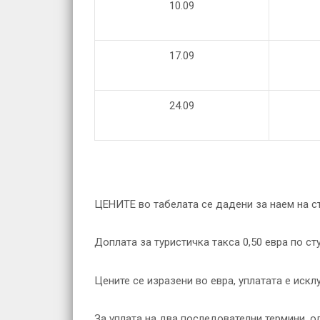
10.09
17.09
24.09
ЦЕНИТЕ во табелата се дадени за наем на с
Доплата за туристичка такса 0,50 евра по ст
Цените се изразени во евра, уплатата е искл
За уплата на два последователни термини, о