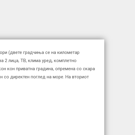
хори (двете градчиња се на километар
а 2 лица, ТВ, клима уред, комплетно
кон кон приватна градина, опремена со скара
он со директен поглед на море. На вториот