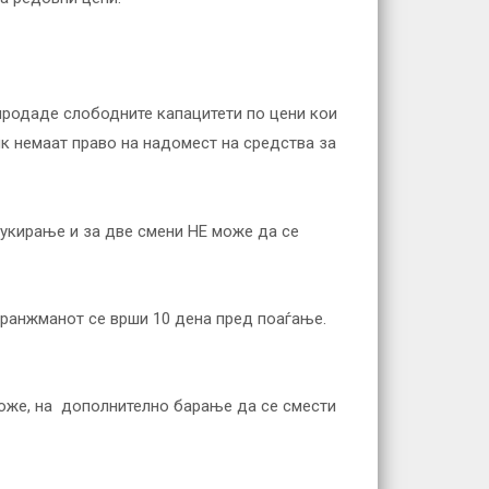
и продаде слободните капацитети по цени кои
ик немаат право на надомест на средства за
букирање и за две смени НЕ може да се
аранжманот се врши 10 дена пред поаѓање.
оже, на дополнително барање да се смести