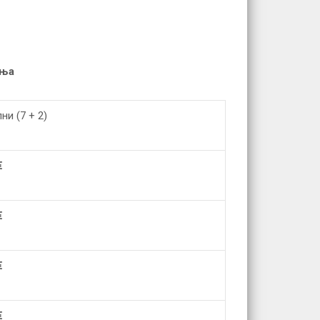
ања
ни (7 + 2)
€
€
€
€