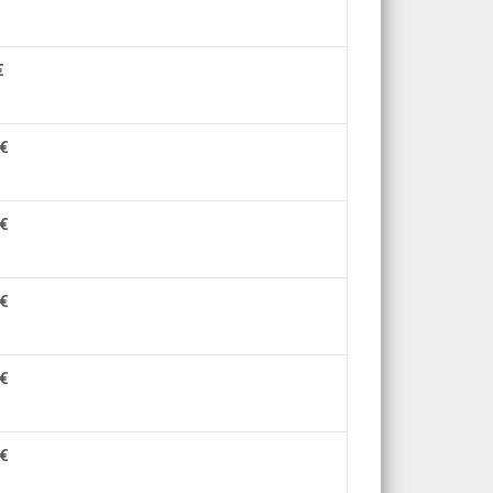
€
€
€
€
€
€