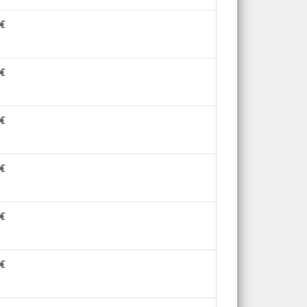
€
€
€
€
€
€