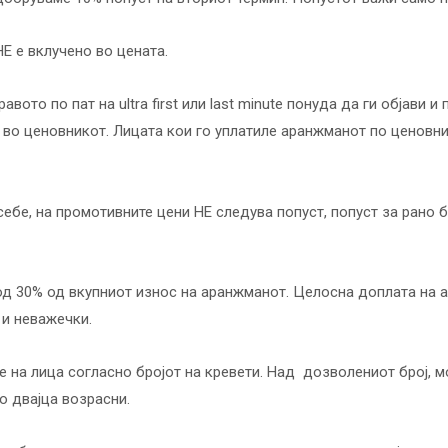
Е е вклучено во цената.
вото по пат на ultra first или last minute понуда да ги објави 
и во ценовникот. Лицата кои го уплатиле аранжманот по ценовн
ебе, на промотивните цени НЕ следува попуст, попуст за рано 
 од 30% од вкупниот износ на аранжманот. Целосна доплата на 
 и неважечки.
 на лица согласно бројот на кревети. Над
дозволениот број, м
о двајца возрасни.