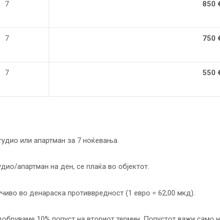
7
850 
7
750 
7
550 
тудио или апартман за 7 ноќевања.
удио/апартман на ден, се плаќа во објектот.
учиво во денараска противвредност (1 евро = 62,00 мкд).
добруваме 10% попуст на вториот термин. Попустот важи само н