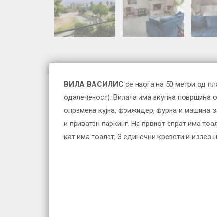
ВИЛА ВАСИЛИС
се наоѓа на 50 метри од п
одалеченост). Вилата има вкупна површина од
опремена кујна, фрижидер, фурна и машина за
и приватен паркинг. На првиот спрат има тоа
кат има тоалет, 3 единечни кревети и излез 