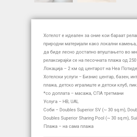
Хотелот е идеален за оние кои бараат рела
природни материјали како локални камења,
да биде лесно достапно впуштањето во мно
релаксирајќи се на песочната плажа од 250
Локација – 2 км од центарот на Неа Потиде
Хотелски услуги – Бизнис центар, базен, ин
плажа, детско игралиште и детски клуб, пик
*со доплата – масажа, СПА третмани
Услуга – HB, UAL
Соби – Doubles Superior SV (~ 30 sq.m), Double
Doubles Superior Sharing Pool (~ 30 sq.m), Su
Плажа – на сама плажа