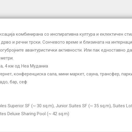
ксација комбинирана со инспиративна култура и еклектичен сти
 дрво и речни трски. Сончевото време и близината на интернац
губројните авантуристички активности. Или пак едноставно да 
 метри.
а, 4 км од Неа Муданиа
тернет, конференциска сала, мини маркет, сауна, трансфер, парк
адо, бар, сеф
s Superior SF (~ 30 sq.m), Junior Suites SF (~ 35 sq.m), Suites Lof
ites Deluxe Sharing Pool (~ 42 sq.m)