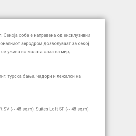
л. Секоја соба е направена од ексклузивни
ионалниот аеродром дозволуваат за секој
се ужива во малата оаза на мир,
инг, турска бања, чадори и лежалки на
t SV (~ 48 sq.m), Suites Loft SF (~ 48 sq.m),