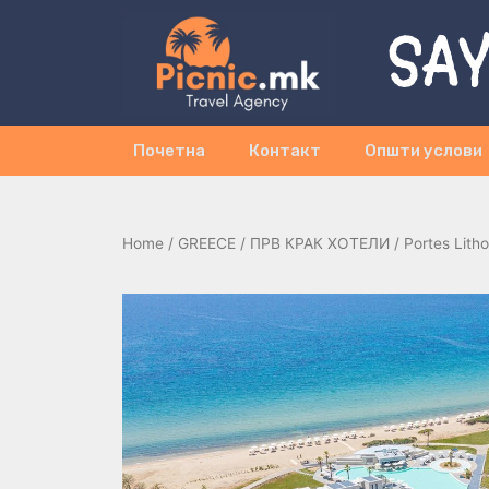
SAY
Почетна
Контакт
Општи услови
Home
/
GREECE
/
ПРВ КРАК ХОТЕЛИ
/ Portes Lith