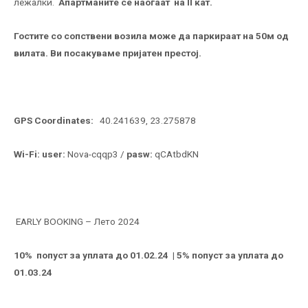
лежалки.
Апартманите
се наоѓаат на II кат.
Гостите со сопствени возила може да паркираат на 50м од
вилата. Ви посакуваме пријатен престој.
GPS Coordinates:
40.241639, 23.275878
Wi-Fi: user:
Nova-cqqp3 /
pasw:
qCAtbdKN
EARLY BOOKING – Лето 2024
10% попуст за уплата до 01.02.24 | 5% попуст за уплата до
01.03.24