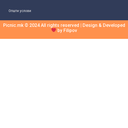
Општи услови
Picnic.mk © 2024 All rights reserved | Design & Developed
by Filipov