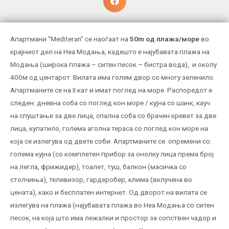
Апартмани “Mediteran” се наоѓаат на
50m од плажа/море
во
крајниот дел на Неа Модања, кадешто е најубавата плажа на
Модања (широка плажа – ситен песок – бистра вода), и околу
400м од центарот. Вилата има голем двор со многу зеленило.
Апартманите се на II кат и имат поглед на море. Распоредот е
следен: дневна соба со поглед кон море / кујна со шанк, кауч
на спуштање за две лица, спална соба со брачен кревет за две
лица, купатило, голема аголна тераса со поглед кон море на
која се излегува од двете соби. Апартманите се опремени со:
голема кујна (со комплетен прибор за онолку лица према број
на легла, фрижидер), тоалет, туш, балкон (масичка со
столчиња), телевизор, гардеробер, клима (вклучена во
цената), како и бесплатен интернет. Од дворот на вилата се
излегува на плажа (најубавата плажа во Неа Модања со ситен
песок, на која што има лежалки и простор за сопствен чадор и