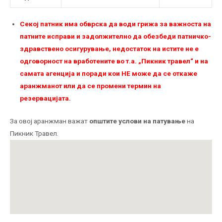
Секој патник има обврска да води грижа за важноста на
патните исправи и задолжително да обезбеди патничко-
здравствено осигурување, недостаток на истите не е
одговорност на вработените во т.а. „Пикник травел“ и на
самата агенција и поради кои НЕ можe да се откаже
аранжманот или да се промени термин на
резервацијата.
За овој аранжман важат
општите услови на патување
на
Пикник Травел.