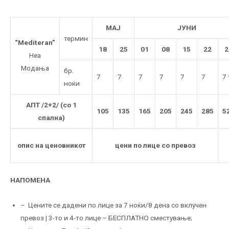
МАЈ
ЈУНИ
термин
“Mediteran”
18
25
01
08
15
22
2
Неа
Модања
бр.
7
7
7
7
7
7
7 
ноќи
АПТ /2+2/ (со 1
105
135
165
205
245
285
5
спална)
опис на ценовникот
цени по лице со превоз
НАПОМЕНА
– Цените се дадени по лице за 7 ноќи/8 дена со вклучен
превоз | 3-то и 4-то лице – БЕСПЛАТНО сместување;