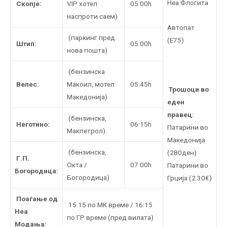
Неа Флогита
Скопје:
VIP хотел
05:00h
наспроти саем)
Автопат
(паркинг пред
(Е75)
Штип:
05:00h
нова пошта)
(бензинска
Велес:
Макоил, мотел
05:45h
Трошоци во
Македонија)
еден
правец:
(бензинска,
Неготино:
06:15h
Патaрини во
Макпетрол)
Македонија
(бензинска,
(280ден)
Г.П.
Oкта /
07:00h
Патарини во
Богородица:
Богородица)
Грција (2.30€)
Поаѓање од
15:15 по МК време / 16:15
Неа
по ГР време (пред вилата)
Модања: