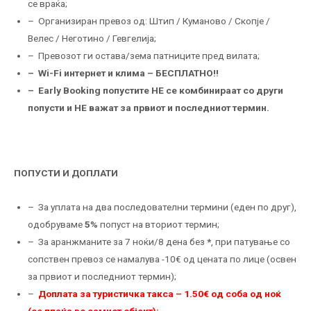
се враќа;
– Организиран превоз од: Штип / Куманово / Скопје /
Велес / Неготино / Гевгелија;
– Превозот ги остава/зема патниците пред вилата;
– Wi-Fi интернет и клима – БЕСПЛАТНО!!
– Еarly Booking попустите НЕ се комбинираат со други
попусти и НЕ важат за првиот и последниот термин.
ПОПУСТИ И ДОПЛАТИ
– За уплата на два последователни термини (еден по друг),
одобруваме
5%
попуст на вториот термин;
– За аранжманите за 7 ноќи/8 дена без
*
, при патување со
сопствен превоз се намалува -10€ од цената по лице (освен
за првиот и последниот термин);
–
Доплата за туристичка такса – 1.50€ од соба од ноќ