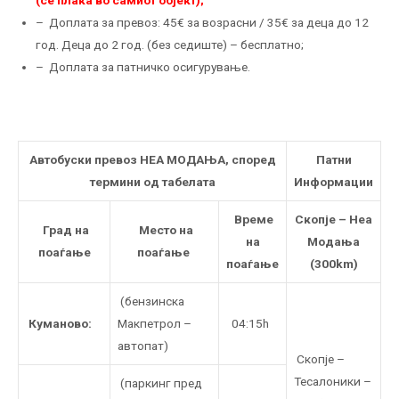
(се плаќа во самиот објект);
– Доплата за превоз: 45€ за возрасни / 35€ за деца до 12
год. Деца до 2 год. (без седиште) – бесплатно;
– Доплата за патничко осигурување.
Автобуски превоз НЕА МОДАЊА, според
Патни
термини од табелата
Информации
Време
Скопје – Неа
Град на
Mесто на
на
Модања
поаѓање
поаѓање
поаѓање
(300km)
(бензинска
Куманово:
Макпетрол –
04:15h
автопат)
Скопје –
Тесалоники –
(паркинг пред