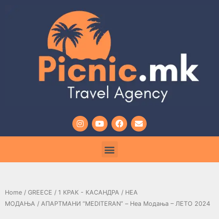
Home
/
GREECE
/
1 КРАК - КАСАНДРА
/
НЕА
МОДАЊА
/ AПАРТМАНИ “MEDITERAN” – Неа Модања – ЛЕТО 2024