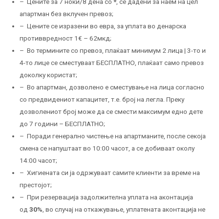
– Цените за 7 ноќи/8 дена со
*
, се дадени за наем на цел
апартман без вклучен превоз;
– Цените се изразени во евра, за уплата во денарска
противвредност 1€ – 62мкд;
– Во термините со превоз, плаќаат минимум 2 лица | 3-то и
4-то лице се сместуваат БЕСПЛАТНО, плаќаат само превоз
доколку користат;
– Во апартман, дозволено е сместување на лица согласно
со предвидениот капацитет, т.е. број на легла. Преку
дозволениот број може да се смести максимум едно дете
до 7 години – БЕСПЛАТНО;
– Поради генерално чистење на апартманите, после секоја
смена се напуштаат во 10:00 часот, а се добиваат околу
14:00 часот;
– Хигиената си ја одржуваат самите клиенти за време на
престојот;
– При резервација задолжителна уплата на аконтација
од
30%
, во случај на откажување, уплатената аконтација не