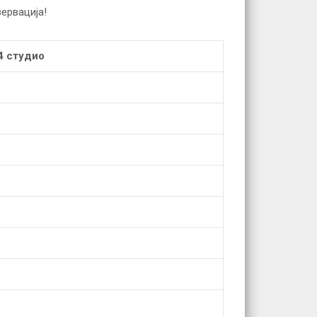
зервација!
4 студио