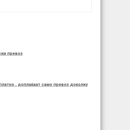
ски превоз
платно , доплаќаат само превоз доколку