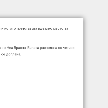
и и истото претставува идеално место за
 во Неа Врасна. Вилата располага со четири
 се доплаќа.