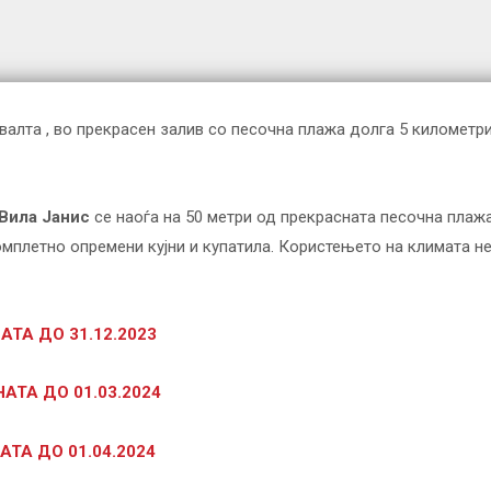
валта , во прекрасен залив со песочна плажа долга 5 километр
Вила Јанис
се наоѓа на 50 метри од прекрасната песочна плажа
омплетно опремени кујни и купатила. Користењето на климата не
АТА ДО 31.12.2023
АТА ДО 01.03.2024
АТА ДО 01.04.2024