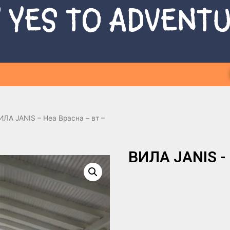
 YES TO ADVENT
ИЛА ЈANIS – Неа Врасна – вт –
ВИЛА ЈANIS - 