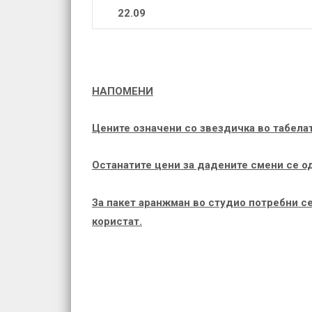
22.09
НАПОМЕНИ
Цените означени со звездичка во табелат
Останатите цени за дадените смени се од
Зa пакет аранжман во студио потребни се
користат.