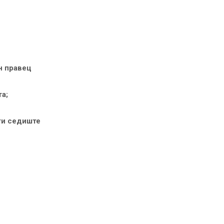
н правец
та;
ти седиште