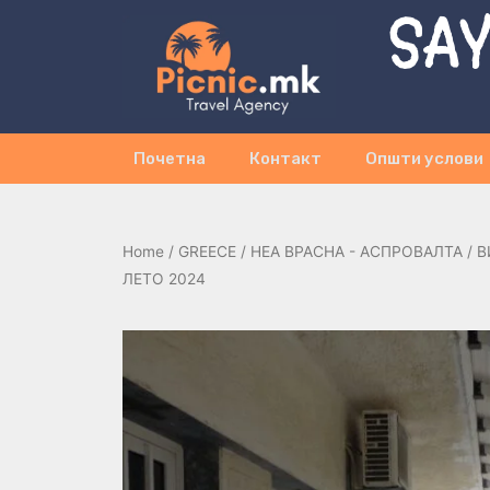
SAY
Почетна
Контакт
Општи услови
Home
/
GREECE
/
НЕА ВРАСНА - АСПРОВАЛТА
/ В
ЛЕТО 2024