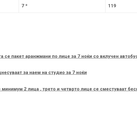
7
*
119
а се пакет аранжмани по лице за 7 ноќи со вклучен автобу
несуваат за наем на студио за 7 ноќи
 минимум 2 лица , трето и четврто лице се сместуваат бес