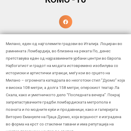
Милано, еден од најголемите градови во Италија. Лоциран во
рамнината Ломбардија, во близина на реката По, денес
претставува еден од најразвиените урбани центри во Европа.
Најбогатиот и градот на модата истовремено изобилува со
историски и артистички атракци, меѓу кои во срцето на
Милано – огромната катедрала во неоготски стил ”Дуомо” која
е висока 108 метри, а долга 158 метри, оперскиот театар Ла
Скала, како и уметничкото дело “Последната вечера”. Покрај
запрепастувачките градби ломбардиската метропола е
позната и по модните куќи и продавници, како и галеријата
Виторио Емануеле на Пјаца Дуомо, која всушност е изградена
во форма на крст со стаклени тавани и има репутација на