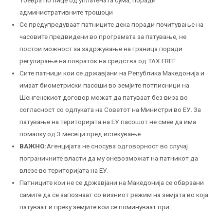
10евра по лице од уплатената сума, поради
административните трошоци
Се предупредуваат патниците дека поради почитување на
часовите предвидени во програмата за патување, не
постои можност за задржување на граница поради
регулирање на повраток на средства од TAX FREE.
Сите патници кои се државјани на Република Македонија и
имаат биометриски пасоши во земјите потписници на
Шенгенскиот договор можат да патуваат без виза во
согласност со одлуката на Советот на Министри во ЕУ. За
патување на територијата на ЕУ пасошот не смее да има
помалку од 3 месеци пред истекување.
ВАЖНО:
Агенцијата не сносува одговорност во случај
пограничните власти да му оневозможат на патникот да
влезе во територијата на ЕУ.
Патниците кои не се државјани на Македонија се обврзани
самите да се запознаат со визниот режим на земјата во која
патуваат и преку земјите кои се поминуваат при