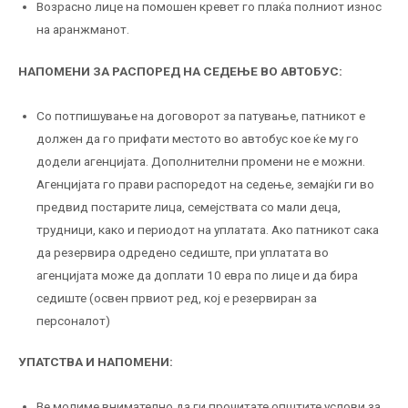
Возрасно лице на помошен кревет го плаќа полниот износ
на аранжманот.
НАПОМЕНИ ЗА РАСПОРЕД НА СЕДЕЊЕ ВО АВТОБУС:
Со потпишување на договорот за патување, патникот е
должен да го прифати местото во автобус кое ќе му го
додели агенцијата. Дополнителни промени не е можни.
Агенцијата го прави распоредот на седење, земајќи ги во
предвид постарите лица, семејствата со мали деца,
трудници, како и периодот на уплатата. Ако патникот сака
да резервира одредено седиште, при уплатата во
агенцијата може да доплати 10 евра по лице и да бира
седиште (освен првиот ред, кој е резервиран за
персоналот)
УПАТСТВА И НАПОМЕНИ:
Ве молиме внимателно да ги прочитате општите услови за