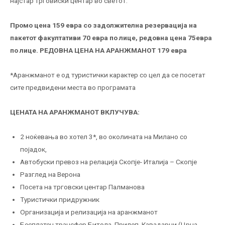
најстар трговиски центар во светот.
Промо цена 159 евра со задолжителна резервација на
пакетот факултативи 70 евра по лице, редовна цена 75евра
по лице. РЕДОВНА ЦЕНА НА АРАНЖМАНОТ 179 евра
*Аранжманот е од туристички карактер со цел да се посетат
сите предвидени места во програмата
ЦЕНАТА НА АРАНЖМАНОТ ВКЛУЧУВА:
2 ноќевања во хотел 3*, во околината на Милано со
појадок,
Автобуски превоз на релација Скопје- Италија – Скопје
Разглед на Верона
Посета на трговски центар Палманова
Туристички придружник
Организација и релизација на аранжманот
Бесплатен трансфер Битола, Прилеп, Кавадарци (Црна