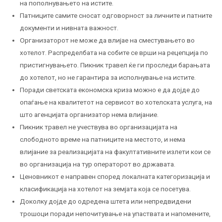
на пополнувањето на истите.
Патниците самите сносат одговорност за личните и патните
документи и нивната важност.
Организаторот не може да влијае на сместувањето во
хотелот. Распределбата на собите се врши на рецепција по
пристигнувањето. Пикник травел ќе ги проследи барањата
до хотелот, но не гарантира за исполнување на истите.
Поради светската економска криза можно е да дојде до
опаѓање на квалитетот на сервисот во хотелската услуга, на
што агенцијата организатор нема влијание.
Пикник травел не учествува во организацијата на
слободното време на патниците на местото, и нема
влијание за реализацијата на факултативните излети кои се
во организација на тур операторот во државата.
Ценовникот е направен според локалната категоризација и
класификација на хотелот на земјата која се посетува.
Доколку дојде до одредена штета или непредвидени
трошоци поради непочитување на упаствата и напомените,