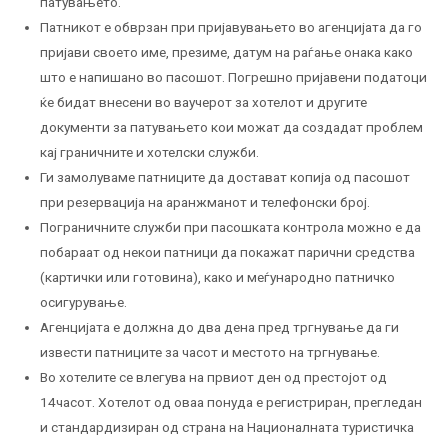
патувањето.
Патникот е обврзан при пријавувањето во агенцијата да го
пријави своето име, презиме, датум на раѓање онака како
што е напишано во пасошот. Погрешно пријавени податоци
ќе бидат внесени во ваучерот за хотелот и другите
документи за патувањето кои можат да создадат проблем
кај граничните и хотелски служби.
Ги замолуваме патниците да достават копија од пасошот
при резервација на аранжманот и телефонски број.
Пограничните служби при пасошката контрола можно е да
побараат од некои патници да покажат парични средства
(картички или готовина), како и меѓународно патничко
осигурување.
Агенцијата е должна до два дена пред тргнување да ги
извести патниците за часот и местото на тргнување.
Во хотелите се влегува на првиот ден од престојот од
14часот. Хотелот од оваа понуда е регистриран, прегледан
и стандардизиран од страна на Националната туристичка