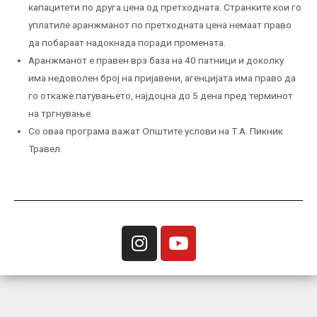
капацитети по друга цена од претходната. Странките кои го
уплатиле аранжманот по претходната цена немаат право
да побараат надокнада поради промената.
Аранжманот е правен врз база на 40 патници и доколку
има недоволен број на пријавени, агенцијата има право да
го откаже патувањето, најдоцна до 5 дена пред терминот
на тргнување.
Со оваа програма важат Општите услови на Т.А. Пикник
Травел.