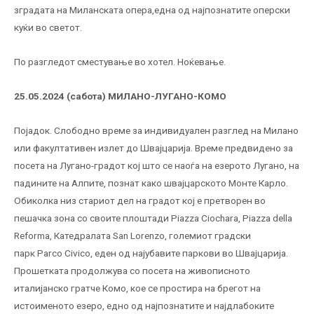
зградата на Миланската опера,една од најпознатите оперски
куќи во светот.
По разгледот сместување во хотел. Ноќевање.
25.05.2024 (сабота)
МИЛАНО-ЛУГАНО-КОМО
Појадок. Слободно време за индивидуален разглед на Милано
или факултативен излет до Швајцарија. Време предвидено за
посета на Лугано-градот кој што се наоѓа на езерото Лугано, на
падините на Алпите, познат како швајцарското Монте Карло.
Обиколка низ стариот дел на градот кој е претворен во
пешачка зона со своите плоштади Piazza Ciochara, Piazza della
Reforma, Катедралата San Lorenzo, големиот градски
парк Parco Civico, еден од најубавите паркови во Швајцарија.
Прошетката продолжува со посета на живописното
италијанско гратче Комо, кое се простира на брегот на
истоименото езеро, едно од најпознатите и најдлабоките