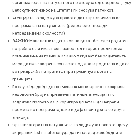
организаторот на патувањето не сносува одговорност, туку
целокупниот износ на штетата ги сносува патникот.
Агенцијата го задржува правото да направи измена во
програмата на патувањето (редоследот поради
непредвидени околности)
ВАЖНО:
Малолетните деца кои патуваат без еден родител
потребно е да имаат согласност од вториот родител за
поминување на граница или ако патуваат без родителите,
мора да има заверена согласнот од двата родитела и да се
во придружба на пратител при преминувањето на
границата.
Во случај да дојде до промена на монетарниот пазар или
недоволен број на пријавени патници, агенцијата го
задржува правото да ја коригира цената и да направи
промена во програмата, како и да ја спои турата со друга
агенција.
Организаторот на патувањето го задржува правото преку
акција или last minute понуда да ги продаде слободните