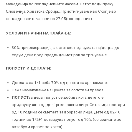
Македонија во попладневните часови. Патот води преку
Словенија, Хрватска,Србија… Пристигнување во Скопје во
попладневните часови на 27.05(понеделник)
УСЛОВИ И НАЧИН НА ПЛАЌАЊЕ:
30% при резервација, а остатокот од сумата најдоцна до
седум дена пред предвидениот рок за тргнување
ПОПУСТИ И ДОПЛАТИ:
Доплата за 1/1 соба 70% од цената на аранжманот
Нема намалување на цената за сопствен превоз
ПОПУСТ
за деца: попуст се добива кога детето е
придружувано од двајца возрасни лица. Сите лица постари
од 10 години се сметаат за возрасни лица. Дете од 02-10
години во 1/2+1 остварува попуст од 10% (со седиште во
автобус и кревет во хотел)