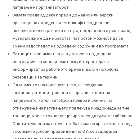
патување на организаторот.
Земете предвид дека поради државни или верски
празници на одредена дестинација на одредени
локалитети или трговски центри, продавници и ресторани,
музеи можно е да не работат, па постои можност да се
смени редоследот на одредени содржини во програмата.
Патниците кои имаат за цел да посетат одредени
институции, ги советуваме преку интернет да се
информираат за работното време и дали е потребна
резервација за термин.
Од моментот на пријавувањето, се создаваат
административни трошоци на организаторот на
патувањето, хотел, автобуски превоз и слично, па
откажување на патувањето повлекува и надокнада за тие
трошоци, кои се точно прецизирани со датуми по табели во
Општите услови за патување. За отказ на аранжманот пред
законските услови предвидени по ОУ, се задржуваат