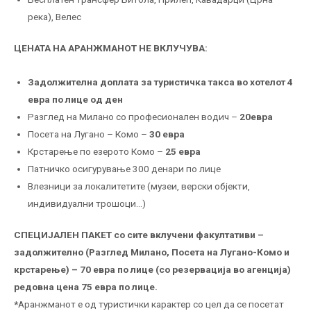
река), Велес
ЦЕНАТА НА АРАНЖМАНОТ НЕ ВКЛУЧУВА:
Задолжителна доплата за туристичка такса во хотелот 4
евра по лице од ден
Разглед на Милано со професионален водич –
20евра
Посета на Лугано – Комо –
30 евра
Крстарење по езерото Комо –
25 евра
Патничко осигурување 300 денари по лице
Влезници за локалитетите (музеи, верски објекти,
индивидуални трошоци…)
СПЕЦИЈАЛЕН ПАКЕТ со сите вклучени факултативи –
задолжително (Разглед Милано, Посета на Лугано-Комо и
крстарење) – 70 евра по лице (со резервација во агенција)
редовна цена 75 евра по лице.
*
Аранжманот е од туристички карактер со цел да се посетат