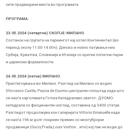
сите предвидени места во програмата
ПРОГРАМА:
23.05.2024 (четврток)
СКОПЈЕ-МИЛАНО
Состанок на групата на паркингот кај хотел Континентал (во
период околу 11:00-14:00ч). Денско и ноќно патување низ
Србија, Хрватска, Словенија и Италија со кратки попатни паузи
и царински формалности.
24.05.2024 (петок)
МИЛАНО
Пристигнување во Милано. Разглед на Милано со водич:
Sforcesco Cаstle, Piazza de Duomo-централен плоштад каде што
се наоѓа најголемата Готска Катедралаво светот- ДУОМО-
катедрала со фасцинантен изглед, составена од 3400 статуи.
Разгледот продолжува кон галеријата Vittorio Emanuelle каде
се наоѓа 196 м долг покриен премин со многубројни
продавници (Gucci,Prada,Louis Vuitton….итн) кој пак не води до