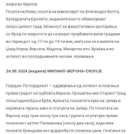
езера во Европа.
Посета на Комо, посета на мавзолејот на Алесандро Волта,
Катедралата Бролето, ѕидините кои го обиколуваат
скоро целиот град. Можност за факултативно крстарење
со брод по езерото и да се видат преубавите вили градени
во периодот од 17-ти до 19-ти век, меѓу кои се и вилите на
Џорџ Клуни, Версаче, Мадона, Макартни итн. Враќање во
хотелот во попладневните часови. Ноќевање.
26.05.2024 (недела)
МИЛАНО-ВЕРОНА-СКОПЈЕ
Појадок. По појадокот – одјавување од хотелот и поаѓање
према градот на љубовта Верона. Прошетка низ Стариот Град,
плоштадите Бра и Ербе, Арената, познатата куќа на Јулија и
нејзината тераса, како и статуата на Јулија. По посетата на
Верона, која трае околу три часа, групата се упатува према
познатиот аутлет Палманова (околу два часа), каде има
познати брендови на гардероба по пониски цени. Поаѓање за