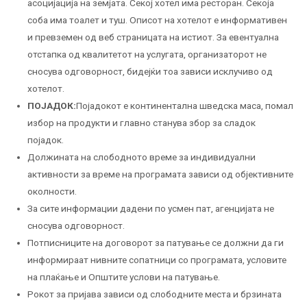
асоцијација на земјата. Секој хотел има ресторан. Секоја
соба има тоалет и туш. Описот на хотелот е информативен
и превземен од веб страницата на истиот. За евентуална
отстапка од квалитетот на услугата, организаторот не
сносува одговорност, бидејќи тоа зависи исклучиво од
хотелот.
ПОЈАДОК:
Појадокот е континентална шведска маса, помал
избор на продукти и главно станува збор за сладок
појадок.
Должината на слободното време за индивидуални
активности за време на програмата зависи од објективните
околности.
За сите информации дадени по усмен пат, агенцијата не
сносува одговорност.
Потписниците на договорот за патување се должни да ги
информираат нивните сопатници со програмата, условите
на плаќање и Општите услови на патување.
Рокот за пријава зависи од слободните места и брзината