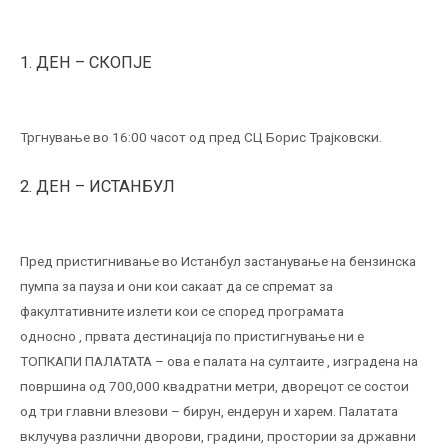
1. ДЕН – СКОПЈЕ
Тргнување во 16:00 часот од пред СЦ Борис Трајковски.
2. ДЕН – ИСТАНБУЛ
Пред пристигнивање во Истанбул застанување на бензинска
пумпа за пауза и они кои сакаат да се спремат за
факултативните излети кои се според програмата
односно , првата дестинација по пристигнување ни е
ТОПКАПИ ПАЛАТАТА – ова е палата на султаите , изградена на
површина од 700,000 квадратни метри, дворецот се состои
од три главни влезови – бирун, ендерун и харем. Палатата
вклучува различни дворови, градини, простории за државни