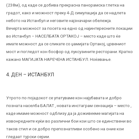
(238м), од каде се добива прекрасна панорамска глетка на
градот, како и можност преку 4-Д симулација да се надлета
небото на Истанбул и неговите најзначајни обележја.
Вечерта можност за посета на едно од најинтересните локации
во Истанбул – НАСЕЛБАТА ОРТАКОЈ – место каде што ќе
имате можност да се сликате со џамијата Ортакој, црвениот
мост и погледот кон босфор од луксузините ресторани. Кратко
кажано МАГИЈАТА НАРЕЧЕНА ИСТАНБУЛ. Ноќевање.
4. ДЕН – ИСТАНБУЛ
Утрото по појадокот се упатуваме кон најубавата и добро
позната населба БАЛАТ , новата инстаграм сензација – место ,
каде имаме можност одблизу да ја доживееме магијата на
извонредните куќи во различни бои кои што се единствени во
таков стил и се добро препознатливи особено на оние кои
гледаат турски серии.