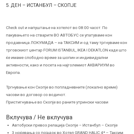
5. ДЕН – ИСТАНБУЛ – СКОПЈЕ
Check out и напуштање на хотелот во 08:00 часот. По
пакувањето на стварите ВО АВТОБУС се упатуваме кон
продавница ЛОКУМАДА – на ТАКСИМ и од таму тргнуваме кон
трговскиот центар FORUM ISTANBUL, IKEA I DEKATLON каде што
ќе имаме слободно време за шопин и индивидуални
активности, како и посета на најголемиот АКВАРИУМ во
Европа.
Тргнување кон Скопје во попладневните (локално време)
часови во договор со водичот.
Пристигнување во Скопје во раните утрински часови
Вклучува / Не вклучува
Автобуски превоз релација Скопје – Истанбул – Скопје
3 ноќевања со појадок во Хотел GRAND HALIC 4* – Таксим