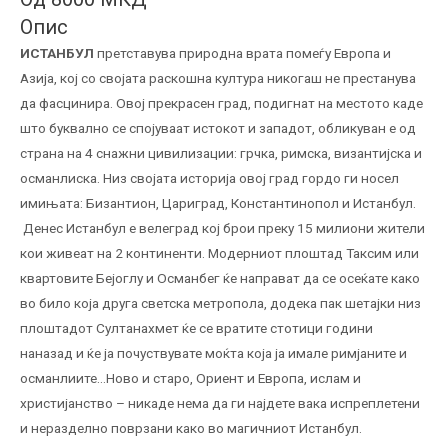
Опис
ИСТАНБУЛ
претставува природна врата помеѓу Европа и
Азија, кој со својата раскошна култура никогаш не престанува
да фасцинира. Овој прекрасен град, подигнат на местото каде
што буквално се спојуваат истокот и западот, oбликуван е од
страна на 4 снажни цивилизации: грчка, римска, византијска и
османлиска. Низ својата историја овој град гордо ги носел
имињата: Бизантион, Цариград, Константинопол и Истанбул.
Денес Истанбул е велеград кој брои преку 15 милиони жители
кои живеат на 2 континенти. Модерниот плоштад Таксим или
квартовите Бејоглу и Османбег ќе направат да се осеќате како
во било која друга светска метропола, додека пак шетајки низ
плоштадот Султанахмет ќе се вратите стотици години
наназад и ќе ја почуствувате моќта која ја имале римјаните и
османлиите…Ново и старо, Ориент и Европа, ислам и
христијанство – никаде нема да ги најдете вака испреплетени
и неразделно поврзани како во магичниот Истанбул.