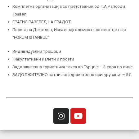
Комплетна организација со претставник од Т.А Рапсоди
Травел
ГРАТИС РАЗГЛЕД НА ГРАДОТ
Посета на Декатлон, Икеа и најголемиот шоппинг центар
“FORUM ISTANBUL”
Индивидуални трошоци
Факултативни излети и посети
Задолжителна туристичка такса во Турција – 3 евра по лице
ЗАДОЛЖИТЕЛНО патничко здравствено осигурување – 5€