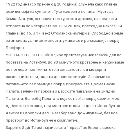
1922 година (со прекин од 20 години) служела како главна
резиденција на султанот. Тука живеел и починал Мустафа
Кемал Ататурк, основачот на турската држава, наследена и
отпратена во историјата во 19. и 20. век, претходна некогаш и
главна (во 16. и 17. век) Отоманска империја. Слободно време
за индивидуални активности, уживање и релаксација покрај
Босфорот.
*КРСТАРЕЊЕ ПО БОСФОР, кое претставува неизбежен дел во
посетата на Истанбул. Во 90 минутното крстарење, ќе уживаме
во погледот кон минатото и сегашноста, од модерни
раскошни хотели, палати до приватни куќи. За време на
патувањето се поминува покрај прекрасната Долма Бахче
Палата, зелените паркови и царските паваљони на Јилдиз
Палатата, Белербеј Палатата која се наоѓа покрај самиот мост
од Азиската страна, под мостовите кои го делат Истанбул на
Азиски и Европски дел… незаборавно доживување, без кое
престојот во Истанбул не е комплетен…
Sapphire Seyir Terasi, највисоката “тераса” во Европа висока