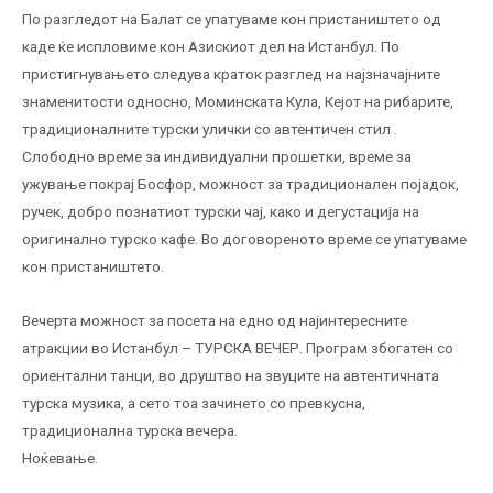
По разгледот на Балат се упатуваме кон пристаништето од
каде ќе испловиме кон Азискиот дел на Истанбул. По
пристигнувањето следува краток разглед на најзначајните
знаменитости односно, Моминската Кула, Кејот на рибарите,
традиционалните турски улички со автентичен стил .
Слободно време за индивидуални прошетки, време за
ужување покрај Босфор, можност за традиционален појадок,
ручек, добро познатиот турски чај, како и дегустација на
оригинално турско кафе. Во договореното време се упатуваме
кон пристаништето.
Вечерта можност за посета на едно од најинтересните
атракции во Истанбул – ТУРСКА ВЕЧЕР. Програм збогатен со
ориентални танци, во друштво на звуците на автентичната
турска музика, а сето тоа зачинето со превкусна,
традиционална турска вечера.
Ноќевање.