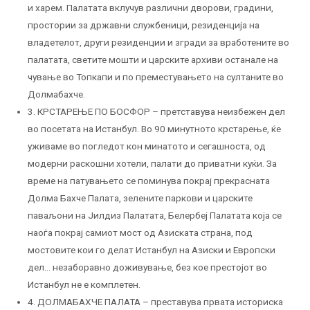
и харем. Палатата вклучув различни дворови, градини,
простории за државни службеници, резиденција на
владетелот, други резиденции и згради за вработените во
палатата, светите мошти и царските архиви останале на
чување во Топкапи и по преместувањето на султаните во
Долмабахче.
3. КРСТАРЕЊЕ ПО БОСФОР – претставува неизбежен дел
во посетата на Истанбул. Во 90 минутното крстарење, ќе
уживаме во погледот кон минатото и сегашноста, од
модерни раскошни хотели, палати до приватни куќи. За
време на патувањето се поминува покрај прекрасната
Долма Бахче Палата, зелените паркови и царските
паваљони на Јилдиз Палатата, Белербеј Палатата која се
наоѓа покрај самиот мост од Азиската страна, под
мостовите кои го делат Истанбул на Азиски и Европски
дел… незаборавно доживување, без кое престојот во
Истанбул не е комплетен.
4. ДОЛМАБАХЧЕ ПАЛАТА – преставува првата историска