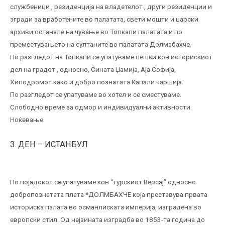
службеници , резиденција на владетелот , други резиденции и
згради за вработените во палатата, свети мошти и царски
архиви останале на чување во Топкапи палатата и по
преместувањето на султаните во палатата Долмабахче.
По разгледот на Топкапи се упатуваме пешки кон историскиот
дел на градот , односно, Сината Џамија, Аја Софија,
Хиподромот како и добро познатата Капали чаршија.
По разгледот се упатуваме во хотел и се сместуваме.
Слободно време за одмор и индивидуални активности.
Ноќевање.
3. ДЕН – ИСТАНБУЛ
По појадокот се упатуваме кон “турскиот Версај” односно
добропознатата плата *ДОЛМБАХЧЕ која преставува првата
историска палата во османлиската империја, изградена во
европски стил. Од нејзината изградба во 1853-та година до