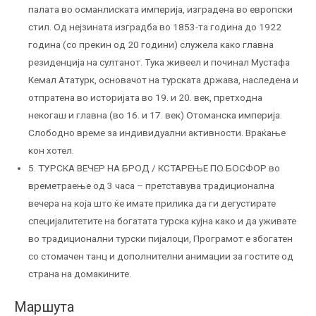
палата во османлиската империја, изградена во европски
стил. Од нејзината изградба во 1853-та година до 1922
година (со прекин од 20 години) служела како главна
резиденција на султанот. Тука живеел и починал Мустафа
Кемал Ататурк, основачот на турската држава, наследена и
отпратена во историјата во 19. и 20. век, претходна
некогаш и главна (во 16. и 17. век) Отоманска империја.
Слободно време за индивидуални активности. Враќање
кон хотел.
5. ТУРСКА ВЕЧЕР НА БРОД / КСТАРЕЊЕ ПО БОСФОР во
времетраење од 3 часа – претставува традиционална
вечера на која што ќе имате прилика да ги дегустирате
специјалитетите на богатата турска кујна како и да уживате
во традиционални турски пијалоци, Програмот е збогатен
со стомачен танц и дополнителни анимации за гостите од
страна на домакините.
Маршута