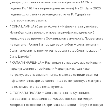
џамија од страна на османскит освојувачи во 1453-та
година. По 1934-та е претворена во музеј. На 24. Јули 2020
година од страна на раководството на Р. Турција се
претвори пак во џамија.
* СИНА ЏАМИЈА (Султан Ахмет) – Најпознатата џамија во
Истанбул која е воедно и првата џамија изградена со 6
минариња за време на Османлиската империја. Посветена е
на султанот Ахмет I, а поради своите бои – сина, зелена и
бела нанесени на плочки од порцела, го добива прекарот “
Сина Џамија “.
* КАПАЛИ ЧАРШИЈА – Разгледот го зарвшуваме со Капали
чаршија шопингот во Капали Чаршија, изгледа како
истражување на лавиринт,тука може да се види еден од
најголемите пазари во светот и да се почувствува магијата
на едно место старо неколку века.
2. ТОПКАПИ ПАЛАТА – Ова е палатата на Султаните,
изградена на површина од 700.000 квадратни метри.
Дворецот се состои од три главни делови – бирун, ендерун