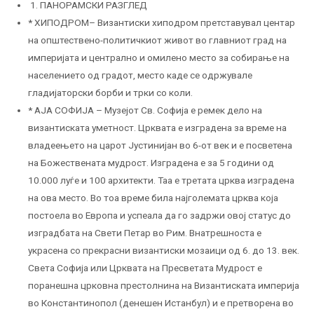
1. ПАНОРАМСКИ РАЗГЛЕД
* ХИПОДРОМ– Византиски хиподром претставувал центар
на општествено-политичкиот живот во главниот град на
империјата и централно и омилено место за собирање на
населението од градот, место каде се одржувале
гладијаторски борби и трки со коли.
* АЈА СОФИЈА – Музејот Св. Софија е ремек дело на
византиската уметност. Црквата е изградена за време на
владеењето на царот Јустинијан во 6-от век и е посветена
на Божествената мудрост. Изградена е за 5 години од
10.000 луѓе и 100 архитекти. Таа е третата црква изградена
на ова место. Во тоа време била најголемата црква која
постоела во Европа и успеала да го задржи овој статус до
изградбата на Свети Петар во Рим. Внатрешноста е
украсена со прекрасни византиски мозаици од 6. до 13. век.
Света Софија или Црквата на Пресветата Мудрост е
поранешна црковна престолнина на Византиската империја
во Константинопол (денешен Истанбул) и е претворена во