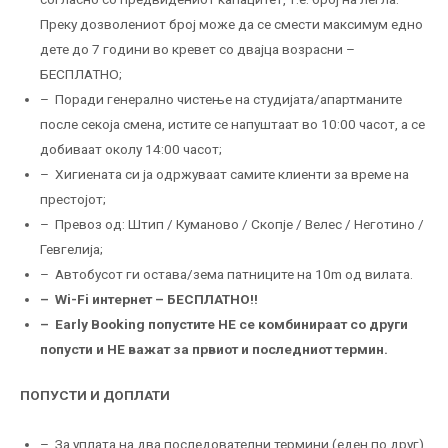
Преку дозволениот број може да се смести максимум едно
дете до 7 години во кревет со двајца возрасни –
БЕСПЛАТНО;
– Поради генерално чистење на студијата/апартманите
после секоја смена, истите се напуштаат во 10:00 часот, а се
добиваат околу 14:00 часот;
– Хигиената си ја одржуваат самите клиенти за време на
престојот;
– Превоз од: Штип / Куманово / Скопје / Велес / Неготино /
Гевгелија;
– Автобусот ги остава/зема патниците на 10m од вилата.
– Wi-Fi интернет – БЕСПЛАТНО!!
– Еarly Booking попустите НЕ се комбинираат со други
попусти и НE важат за првиот и последниот термин.
ПОПУСТИ И ДОПЛАТИ
– За уплата на два последователни термини (еден по друг),