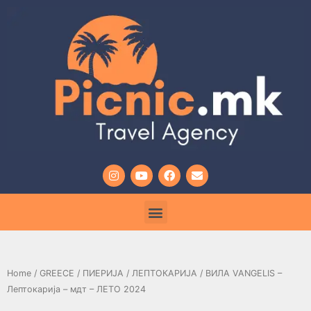
Home
/
GREECE
/
ПИЕРИЈА
/
ЛЕПТОКАРИЈА
/ ВИЛА VANGELIS –
Лептокарија – мдт – ЛЕТО 2024