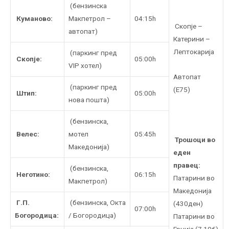
(бензинска
Куманово:
Макпетрол –
04:15h
Скопје –
автопат)
Катерини –
Лептокарија
(паркинг пред
Скопје:
05:00h
VIP хотел)
Автопат
(паркинг пред
(Е75)
Штип:
05:00h
нова пошта)
(бензинска,
Велес:
мотел
05:45h
Трошоци во
Македонија)
еден
правец:
(бензинска,
Неготино:
06:15h
Патaрини во
Макпетрол)
Македонија
Г.П.
(бензинска, Oкта
(430ден)
07:00h
Богородица:
/ Богородица)
Патарини во
Грција (7.10€)