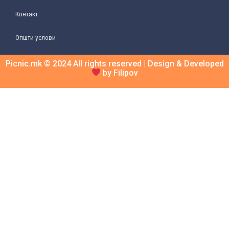
Контакт
Општи услови
Picnic.mk © 2024 All rights reserved | Design & Developed
by Filipov