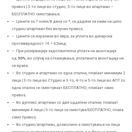
превоз | 3-то лице во студио, 5-то лице во апартман –
БЕСПЛАТНО сместување;
– Цените за 7 ноќи/8 дена со
*
, се дадени за наем на цело
студио/апартман без вклучен превоз;
– Цените се изразени во евра, за уплата во денарска
противвредност 1€ = 62мкд.
– При резервација задолжителна уплата на аконтација
од
30%
, во случај на откажување, уплатената аконтација не
се враќа;
– Во студио и апартман со една спална, плаќаат минимум 2
лица | 3-то лице во Студио и 3-то, 4-то и 5-то лице во АПТ со
една спална се сместуваат БЕСПЛАТНО, плаќаат само
превоз;
– Во дуплекс апартман со две одделни спални, плаќаат
минимум 4 лица | 5-то лице се сместува БЕСПЛАТНО, плаќа
само превоз;
– Во студио/апартман, дозволено е сместување на лица
согласно со предвидениот капацитет, т.е. број на легла.