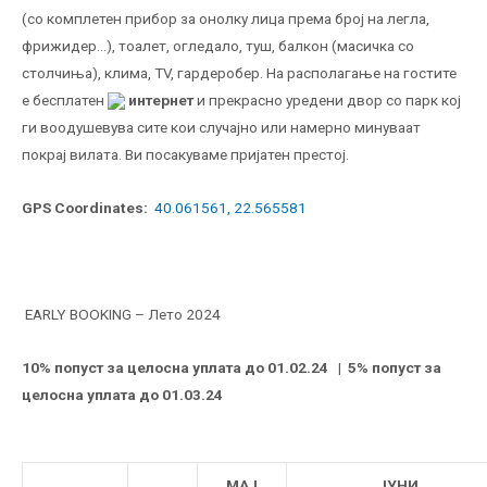
(со комплетен прибор за онолку лица према број на легла,
фрижидер…), тоалет, огледало, туш, балкон (масичка со
столчиња), клима, ТV, гардеробер. На располагање на гостите
е бесплатен
интернет
и прекрасно уредени двор со парк кој
ги воодушевува сите кои случајно или намерно минуваат
покрај вилата.
Ви посакуваме пријатен престој.
GPS Coordinates:
40.061561, 22.565581
EARLY BOOKING – Лето 2024
10% попуст за целосна уплата до 01.02.24 | 5% попуст за
целосна уплата до 01.03.24
МАЈ
ЈУНИ