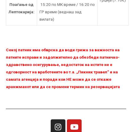
Поаѓање од
15:20 по МК време / 16:20 по
Лептокарија:
ГР време (веднаш зад
вилата)
Секој патник има обврска да води грижа за важноста на
патните исправи и задолжително да обезбеди патничко-
здравствено осигурување, недостаток на истите не е
одговорност на вработените во т.а. „Пикник травел“ и на
самата агенција и поради кои НЕ можe да се откаже
аранжманот или да се промени термин на резервацијата