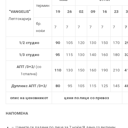
термин
“VANGELIS”
19
26
02
09
16
23
3
Лептокарија
бр.
7
7
7
7
7
7
7 
ноќи
1/2 студио
90
105
120
130
150
170
2
1/3 студио
95
115
130
140
160
180
3
АПТ /3+2/
(со
110
130
150
160
190
210
4
1спална)
Дуплекс АПТ /3+2/
80
95
105
115
125
145
4
опис на ценовникот
цени по лице со превоз
НАПОМЕНА
– Цените се дадени по лице за 7 ноќи/8 дена со вклучен