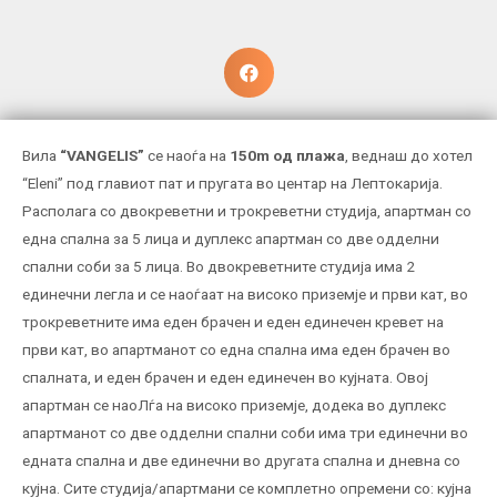
Вила
“VANGELIS”
се наоѓа на
150m од плажа
, веднаш до хотел
“Eleni” под главиот пат и пругата во центар на Лептокарија.
Располага со двокреветни и трокреветни студија, апартман со
една спална за 5 лица и дуплекс апартман со две одделни
спални соби за 5 лица. Во двокреветните студија има 2
единечни легла и се наоѓаат на високо приземје и први кат, во
трокреветните има еден брачен и еден единечен кревет на
први кат, во апартманот со една спална има еден брачен во
спалната, и еден брачен и еден единечен во кујната. Овој
апартман се наоЛѓа на високо приземје, додека во дуплекс
апартманот со две одделни спални соби има три единечни во
едната спална и две единечни во другата спална и дневна со
кујна. Сите студија/апартмани се комплетно опремени со: кујна