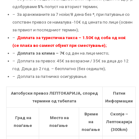
одобруваме
5%
попуст на вториот термин;
– За аранжманите за 7 ноќи/8 дена без
*
, при патување со
сопствен превоз се намалува -10€ од цената по лице (освен
за првиот и последниот термин);
–
Доплата за туристичка такса – 1.50€ од соба од ноќ
(се плаќа во самиот објект при сместување);
–
Доплата за клима – 7€
од ден на лице место;
– Доплата за превоз: 45€ за возрасни / 35€ за деца до 12
год. Деца до 2 год. – бесплатно (без седиште);
– Доплата за патничко осигурување.
Автобуски превоз ЛЕПТОКАРИЈА, според
Патни
термини од табелата
Информации
Време
Скопје –
Град на
Mесто на
на
Лептокарија
поаѓање
поаѓање
поаѓање
(300km)