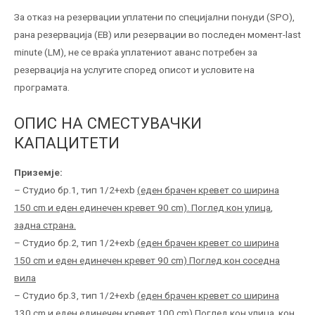
За отказ на резервации уплатени по специјални понуди (SPO),
рана резервација (EB) или резервации во последен момент-last
minute (LM), не се враќа уплатениот аванс потребен за
резервација на услугите според описот и условите на
програмата.
ОПИС НА СМЕСТУВАЧКИ
КАПАЦИТЕТИ
Приземје:
– Студио бр.1, тип 1/2+ехb
(
еден брачен кревет со ширина
150
cm
и еден единечен кревет
90 cm). Поглед кон улица
,
задна страна.
– Студио бр.2, тип 1/2+ехb
(
еден брачен кревет со ширина
1
5
0
cm
и еден единечен кревет
90 cm)
Поглед кон соседна
вила
– Студио бр.3, тип 1/2+ехb
(
еден брачен кревет со ширина
1
3
0
cm
и еден единечен кревет
100 cm)
Поглед кон улица
, кон