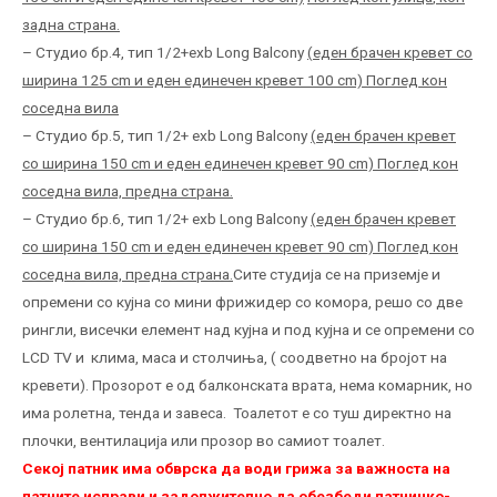
задна страна.
– Студио бр.4, тип 1/2+ехb Long Balcony
(
еден брачен кревет со
ширина 12
5 cm
и еден единечен кревет
100 cm)
Поглед кон
соседна вила
– Студио бр.5, тип 1/2+ ехb Long Balcony
(
еден брачен кревет
со ширина
150 cm
и еден единечен кревет
90 cm)
Поглед кон
соседна вила, предна страна.
– Студио бр.6, тип 1/2+ ехb Long Balcony
(
еден брачен кревет
со ширина
150 cm
и еден единечен кревет
90 cm)
Поглед кон
соседна вила, предна страна.
Сите студија се на приземје и
опремени со кујна со мини фрижидер сo комора, решо со две
рингли, висечки елемент над кујна и под кујна и се опремени со
LCD TV и клима, маса и столчиња, ( соодветно на бројот на
кревети). Прозорот е од балконската врата, нема комарник, но
има ролетна, тенда и завеса. Тоалетот е со туш директно на
плочки, вентилација или прозор во самиот тоалет.
Секој патник има обврска да води грижа за важноста на
патните исправи и задолжително да обезбеди патничко-