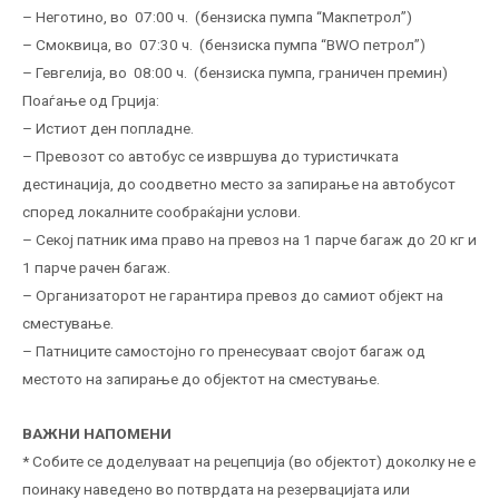
– Неготино, во 07:00 ч. (бензиска пумпа “Макпетрол”)
– Смоквица, во 07:30 ч. (бензиска пумпа “BWO петрол”)
– Гевгелија, во 08:00 ч. (бензиска пумпа, граничен премин)
Поаѓање од Грција:
– Истиот ден попладне.
– Превозот со автобус се извршува до туристичката
дестинација, до соодветно место за запирање на автобусот
според локалните сообраќајни услови.
– Секој патник има право на превоз на 1 парче багаж до 20 кг и
1 парче рачен багаж.
– Организаторот не гарантира превоз до самиот објект на
сместување.
– Патниците самостојно го пренесуваат својот багаж од
местото на запирање до објектот на сместување.
ВАЖНИ НАПОМЕНИ
* Собите се доделуваат на рецепција (во објектот) доколку не е
поинаку наведено во потврдата на резервацијата или