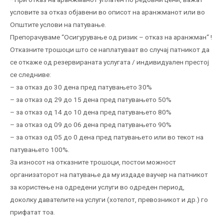
условите за отказ објавени во описот на аранжманот или во
Општите услови на патување.
Препорачуваме “Осигурување од ризик – отказ на аранжман“ !
Отказните трошоци што се наплатуваат во случај патникот да
се откаже од резервираната услугата / индивидуален престој
се следниве:
– за отказ до 30 дена пред патувањето 30%
– за отказ од 29 до 15 дена пред патувањето 50%
– за отказ од 14 до 10 дена пред патувањето 80%
– за отказ од 09 до 06 дена пред патувањето 90%
– за отказ од 05 до 0 дена пред патувањето или во текот на
патувањето 100%.
За износот на отказните трошоци, постои можност
организаторот на патување да му издаде ваучер на патникот
за користење на одредени услуги во одреден период,
доколку давателите на услуги (хотелот, превозникот и др.) го
прифатат тоа.