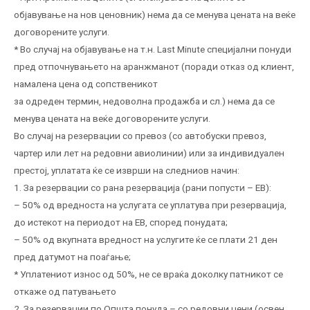
објавување на нов ценовник) нема да се менува цената на веќе
договорените услуги.
* Во случај на објавување на т.н. Last Minute специјални понуди
пред отпочнувањето на аранжманот (поради отказ од клиент,
намалена цена од сопственикот
за одреден термин, недоволна продажба и сл.) нема да се
менува цената на веќе договорените услуги.
Во случај на резервации со превоз (со автобуски превоз,
чартер или лет на редовни авиолинии) или за индивидуален
престој, уплатата ќе се изврши на следниов начин:
1. За резервации со рана резервација (рани попусти – EB):
– 50% од вредноста на услугата се уплатува при резервација,
до истекот на периодот на ЕВ, според понудата;
– 50% од вкупната вредност на услугите ќе се плати 21 ден
пред датумот на поаѓање;
* Уплатениот износ од 50%, не се враќа доколку патникот се
откаже од патувањето
2. За резервации по Општа понуда – со редовни цени (освен