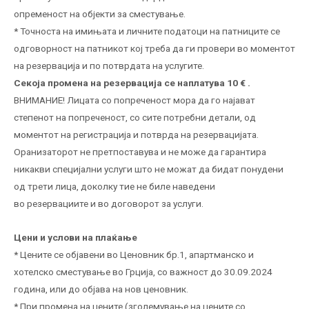
опременост на објекти за сместување.
* Точноста на имињата и личните податоци на патниците се
одговорност на патникот кој треба да ги провери во моментот
на резервација и по потврдата на услугите.
Секоја промена на резервација се наплатува 10 € .
ВНИМАНИЕ! Лицата со попреченост мора да го најават
степенот на попреченост, со сите потребни детали, од
моментот на регистрација и потврда на резервацијата.
Оранизаторот не претпоставува и не може да гарантира
никакви специјални услуги што не можат да бидат понудени
од трети лица, доколку тие не биле наведени
во резервациите и во договорот за услуги.
Цени и услови на плаќање
* Цените се објавени во Ценовник бр.1, апартманско и
хотелско сместување во Грција, со важност до 30.09.2024
година, или до објава на нов ценовник.
* При промена на цените (зголемување на цените со