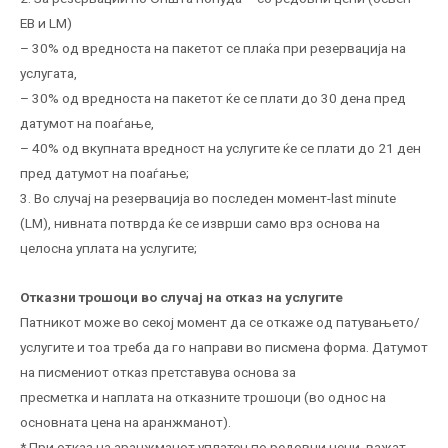
EB и LM)
– 30% од вредноста на пакетот се плаќа при резервација на
услугата,
– 30% од вредноста на пакетот ќе се плати до 30 дена пред
датумот на поаѓање,
– 40% од вкупната вредност на услугите ќе се плати до 21 ден
пред датумот на поаѓање;
3. Во случај на резервација во последен момент-last minute
(LM), нивната потврда ќе се изврши само врз основа на
целосна уплата на услугите;
Отказни трошоци во случај на отказ на услугите
Патникот може во секој момент да се откаже од патувањето/
услугите и тоа треба да го направи во писмена форма. Датумот
на писмениот отказ претставува основа за
пресметка и наплата на отказните трошоци (во однос на
основната цена на аранжманот).
* При отказ на аранжманот уплатен по редовни цени, важат