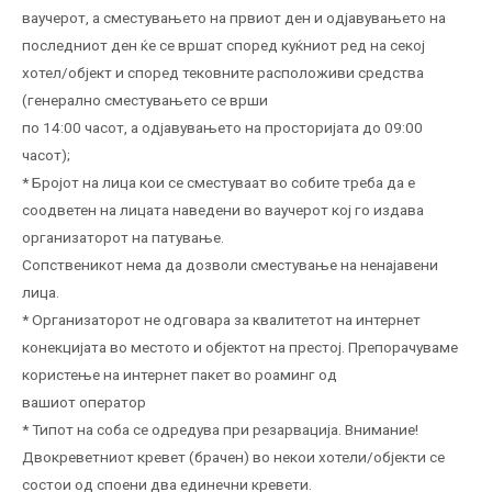
ваучерот, а сместувањето на првиот ден и одјавувањето на
последниот ден ќе се вршат според куќниот ред на секој
хотел/објект и според тековните расположиви средства
(генерално сместувањето се врши
по 14:00 часот, а одјавувањето на просторијата до 09:00
часот);
* Бројот на лица кои се сместуваат во собите треба да е
соодветен на лицата наведени во ваучерот кој го издава
организаторот на патување.
Сопственикот нема да дозволи сместување на ненајавени
лица.
* Организаторот не одговара за квалитетот на интернет
конекцијата во местото и објектот на престој. Препорачуваме
користење на интернет пакет во роаминг од
вашиот оператор
* Типот на соба се одредува при резарвација. Внимание!
Двокреветниот кревет (брачен) во некои хотели/објекти се
состои од споени два единечни кревети.