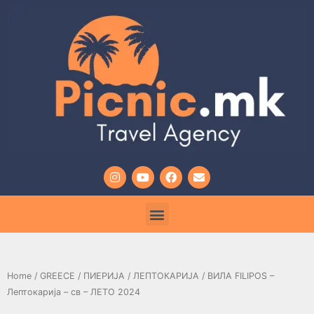
Home
/
GREECE
/
ПИЕРИЈА
/
ЛЕПТОКАРИЈА
/ ВИЛА FILIPOS –
Лептокарија – св – ЛЕТО 2024