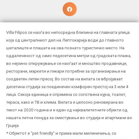
Villa Filipos се наоѓа во непосредна близина на главната улица
која од централниот дел на Лептокарија води до главното
шеталиште и плашата на ова познато туристичко место. На
оддалеченост од само педесетина метри од градската плажа,
во нејзино опкружување се наоѓаат и мноштво продавници,
ресторани, маркети и пекари потребни за организирање на
соодветен летен пресој. Во состав на вилата се вбројуваат
десетина студија за поединечен комфорен престој на 3 или 4
лица. Секоја единица е опремена со сопствена кујна, тоалет,
тераса, како и ТВ и клима. Вилата е целосно реновирана во
текот на 2020 година и е еден од најквалитетните објекти од
нашата летна понуда за сместување во студија и апартмани во
Грција.
* Објектот е “pet friendly” и прима мали миленичиња, со