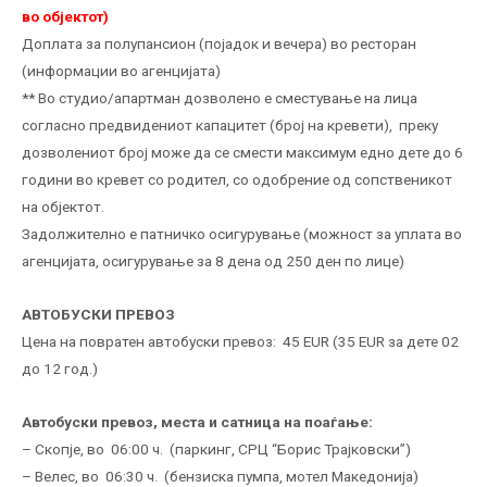
во објектот)
Доплата за полупансион (појадок и вечера) во ресторан
(информации во агенцијата)
** Во студио/апартман дозволено е сместување на лица
согласно предвидениот капацитет (број на кревети), преку
дозволениот број може да се смести максимум едно дете до 6
години во кревет со родител, со одобрение од сопственикот
на објектот.
Задолжително е патничко осигурување (можност за уплата во
агенцијата, осигурување за 8 дена од 250 ден по лице)
АВТОБУСКИ ПРЕВОЗ
Цена на повратен автобуски превоз: 45 EUR (35 EUR за дете 02
до 12 год.)
Автобуски превоз, места и сатница на поаѓање:
– Скопје, во 06:00 ч. (паркинг, СРЦ “Борис Трајковски”)
– Велес, во 06:30 ч. (бензиска пумпа, мотел Македонија)