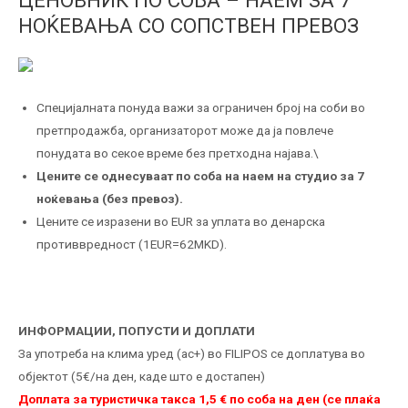
НОЌЕВАЊА СО СОПСТВЕН ПРЕВОЗ
Специјалната понуда важи за ограничен број на соби во
претпродажба, организаторот може да ја повлече
понудата во секое време без претходна најава.\
Цените се однесуваат по соба на наем на студио за 7
ноќевања (без превоз).
Цените се изразени во EUR за уплата во денарска
противвредност (1EUR=62MKD).
ИНФОРМАЦИИ, ПОПУСТИ И ДОПЛАТИ
За употреба на клима уред (ac+) во FILIPOS се доплатува во
објектот (5€/на ден, каде што е достапен)
Доплата за туристичка такса 1,5 € по соба на ден (се плаќа