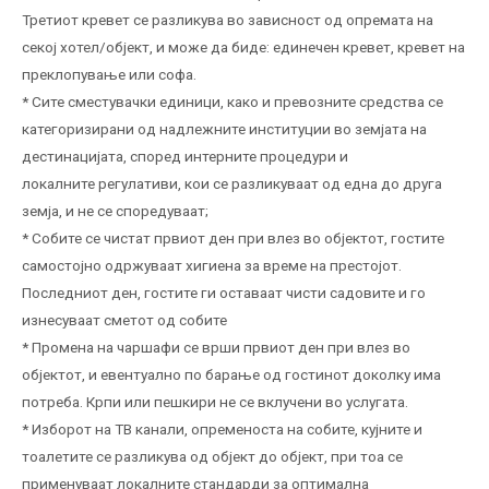
Третиот кревет се разликува во зависност од опремата на
секој хотел/објект, и може да биде: единечен кревет, кревет на
преклопување или софа.
* Сите сместувачки единици, како и превозните средства се
категоризирани од надлежните институции во земјата на
дестинацијата, според интерните процедури и
локалните регулативи, кои се разликуваат од една до друга
земја, и не се споредуваат;
* Собите се чистат првиот ден при влез во објектот, гостите
самостојно одржуваат хигиена за време на престојот.
Последниот ден, гостите ги оставаат чисти садовите и го
изнесуваат сметот од собите
* Промена на чаршафи се врши првиот ден при влез во
објектот, и евентуално по барање од гостинот доколку има
потреба. Крпи или пешкири не се вклучени во услугата.
* Изборот на ТВ канали, опременоста на собите, кујните и
тоалетите се разликува од објект до објект, при тоа се
применуваат локалните стандарди за оптимална