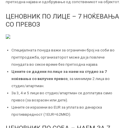
претходна најава и одобрување од сопственикот на објектот.
ЦЕНОВНИК ПО ЛИЦЕ – 7 НОЌЕВАЊА
СО ПРЕВОЗ
Специјалната понуда важи за ограничен број на соби во
претпродажба, организаторот може да ја повлече
понудата во секое време без претходна најава.
Цените се дадени по лице за наем на студио за 7
ноќевања со вклучен превоз
, за минимум 2 лица во
студио/апартман.
За 3, 4 и 5 лице во студио/апартман се доплатува само
превоз (за возрасен или дете).
Цените се изразени во EUR за уплата во денарска
противвредност (1EUR=62MKD).
ЦЕНОВНИК ПО СОБА – НАЕМ ЗА 7