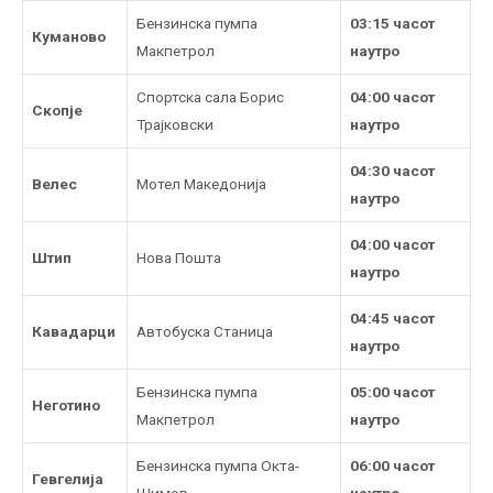
Бензинска пумпа
0
3:
15
часот
Куманово
Макпетрол
наутро
Спортска сала Борис
0
4:
00
часот
Скопје
Трајковски
наутро
04
:
3
0
часот
Велес
Мотел Македонија
наутро
04
:
0
0
часот
Штип
Нова Пошта
наутро
04:45 часот
Кавадарци
Автобуска Станица
наутро
Бензинска пумпа
0
5:
0
0
часот
Неготино
Макпетрол
наутро
Бензинска пумпа Окта-
0
6:00
часот
Гевгелија
Шимов
наутро