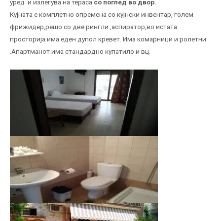
уред и излегува на тераса
со поглед во двор.
Кујната е комплетно опремена со кујнски инвентар, голем
фрижидер,решо со две рингли ,аспиратор,во истата
просторија има еден дупол кревет. Има комарници и ролетни
.Апартманот има стандардно купатило и вц.