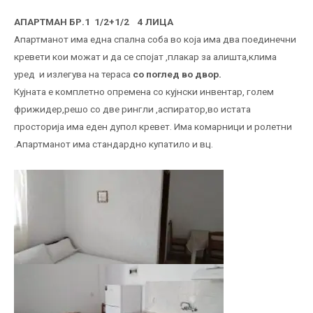
АПАРТМАН БР.1 1/2+1/2 4 ЛИЦА
Апартманот има една спална соба во која има два поединечни
кревети кои можат и да се спојат ,плакар за алишта,клима
уред и излегува на тераса
со поглед во двор.
Кујната е комплетно опремена со кујнски инвентар, голем
фрижидер,решо со две рингли ,аспиратор,во истата
просторија има еден дупол кревет. Има комарници и ролетни
.Апартманот има стандардно купатило и вц.