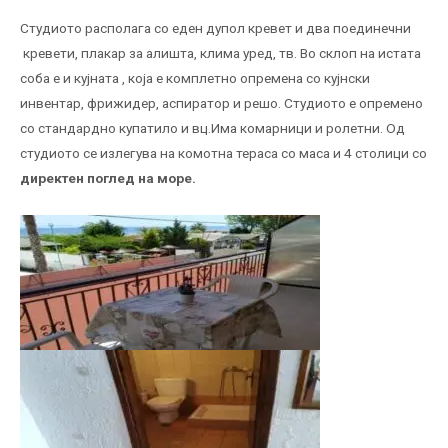
Студиото располага со еден дупол кревет и два поединечни
кревети, плакар за алишта, клима уред, тв. Во склоп на истата
соба е и кујната , која е комплетно опремена со кујнски
инвентар, фрижидер, аспиратор и решо. Студиото е опремено
со стандардно купатило и вц.Има комарници и ролетни. Од
студиото се излегува на комотна тераса со маса и 4 столици со
директен поглед на море.