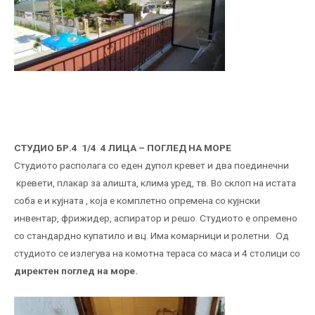
СТУДИО БР.4 1/4 4 ЛИЦА – ПОГЛЕД НА МОРЕ
Студиото располага со еден дупол кревет и два поединечни
кревети, плакар за алишта, клима уред, тв. Во склоп на истата
соба е и кујната , која е комплетно опремена со кујнски
инвентар, фрижидер, аспиратор и решо. Студиото е опремено
со стандардно купатило и вц. Има комарници и ролетни. Од
студиото се излегува на комотна тераса со маса и 4 столици со
директен поглед на море.