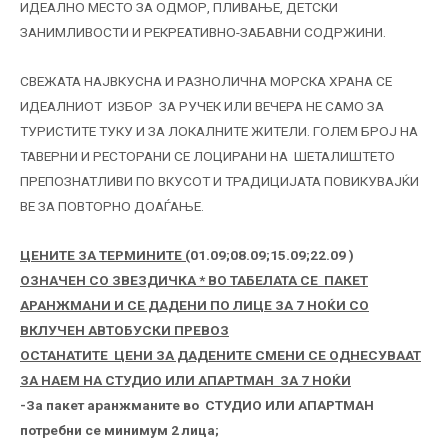
ИДЕАЛНО МЕСТО ЗА ОДМОР, ПЛИВАЊЕ, ДЕТСКИ
ЗАНИМЛИВОСТИ И РЕКРЕАТИВНО-ЗАБАВНИ СОДРЖИНИ.
СВЕЖАТА НАЈВКУСНА И РАЗНОЛИЧНА МОРСКА ХРАНА СЕ
ИДЕАЛНИОТ ИЗБОР ЗА РУЧЕК ИЛИ ВЕЧЕРА НЕ САМО ЗА
ТУРИСТИТЕ ТУКУ И ЗА ЛОКАЛНИТЕ ЖИТЕЛИ. ГОЛЕМ БРОЈ НА
ТАВЕРНИ И РЕСТОРАНИ СЕ ЛОЦИРАНИ НА ШЕТАЛИШТЕТО
ПРЕПОЗНАТЛИВИ ПО ВКУСОТ И ТРАДИЦИЈАТА ПОВИКУВАЈЌИ
ВЕ ЗА ПОВТОРНО ДОАЃАЊЕ.
ЦЕНИТЕ ЗА ТЕРМИНИTЕ (
01.09;08.09;15.09;22.09 )
ОЗНАЧЕН СО ЗВЕЗДИЧКА
*
ВО ТАБЕЛАТА СЕ
ПАКЕТ
АРАНЖМАНИ
И СЕ ДАДЕНИ ПО ЛИЦЕ ЗА 7 НОЌИ СО
ВКЛУЧЕН АВТОБУСКИ ПРЕВОЗ
ОСТАНАТИТЕ ЦЕНИ ЗА ДАДЕНИТЕ СМЕНИ СЕ ОДНЕСУВААТ
ЗА НАЕМ НА СТУДИО ИЛИ АПАРТМАН ЗА 7 НОЌИ
-За пакет аранжманите во СТУДИО ИЛИ АПАРТМАН
потребни се минимум 2 лица;