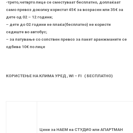
-трето,четврто лице се сместуваат
бесплатно
, доплаќаат
само превоз доколку користат
45€
за возрасен или
35€
за
дете од 02 – 12 години;
– дете до 02 години не плаќа(бесплатно) не користи
седиште во автобус;
– за патување со сопствен превоз за пакет аранжманите се
одбива 10€ по лице
КОРИСТЕЊЕ НА КЛИМА УРЕД , WI – FI ( БЕСПЛАТНО)
Цени за НАЕМ на СТУДИО или АПАРТМАН