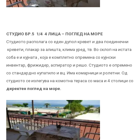
СТУДИО БР.5 1/4 4 ЛИЦА – ПОГЛЕД НА МОРЕ
Студиото располага со еден дупол кревет и два поединечни
кревети, плакар за алишта, клима уред, тв. Во склоп на истата
соба е и кујната , која е комплетно опремена со кујнски
инвентар, фрижидер, аспиратор и решо. Студиото е опремено
со стандардно купатило и вц. Има комарници и ролетни. Од
студиото се излегува на комотна тераса со маса и 4 столици со
директен поглед на море.