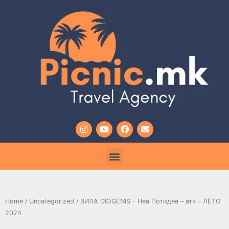
Home
/
Uncategorized
/ ВИЛА DIOGENIS – Неа Потидеа – атк – ЛЕТО
2024