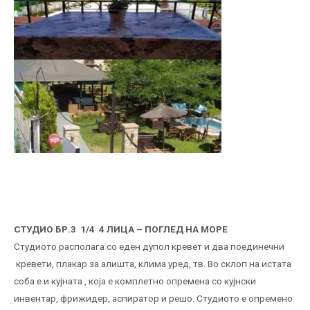
СТУДИО БР.3 1/4 4 ЛИЦА – ПОГЛЕД НА МОРЕ
Студиото располага со еден дупол кревет и два поединечни
кревети, плакар за алишта, клима уред, тв. Во склоп на истата
соба е и кујната , која е комплетно опремена со кујнски
инвентар, фрижидер, аспиратор и решо. Студиото е опремено