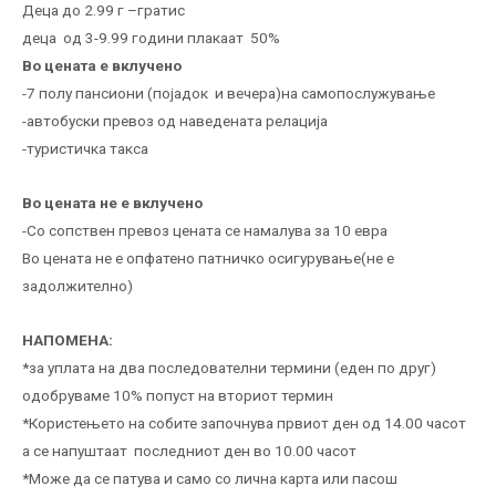
Деца до 2.99 г –гратис
деца од 3-9.99 години плакаат 50%
Во цената е вклучено
-7 полу пансиони (појадок и вечера)на самопослужување
-автобуски превоз од наведената релација
-туристичка такса
Во цената не е вклучено
-Со сопствен превоз цената се намалува за 10 евра
Во цената не е опфатено патничко осигурување(не е
задолжително)
НАПОМЕНА:
*за уплата на два последователни термини (еден по друг)
одобруваме 10% попуст на вториот термин
*Користењето на собите започнува првиот ден од 14.00 часот
а се напуштаат последниот ден во 10.00 часот
*Може да се патува и само со лична карта или пасош