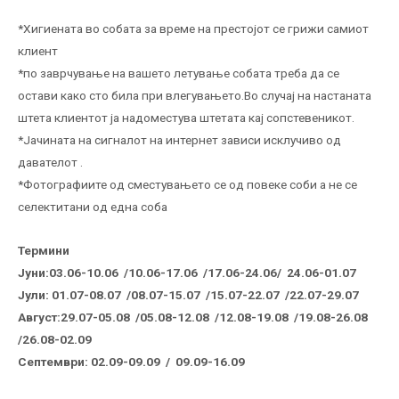
*Хигиената во собата за време на престојот се грижи самиот
клиент
*по заврчување на вашето летување собата треба да се
остави како сто била при влегувањето.Во случај на настаната
штета клиентот ја надоместува штетата кај сопстевеникот.
*Јачината на сигналот на интернет зависи исклучиво од
давателот .
*Фотографиите од сместувањето се од повеке соби а не се
селектитани од една соба
Термини
Јуни:
03.06-10.06 /10.06-17.06 /17.06-24.06/ 24.06-01.07
Јули:
01.07-08.07 /08.07-15.07 /15.07-22.07 /22.07-29.07
Август:29.07-05.08 /05.08-12.08 /12.08-19.08 /19.08-26.08
/26.08-02.09
Септември: 02.09-09.09 / 09.09-16.09