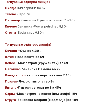
Тргнување од(прва линија)
Скопје
Вип паркинг во 6ч
Тетово
-Веро 7ч
Гостивар
бензиска Бунар петрол во 7 и 30ч
Кичево
бензиска -Power petrol во 8,30ч
Струга
-Бесјани во 9.30 ч
Тргнување од(втора линија)
Кочани –
Суд во 4.30 ч
Штип-
Нова пошта во 5ч
Велес –
Мак петрол (кружен тек) во 6ч
Неготино-
бензиска Памела во 7ч
Кавадарци –
карши спортска сала 7.15ч
Прилеп
-Лук оил автопат во 8ч
Битола-
Лук оил автопат во 8 и 45ч
Охрид-
Мак петрол на излез (подмолје) 10ч
Струга-
бензиска Бесјани (Подмолје )во 10ч