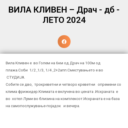
ВИЛА КЛИВЕН – Драч - дб -
ЛЕТО 2024
Вила Кливен е во Голем на 6км од Драч на 100м од
плажа.Соби 1/2 ,1/3, 1/4 ,2+2апп.Сместувањето е во
СТУДИЈА.
Собите се дво, трокреветни и четворо креветни опремени со
клима фрижидер.Климата е вклучена во цената .Исхраната е
во хотел Луми во близина на комплексот.Исхраната е на база
на самопослужување-појадок и вечера.