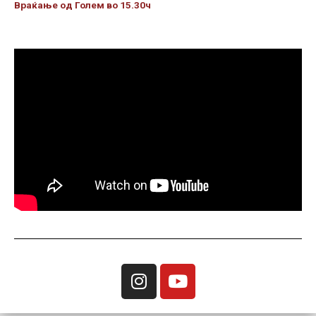
Враќање од Голем во 15.30ч