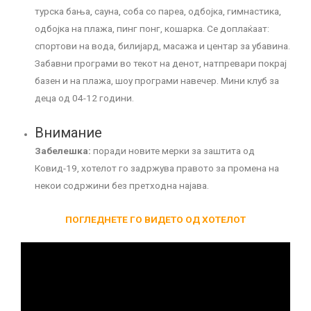
турска бања, сауна, соба со пареа, одбојка, гимнастика,
одбојка на плажа, пинг понг, кошарка. Се доплаќаат:
спортови на вода, билијард, масажа и центар за убавина.
Забавни програми во текот на денот, натпревари покрај
базен и на плажа, шоу програми навечер. Мини клуб за
деца од 04-12 години.
Внимание
Забелешка:
поради новите мерки за заштита од
Ковид-19, хотелот го задржува правото за промена на
некои содржини без претходна најава.
ПОГЛЕДНЕТЕ ГО ВИДЕТО ОД ХОТЕЛОТ