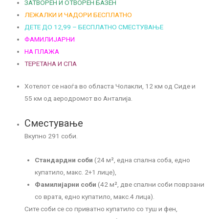
ЗАТВОРЕН И ОТВОРЕН БАЗЕН
ЛЕЖАЛКИ И ЧАДОРИ
БЕСПЛАТНО
ДЕТЕ ДО 12,99 – БЕСПЛАТНО СМЕСТУВАЊЕ
ФАМИЛИЈАРНИ
НА ПЛАЖА
ТЕРЕТАНА И СПА
Хотелот се наоѓа во областа Чолакли, 12 км од Сиде и
55 км од аеродромот во Анталија.
Сместување
Вкупно 291 соби.
Стандардни соби
(24 м², една спална соба, едно
купатило, макс. 2+1 лице),
Фамилијарни соби
(42 м², две спални соби поврзани
со врата, едно купатило, макс.4 лица).
Сите соби се со приватно купатило со туш и фен,