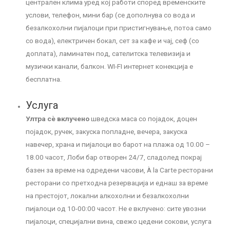
централен клима уред кој работи според временските
услови, телефон, мини бар (се дополнува со вода и
безалкохолни пијалоци при пристигнување, потоа само
со вода), електричен бокал, сет за кафе и чај, сеф (со
доплата), ламинатен под, сателитска телевизија и
музички канали, балкон. WI-FI интернет конекција е
бесплатна.
Услуга
Ултра сѐ вклучено
шведска маса со појадок, доцен
појадок, ручек, закуска попладне, вечера, закуска
навечер, храна и пијалоци во барот на плажа од 10.00 –
18.00 часот, Лоби бар отворен 24/7, сладолед покрај
базен за време на одредени часови, À la Carte ресторани
ресторани со претходна резервација и еднаш за време
на престојот, локални алкохолни и безалкохолни
пијалоци од 10-00:00 часот. Не е вклучено: сите увозни
пијалоци, специјални вина, свежо цедени сокови, услуга