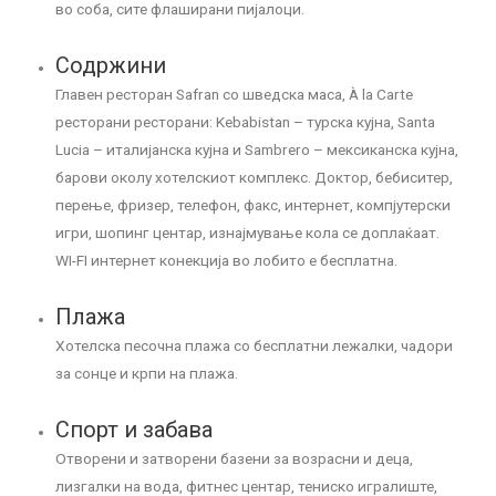
во соба, сите флаширани пијалоци.
Содржини
Главен ресторан Safran со шведска маса, À la Carte
ресторани ресторани: Kebabistan – турска кујна, Santa
Lucia – италијанска кујна и Sambrero – мексиканска кујна,
барови околу хотелскиот комплекс. Доктор, бебиситер,
перење, фризер, телефон, факс, интернет, компјутерски
игри, шопинг центар, изнајмување кола се доплаќаат.
WI-FI интернет конекција во лобито е бесплатна.
Плажа
Хотелска песочна плажа со бесплатни лежалки, чадори
за сонце и крпи на плажа.
Спорт и забава
Отворени и затворени базени за возрасни и деца,
лизгалки на вода, фитнес центар, тениско игралиште,