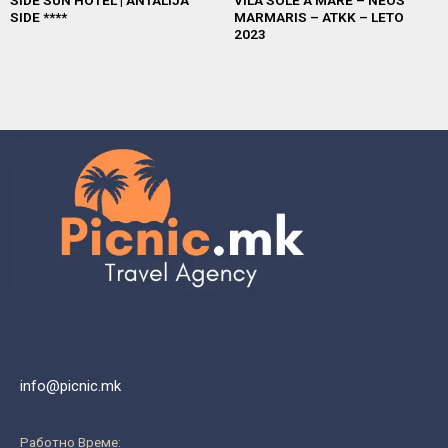
SIDE SUN HOTEL | ANTALIJA
VILA SOLE A MARE – NEOS
SIDE ****
MARMARIS – ATKK – LETO
2023
info@picnic.mk
Работно Време: