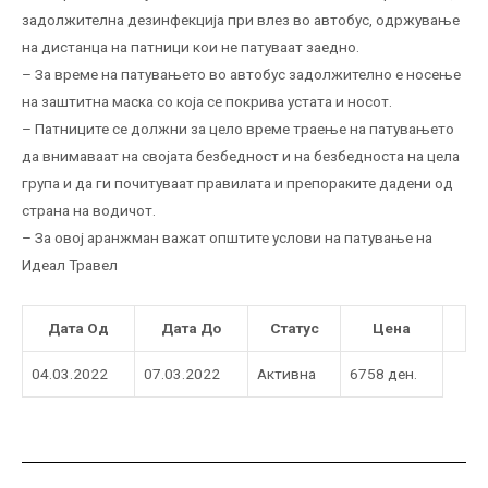
задолжителна дезинфекција при влез во автобус, одржување
на дистанца на патници кои не патуваат заедно.
– За време на патувањето во автобус задолжително е носење
на заштитна маска со која се покрива устата и носот.
– Патниците се должни за цело време траење на патувањето
да внимаваат на својата безбедност и на безбедноста на цела
група и да ги почитуваат правилата и препораките дадени од
страна на водичот.
– За овој аранжман важат општите услови на патување на
Идеал Травел
Дата Од
Дата До
Статус
Цена
04.03.2022
07.03.2022
Активна
6758 ден.