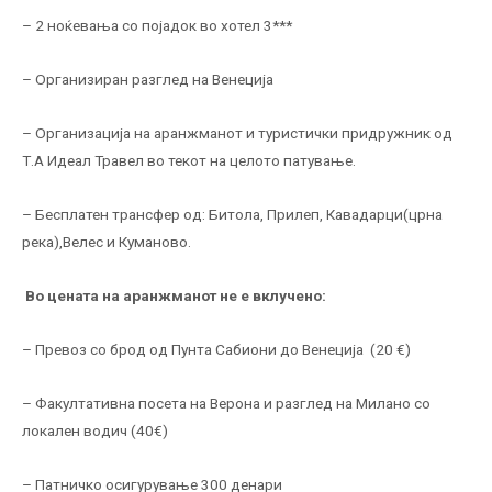
– 2 ноќевања со појадок во хотел 3***
– Организиран разглед на Венеција
– Организација на аранжманот и туристички придружник од
Т.А Идеал Травел во текот на целото патување.
– Бесплатен трансфер од: Битола, Прилеп, Кавадарци(црна
река),Велес и Куманово.
Во цената на аранжманот не е вклучено:
– Превоз со брод од Пунта Сабиони до Венецијa (20 €)
– Факултативна посета на Верона и разглед на Милано со
локален водич (40€)
– Патничко осигурување 300 денари