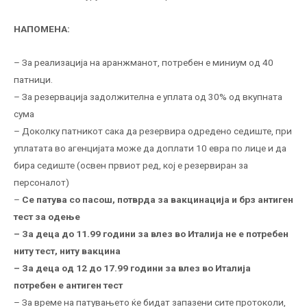
НАПОМЕНА:
– За реализација на аранжманот, потребен е миниум од 40
патници.
– За резервација задолжителна е уплата од 30% од вкупната
сума
– Доколку патникот сака да резервира одредено седиште, при
уплатата во агенцијата може да доплати 10 евра по лице и да
бира седиште (освен првиот ред, кој е резервиран за
персоналот)
–
Се патува со пасош, потврда за вакцинација и брз антиген
тест за одење
–
За деца до 11.99 години за влез во Италија не е потребен
ниту тест, ниту вакцина
– За деца од 12 до 17.99 години за влез во Италија
потребен е антиген тест
– За време на патувањето ќе бидат запазени сите протоколи,