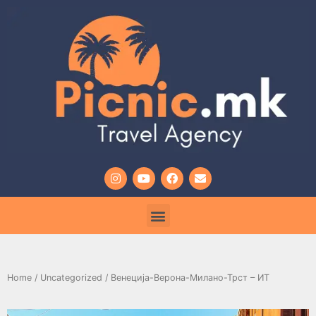
Home
/
Uncategorized
/ Венеција-Верона-Милано-Трст – ИТ