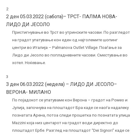
2
2 ден 05.03.2022 (сабота)– ТРСТ- ПАЛМА НОВА-
ЛИДО ДИ ЈЕСОЛО
Пристигнување во Трст во утринските часови. По разгледот
на градот упатување кон еден од најголемите шопинг
центри во Италија – Palmanova Outlet Village. Поаѓање за
Лидо ди Јесоло во попладневните часови. Сместување во
хотел. Ноќевање.
3
3 ден 06.03.2022 (недела) – ЛИДО ДИ ЈЕСОЛО–
ВЕРОНА- МИЛАНО
По појадокот се упатуваме кон Верона – градот на Ромео и
Јулија, започнува на плоштадот Бра каде се наоѓа надалеку
познатата Арена, потоа следи прошетка по познатата улица
Mazzini која низ центарот на градот води директно до
плоштадот Ербе. Разглед на плоштадот “Dei Signori” каде се