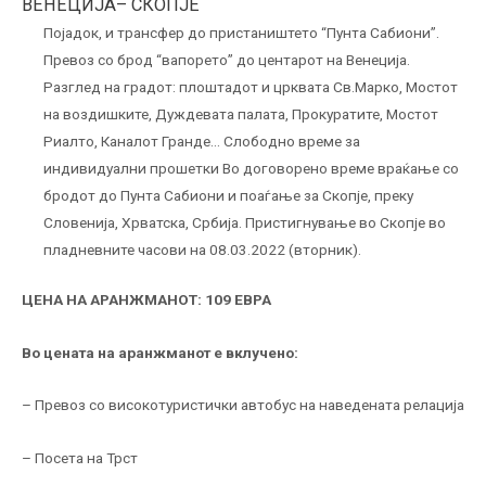
ВЕНЕЦИЈА– СКОПЈЕ
Појадок, и трансфер до пристаништето “Пунта Сабиони”.
Превоз со брод “вапорето” до центарот на Венеција.
Разглед на градот: плоштадот и црквата Св.Марко, Мостот
на воздишките, Дуждевата палата, Прокуратите, Мостот
Риалто, Каналот Гранде… Слободно време за
индивидуални прошетки Во договорено време враќање со
бродот до Пунта Сабиони и поаѓање за Скопје, преку
Словенија, Хрватска, Србија. Пристигнување во Скопје во
пладневните часови на 08.03.2022 (вторник).
ЦЕНА НА АРАНЖМАНОТ: 109 ЕВРА
Во цената на аранжманот е вклучено:
– Превоз со високотуристички автобус на наведената релација
– Посета на Трст