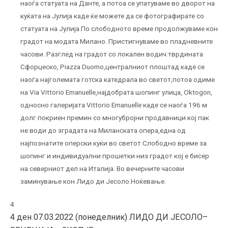
наоѓа статуата на Данте, а потоа се упатуваме во дворот на
куќата на Јулија каде ќе можете да се фотографирате со
статуата на Јулија.По слободното време продолжуваме кон
градот на модата Милано. Пристигнуваме во пладневните
часови. Разглед на градот со локален водич:тврдината
Сфорцеско, Piazza Duomo,централниот плоштад каде се
наоѓа најголемата готска катедрала во светот,потоа одиме
на Via Vittorio Emanuelle,најдобрата шопинг улица, Oktogon,
односно галеријата Vittorio Emanuelle каде се наоѓа 196 м
долг покриен премин со многубројни продавници кој пак
не води до зградата на Миланската опера,една од
најпознатите оперски куќи во светот.Слободно време за
шопинг и индивидуални прошетки низ градот кој е бисер
на северниот дел на Италија. Во вечерните часови
заминување кон Лидо ди Јесоло.Ноќевање.
4
4 ден 07.03.2022 (понеделник) ЛИДО ДИ ЈЕСОЛО–