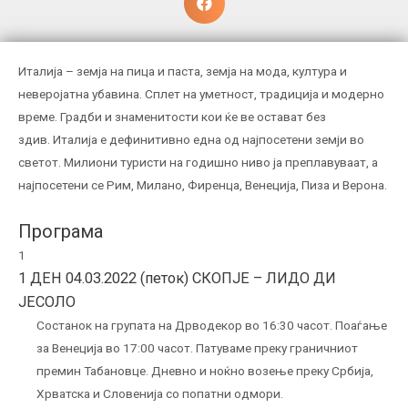
Италија – земја на пица и паста, земја на мода, култура и
неверојатна убавина. Сплет на уметност, традиција и модерно
време. Градби и знаменитости кои ќе ве остават без
здив. Италија е дефинитивно една од најпосетени земји во
светот. Милиони туристи на годишно ниво ја преплавуваат, а
најпосетени се Рим, Милано, Фиренца, Венеција, Пиза и Верона.
Програма
1
1 ДЕН 04.03.2022 (петок) СКОПЈЕ – ЛИДО ДИ
ЈЕСОЛО
Состанок на групата на Дрводекор во 16:30 часот. Поаѓање
за Венеција во 17:00 часот. Патуваме преку граничниот
премин Табановце. Дневно и ноќно возење преку Србија,
Хрватска и Словенија со попатни одмори.