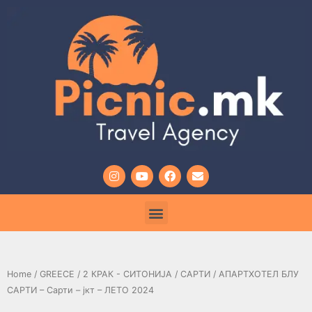
Home
/
GREECE
/
2 КРАК - СИТОНИЈА
/
САРТИ
/ АПАРТХОТЕЛ БЛУ
САРТИ – Сарти – јкт – ЛЕТО 2024