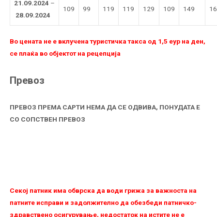
21.09.2024
–
109
99
119
119
129
109
149
16
28.09.2024
Во цената не е вклучена туристичка такса од 1,5 еур на ден,
се плаќа во објектот на рецепција
Превоз
ПРЕВОЗ ПРЕМА САРТИ НЕМА ДА СЕ ОДВИВА, ПОНУДАТА Е
СО СОПСТВЕН ПРЕВОЗ
Секој патник има обврска да води грижа за важноста на
патните исправи и задолжително да обезбеди патничко-
здравствено осигурување, недостаток на истите не е