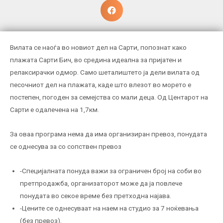
Вилата се наоѓа во новиот дел на Сарти, попознат како
плажата Сарти Бич, во средина идеална за пријатен и
релаксирачки одмор. Само шеталиштето ја дели вилата од
песочниот дел на плажата, каде што влезот во морето е
постепен, погоден за семејства со мали деца. Од Центарот на
Сарти е одалечена на 1,7км.
За оваа програма нема да има организиран превоз, понудата
се однесува за со сопствен превоз
-Специјалната понуда важи за ограничен број на соби во
претпродажба, организаторот може да ја повлече
понудата во секое време без претходна најава.
-Цените се однесуваат на наем на студио за 7 ноќевања
(без превоз).