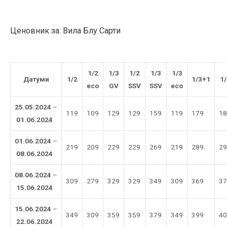
Ценовник за: Вила Блу Сарти
1/2
1/3
1/2
1/3
1/3
Датуми
1/2
1/3+1
1/
eco
GV
SSV
SSV
eco
25.05.2024
–
119
109
129
129
159
119
179
18
01.06.2024
01.06.2024
–
219
209
229
229
269
219
289
29
08.06.2024
08.06.2024
–
309
279
329
329
349
309
369
37
15.06.2024
15.06.2024
–
349
309
359
359
379
349
399
40
22.06.2024