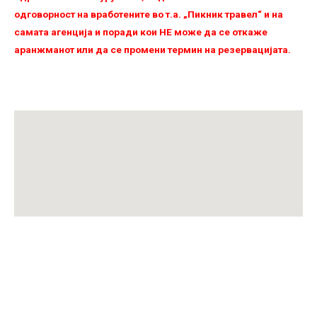
одговорност на вработените во т.а. „Пикник травел“ и на
самата агенција и поради кои НЕ можe да се откаже
аранжманот или да се промени термин на резервацијата.