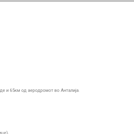
иде и 65км од аеродромот во Анталија.
ице),