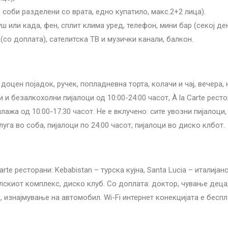
и соби разделени со врата, едно купатило, макс.2+2 лица).
ш или када, фен, сплит клима уред, телефон, мини бар (секој д
 (со доплата), сателитска ТВ и музички канали, балкон.
доцен појадок, ручек, попладневна торта, колачи и чај, вечера
 и безалкохолни пијалоци од 10:00-24:00 часот, À la Carte рес
 плажа од 10:00-17.30 часот. Не е вклучено: сите увозни пијалоц
луга во соба, пијалоци по 24:00 часот, пијалоци во диско клбот.
rte ресторани: Kebabistan – турска кујна, Santa Lucia – италијан
елскиот комплекс, диско клуб. Со доплата: доктор, чување деца,
, изнајмување на автомобил. Wi-Fi интернет конекцијата е беспл