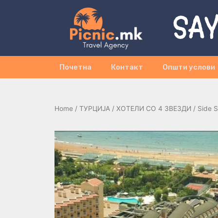
SAY
Почетна
Контакт
Општи услови
Home
/
ТУРЦИЈА
/
ХОТЕЛИ СО 4 ЗВЕЗДИ
/ Side S