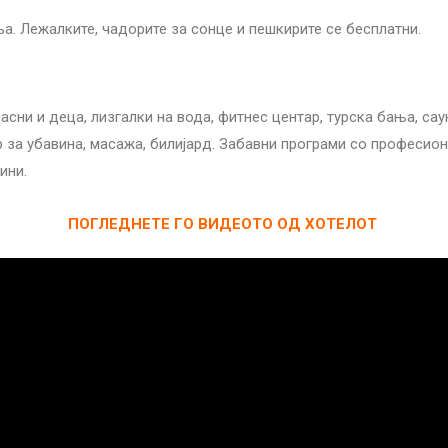
а. Лежалките, чадорите за сонце и пешкирите се бесплатни.
ни и деца, лизгалки на вода, фитнес центар, турска бања, саун
р за убавина, масажа, билијард. Забавни програми со професион
ини.
ПОГЛЕДНЕТЕ ГО ВИДЕОТО ОД ХОТЕЛОТ