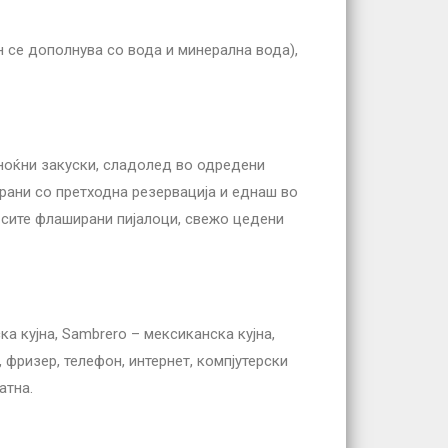
ен се дополнува со вода и минерална вода),
, ноќни закуски, сладолед во одредени
торани со претходна резервација и еднаш во
и, сите флаширани пијалоци, свежо цедени
ска кујна, Sambrero – мексиканска кујна,
 фризер, телефон, интернет, компјутерски
атна.