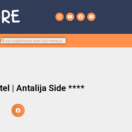
URE
el | Antalija Side ****