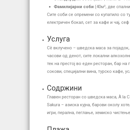
Фамилијарни соби
(40м², две спалн
Сите соби се опремени со купатило со ту
електричен бокал, сет за кафе и чај, сеф
Услуга
Сѐ вклучено – шведска маса за појадок, 
часови од денот, сите локални алкохолни
тек на престој во еден ресторан, бар на
сокови, специјални вина, турско кафе, ус
Содржини
Главен ресторан со шведска маса, À la Ca
Sakura – азиска кујна, барови околу хот
игри, перална, пеглање, хемиско чистење
Плажа