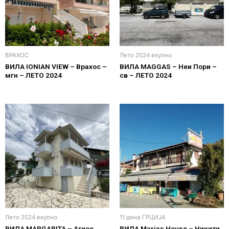
ВРАХОС
Лето 2024 вкупно
ВИЛА IONIAN VIEW – Врахос –
ВИЛА MAGGAS – Неи Пори –
мгн – ЛЕТО 2024
св – ЛЕТО 2024
Лето 2024 вкупно
11 дена ГРЦИЈА
ВИЛА MARGARITA – Агиос
ВИЛА Marias House – Никити