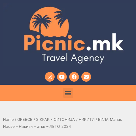
Home
/
GREECE
/
2 КРАК - СИТОНИЈА
/
НИКИТИ
/ ВИЛА Marias
House – Никити – аткк – ЛЕТО 2024