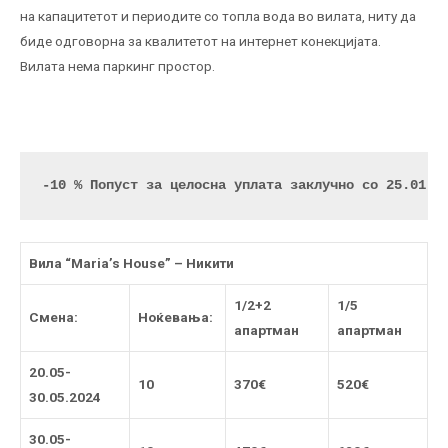
на капацитетот и периодите со топла вода во вилата, ниту да
биде одговорна за квалитетот на интернет конекцијата.
Вилата нема паркинг простор.
-10 % Попуст за целосна уплата заклучно со 25.01.2
Вила
“Maria’s House”
– Никити
1/2+2
1/
5
Смена:
Ноќевања:
апартман
апартман
20.05-
10
370
€
520
€
30.05.202
4
30.05-