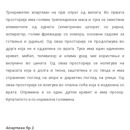
Трокреветен апартман на прв спрат од вилата. Во првата
просторија има голема трепезариска маса и тука се сместени
елементите од кујната (електричен шпорет со рерна,
аспиратор, голем фрижидер со комора, основни садови за
готвење и јадење). Од оваа просторија се продолжува во
друга која не е одделена со врата. Тука има еден единечен
кревет, мебел, телевизор и клима уред чие користење е
вклучено во цената. Од оваа просторија се излегува на
терасата која е долга и тесна, заштитена е со тенда и има
страничен поглед на море и директен поглед на улица. Од
оваа просторија се влегува во спална соба која е издвоена со
врата. Опремена е со еден дупли кревет и има прозор.
Купатилото е со нормална големина.
Апартман бр.2