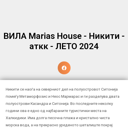
ВИЛА Marias House - Никити -
аткк - ЛЕТО 2024
Никити се наоѓа на северниот дел на полуостровот Ситонија
помеѓу Метаморфозис и Неос Мармарас и ги разделува двата
полуострови Касандра и Ситонија. Во последните неколку
години ова е едно од најбараните туристички места на
Халкидики. Има долга песочна плажа и кристално чиста
морска вода, а на прекрасно уреденото шеталиште покрај