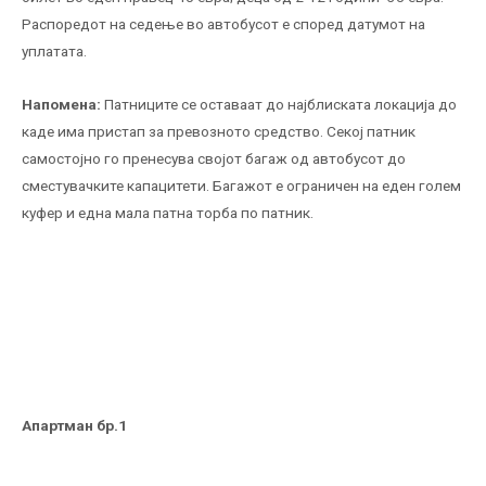
Распоредот на седење во автобусот е според датумот на
уплатата.
Напомена:
Патниците се оставаат до најблиската локација до
каде има пристап за превозното средство. Секој патник
самостојно го пренесува својот багаж од автобусот до
сместувачките капацитети. Багажот е ограничен на еден голем
куфер и една мала патна торба по патник.
Апартман бр.
1