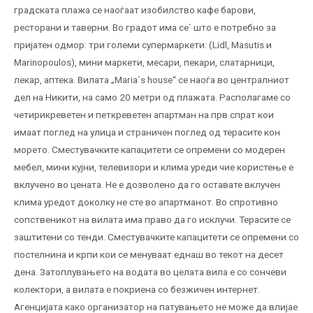
градската плажа се наоѓаат изобилство кафе барови,
ресторани и таверни. Во градот има се` што е потребно за
пријатен одмор: три големи супермаркети: (Lidl, Masutis и
Marinopoulos), мини маркети, месари, пекари, слатарници,
лекар, аптека. Вилата „Maria`s house“ се наоѓа во централниот
дел на Никити, на само 20 метри од плажата. Располагаме со
четирикреветен и петкреветен апартман на прв спрат кои
имаат поглед на улица и страничен поглед од терасите кон
морето. Сместувачките капацитети се опремени со модерен
мебел, мини кујни, телевизори и клима уреди чие користење е
вклучено во цената. Не е дозволено да го оставате вклучен
клима уредот доколку не сте во апартманот. Во спротивно
сопственикот на вилата има право да го исклучи. Терасите се
заштитени со тенди. Сместувачките капацитети се опремени со
постелнина и крпи кои се менуваат еднаш во текот на десет
дена. Затоплувањето на водата во целата вила е со сончеви
колектори, а вилата е покриена со безжичен интернет.
Агенцијата како организатор на патувањето не може да влијае