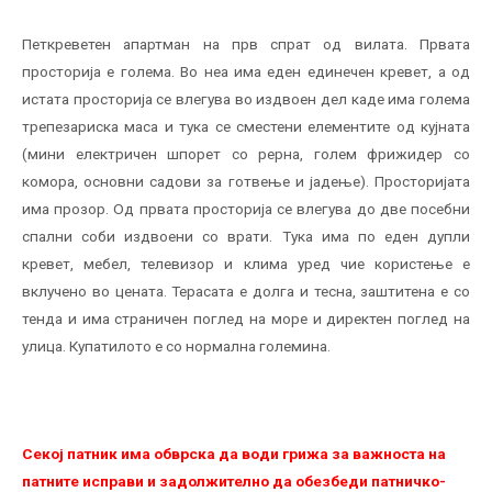
Петкреветен апартман на прв спрат од вилата. Првата
просторија е голема. Во неа има еден единечен кревет, а од
истата просторија се влегува во издвоен дел каде има голема
трепезариска маса и тука се сместени елементите од кујната
(мини електричен шпорет со рерна, голем фрижидер со
комора, основни садови за готвење и јадење). Просторијата
има прозор. Од првата просторија се влегува до две посебни
спални соби издвоени со врати. Тука има по еден дупли
кревет, мебел, телевизор и клима уред чие користење е
вклучено во цената. Терасата е долга и тесна, заштитена е со
тенда и има страничен поглед на море и директен поглед на
улица. Купатилото е со нормална големина.
Секој патник има обврска да води грижа за важноста на
патните исправи и задолжително да обезбеди патничко-