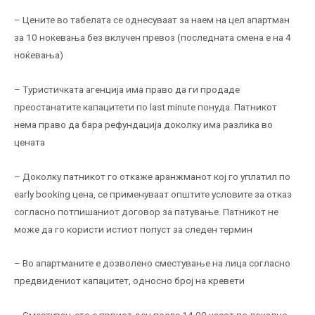
– Цените во табелата се однесуваат за наем на цел апартман
за 10 ноќевања без вклучен превоз (последната смена е на 4
ноќевања)
– Туристичката агенција има право да ги продаде
преостанатите капацитети по last minute понуда. Патникот
нема право да бара рефундација доколку има разлика во
цената
– Доколку патникот го откаже аранжманот кој го уплатил по
early booking цена, се применуваат општите условите за отказ
согласно потпишаниот договор за патување. Патникот не
може да го користи истиот попуст за следен термин
– Во апартманите е дозволено сместување на лица согласно
предвидениот капацитет, односно број на кревети