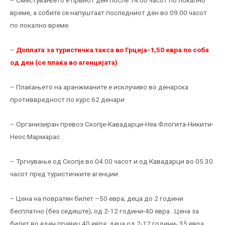
– Сместувањето е првиот ден после 14.00 часот по локално
време, а собите се напуштаат последниот ден во 09.00 часот
по локално време
–
Доплата за туристичка такса во Грција-1,50 евра по соба
од ден (се плаќа во агенцијата)
– Плаќањето на аранжманите е исклучиво во денарска
противвредност по курс 62 денари
– Организиран превоз Скопје-Кавадарци-Неа Флогита-Никити-
Неос Мармарас
– Тргнување од Скопје во 04.00 часот и од Кавадарци во 05.30
часот пред туристичките агенции
– Цена на повратен билет –50 евра; деца до 2 години
бесплатно (без седиште); од 2-12 години-40 евра…Цена за
билет во еден правец 40 евра; деца од 2-12 години- 35 евра.