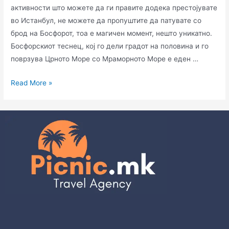
активности што можете да ги правите додека престојувате
во Истанбул, не можете да пропуштите да патувате со
брод на Босфорот, тоа е магичен момент, нешто уникатно.
Босфорскиот теснец, кој го дели градот на половина и го
поврзува Црното Море со Мраморното Море е еден …
Read More »