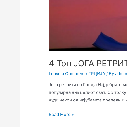
4 Топ ЈОГА РЕТРИТ
Leave a Comment
/
ГРЦИЈА
/ By
admi
Јога ретрити во Грција Најдобрите м
популарна низ целиот свет. Со толку 
нуди некои од најубавите предели и к
Read More »