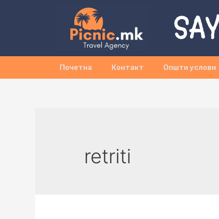
SAY
Почетна
Контакт
Општи услови
retriti