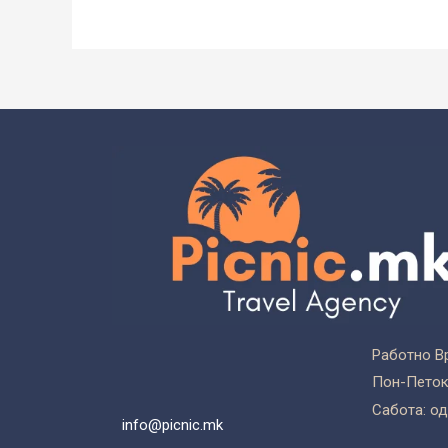
Работно В
Пон-Петок:
Сабота: од
info@picnic.mk