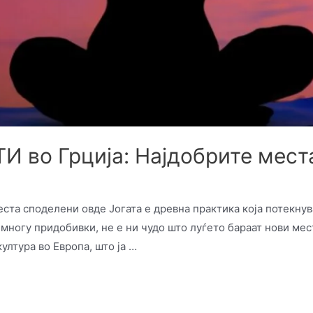
И во Грција: Најдобрите мест
n
еста споделени овде Јогата е древна практика која потекнув
многу придобивки, не е ни чудо што луѓето бараат нови места
ултура во Европа, што ја …