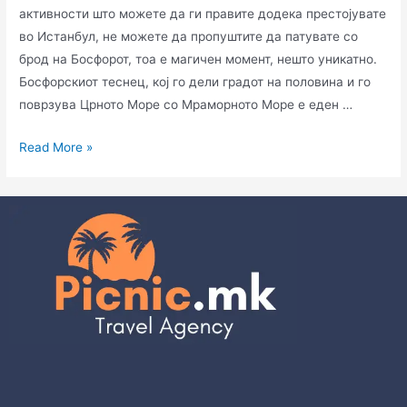
активности што можете да ги правите додека престојувате
во Истанбул, не можете да пропуштите да патувате со
брод на Босфорот, тоа е магичен момент, нешто уникатно.
Босфорскиот теснец, кој го дели градот на половина и го
поврзува Црното Море со Мраморното Море е еден …
Read More »