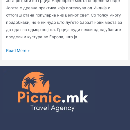
Јога ретрити во Грција Најдобрите места споделени овде
Јогата е древна практика која потекнува од Индија и
оттогаш стана популарна низ целиот свет. Со толку многу
придобивки, не е ни чудо што луѓето бараат нови места за
да одат на одмор во јога. Грција нуди некои од најубавите
предели и култура во Европа, што ја …
Read More »