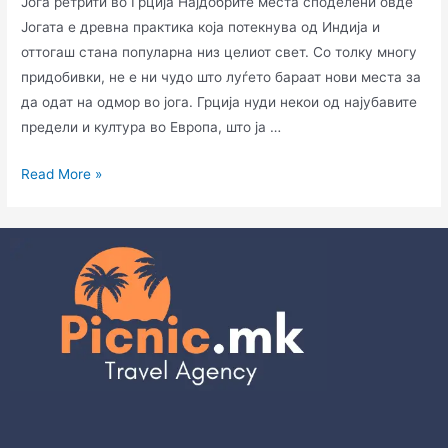
Јога ретрити во Грција Најдобрите места споделени овде
Јогата е древна практика која потекнува од Индија и
оттогаш стана популарна низ целиот свет. Со толку многу
придобивки, не е ни чудо што луѓето бараат нови места за
да одат на одмор во јога. Грција нуди некои од најубавите
предели и култура во Европа, што ја …
Read More »