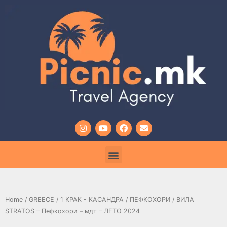
Home
/
GREECE
/
1 КРАК - КАСАНДРА
/
ПЕФКОХОРИ
/ ВИЛА
STRATOS – Пефкохори – мдт – ЛЕТО 2024