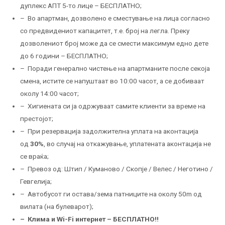
дуплекс АПТ 5-то лице – БЕСПЛАТНО;
– Во апартман, дозволено е сместување на лица согласно
со предвидениот капацитет, т.е. број на легла. Преку
дозволениот број може да се смести максимум едно дете
до 6 години – БЕСПЛАТНО;
– Поради генерално чистење на апартманите после секоја
смена, истите се напуштаат во 10:00 часот, а се добиваат
околу 14:00 часот;
– Хигиената си ја одржуваат самите клиенти за време на
престојот;
– При резервација задолжителна уплата на аконтација
од
30%
, во случај на откажување, уплатената аконтација не
се враќа;
– Превоз од: Штип / Куманово / Скопје / Велес / Неготино /
Гевгелија;
– Автобусот ги остава/зема патниците на околу 50m од
вилата (на булеварот);
– Клима и Wi-Fi интернет – БЕСПЛАТНО!!