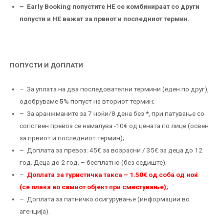
– Еarly Booking попустите НЕ се комбинираат со други
попусти и НЕ важат за првиот и последниот термин.
ПОПУСТИ И ДОПЛАТИ
– За уплата на два последователни термини (еден по друг),
одобруваме
5%
попуст на вториот термин;
– За аранжманите за 7 ноќи/8 дена без
*
, при патување со
сопствен превоз се намалува -10€ од цената по лице (освен
за првиот и последниот термин);
– Доплата за превоз: 45€ за возрасни / 35€ за деца до 12
год. Деца до 2 год. – бесплатно (без седиште);
–
Доплата за туристичка такса – 1.50€ од соба од ноќ
(се плаќа во самиот објект при сместување);
– Доплата за патничко осигурување (информации во
агенција).