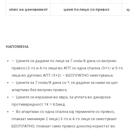
опис на ценовникот
цени по лице со превоз
ц
НАПОМЕНА
– Цените се дадени по лице за 7 ноќи 8 дена со вклучен
превоз | 3-то и 4-то лице во АПТ со една спална /3+1/ и 5-то
лице во дуплекс АПТ /3+2/ – БЕСПЛАТНО сместување;
– Цените за 7 ноќи/8 дена со
*
, се дадени за наем на цел
апартман без вклучен превоз;
– Цените се изразени во евра, за уплата во денарска
противвредност 1€ = 62мкд.
– Во апартман со една спална кај термините со превоз,
плаќаат минимум 2 лица | 3-то и 4-то лице се сместуваат
БЕСПЛАТНО, плаќаат само превоз доколку користат во