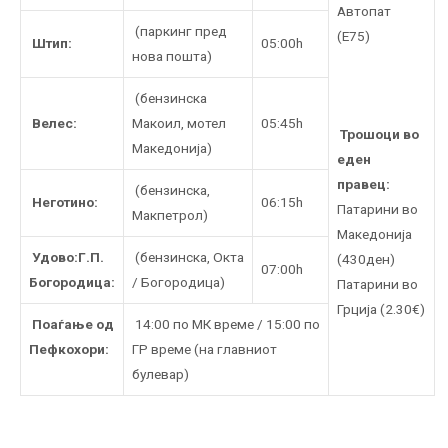
Автопат
(паркинг пред
(Е75)
Штип:
05:00h
нова пошта)
(бензинска
Велес:
Макоил, мотел
05:45h
Трошоци во
Македонија)
еден
правец:
(бензинска,
Неготино:
06:15h
Патaрини во
Макпетрол)
Македонија
Удово:Г.П.
(бензинска, Oкта
(430ден)
07:00h
Богородица:
/ Богородица)
Патарини во
Грција (2.30€)
Поаѓање од
14:00 по МК време / 15:00 по
Пефкохори:
ГР време (на главниот
булевар)