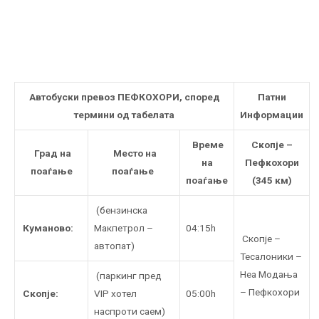
Автобуски превоз ПЕФКОХОРИ, според
Патни
термини од табелата
Информации
Време
Скопје –
Град на
Mесто на
на
Пефкохори
поаѓање
поаѓање
поаѓање
(345 км)
(бензинска
Куманово:
Макпетрол –
04:15h
Скопје –
автопат)
Тесалоники –
Неа Модања
(паркинг пред
– Пефкохори
Скопје:
VIP хотел
05:00h
наспроти саем)