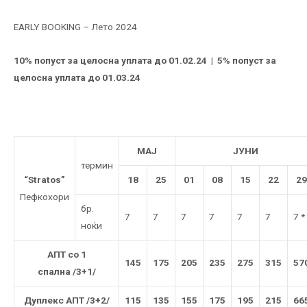
EARLY BOOKING – Лето 2024
10% попуст за целосна уплата до 01.02.24 | 5% попуст за
целосна уплата до 01.03.24
МАЈ
ЈУНИ
термин
“Stratos”
18
25
01
08
15
22
29
Пефкохори
бр.
7
7
7
7
7
7
7 *
ноќи
АПТ со 1
145
175
205
235
275
315
57
спална /3+1/
Дуплекс АПТ /3+2/
115
135
155
175
195
215
66