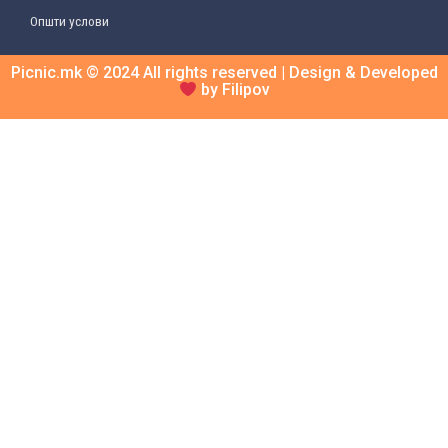
Општи услови
Picnic.mk © 2024 All rights reserved | Design & Developed
by Filipov