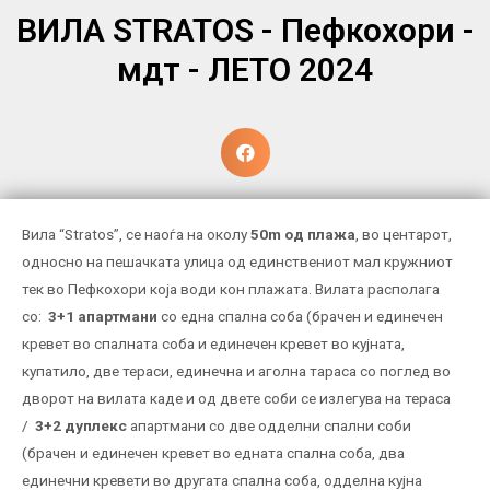
ВИЛА STRATOS - Пефкохори -
мдт - ЛЕТО 2024
Вила “Stratos”, се наоѓа на околу
50m од плажа
, во центарот,
односно на пешачката улица од единствениот мал кружниот
тек во Пефкохори која води кон плажата. Вилата располага
со:
3+1 апартмани
со една спална соба (брачен и единечен
кревет во спалната соба и единечен кревет во кујната,
купатило, две тераси, единечна и аголна тараса со поглед во
дворот на вилата каде и од двете соби се излегува на тераса
/
3+2 дуплекс
апартмани со две одделни спални соби
(брачен и единечен кревет во едната спална соба, два
единечни кревети во другата спална соба, одделна кујна