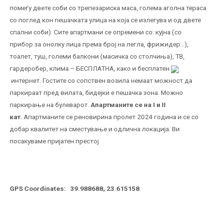
помеѓу двете соби со трепезариска маса, голема аголна тераса
со поглед кон пешачката улица на која се излегува и од двете
спални соби). Сите апартмани се опремени со: кујна (со
прибор за онолку лица према број на легла, фрижидер…),
тоалет, туш, големи балкони (масичка со столчиња), ТВ,
гардеробер, клима – БЕСПЛАТНА, како и бесплатен
интернет. Гостите со сопствен возила немаат можност да
паркираат пред вилата, бидејки е пешачка зона. Можно
паркирање на булеварот.
Апартманите
се на I и II
кат.
Апартманите се реновирина пролет 2024 година и се со
добар квалитет на сместување и одлична локација. Ви
посакуваме пријатен престој.
GPS Coordinates:
39.988688, 23.615158