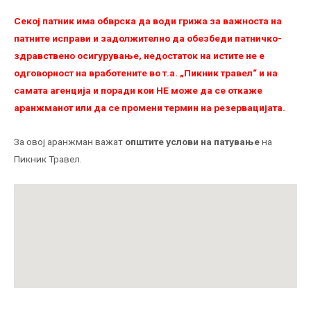
Секој патник има обврска да води грижа за важноста на
патните исправи и задолжително да обезбеди патничко-
здравствено осигурување, недостаток на истите не е
одговорност на вработените во т.а. „Пикник травел“ и на
самата агенција и поради кои НЕ можe да се откаже
аранжманот или да се промени термин на резервацијата.
За овој аранжман важат
општите услови на патување
на
Пикник Травел.