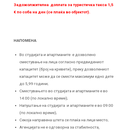
Задожолжителна доплата за туристичка такса 1,5
€ по соба на ден (се плаќа во објектот).
НАПОМЕНА
:
Во студијата и апартманите е дозволено
сместување на лица согласно предвидениот
капацитет (број на кревети), преку дозволениот
капацитет може да се смести максимум едно дете
до 5,99 години;
Сместувањето во студијата и апартманите е во
14:00 (по локално време);
Напуштање на студијата и апартманите е во 09:00
(по локално време);
Секоја направена штета се плаќа на лице место;
Агенцијата не е одговорна за стабилноста,