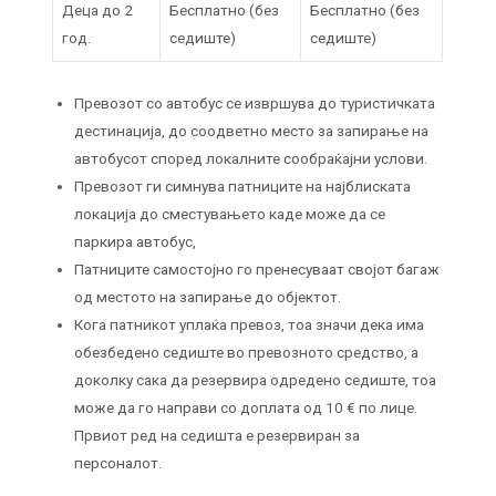
Деца до 2
Бесплатно (без
Бесплатно (без
год.
седиште)
седиште)
Превозот со автобус се извршува до туристичката
дестинација, до соодветно место за запирање на
автобусот според локалните сообраќајни услови.
Превозот ги симнува патниците на најблиската
локација до сместувањето каде може да се
паркира автобус,
Патниците самостојно го пренесуваат својот багаж
од местото на запирање до објектот.
Кога патникот уплаќа превоз, тоа значи дека има
обезбедено седиште во превозното средство, а
доколку сака да резервира одредено седиште, тоа
може да го направи со доплата од 10 € по лице.
Првиот ред на седишта е резервиран за
персоналот.