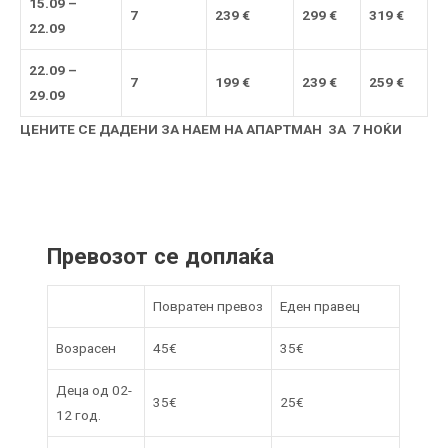
1
5.09
–
7
23
9
€
29
9
€
31
9 €
2
2
.09
2
2.09 –
7
199
€
239
€
259
€
29.09
ЦЕНИТЕ СЕ ДАДЕНИ ЗА НАЕМ НА АПАРТМАН ЗА 7 НОЌИ
Превозот се доплаќа
Повратен превоз
Еден правец
Возрасен
45€
35€
Деца од 02-
35€
25€
12 год.