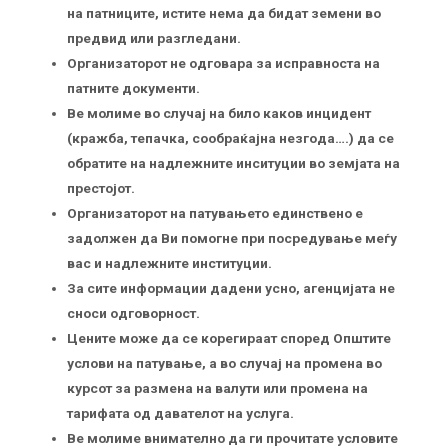
на патниците, истите нема да бидат земени во
предвид или разгледани.
Организаторот не одговара за исправноста на
патните документи.
Ве молиме во случај на било каков инцидент
(кражба, тепачка, сообраќајна незгода….) да се
обратите на надлежните инситуции во земјата на
престојот.
Организаторот на патувањето единствено е
задолжен да Ви помогне при посредување меѓу
вас и надлежните институции.
За сите информации дадени усно, агенцијата не
сноси одговорност.
Цените може да се корегираат според Општите
услови на патување, а во случај на промена во
курсот за размена на валути или промена на
тарифата од давателот на услуга.
Ве молиме внимателно да ги прочитате условите