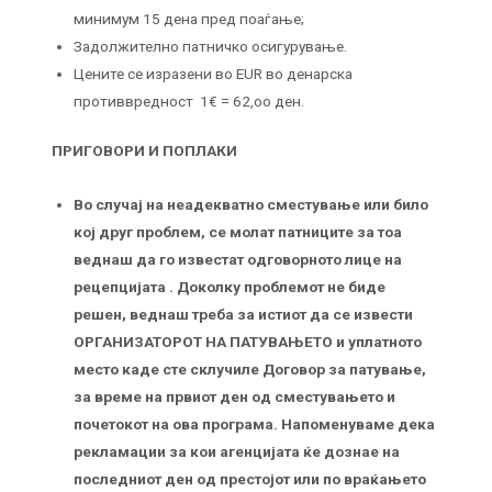
минимум 15 дена пред поаѓање;
Задолжително патничко осигурување.
Цените се изразени во EUR во денарска
противвредност 1€ = 62,оо ден.
ПРИГОВОРИ И ПОПЛАКИ
Во случај на неадекватно сместување или било
кој друг проблем, се молат патниците за тоа
веднаш да го известат одговорното лице на
рецепцијата . Доколку проблемот не биде
решен, веднаш треба за истиот да се извести
ОРГАНИЗАТОРОТ НА ПАТУВАЊЕТО и уплатното
место каде сте склучиле Договор за патување,
за време на првиот ден од сместувањето и
почетокот на овa програмa. Напоменуваме дека
рекламации за кои агенцијата ќе дознае на
последниот ден од престојот или по враќањето