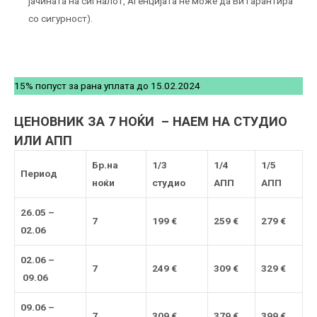
јачината на сигналот, Агенцијата не може да Ви гарантира
со сигурност).
15% попуст за рана уплата до 15.02.2024
ЦЕНОВНИК ЗА 7 НОЌИ – НАЕМ НА СТУДИО
ИЛИ АПП
Бр.на
1/3
1/4
1/5
Период
ноќи
студио
АПП
АПП
26.05
–
7
199
€
25
9 €
27
9 €
0
2
.06
02.06
–
7
24
9 €
30
9 €
32
9 €
09
.06
09.06
–
7
30
9 €
37
9 €
39
9 €