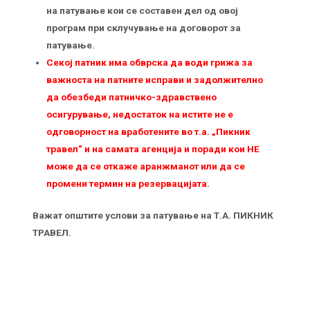
на патување кои се составен дел од овој
програм при склучување на договорот за
патување.
Секој патник има обврска да води грижа за
важноста на патните исправи и задолжително
да обезбеди патничко-здравствено
осигурување, недостаток на истите не е
одговорност на вработените во т.а. „Пикник
травел“ и на самата агенција и поради кои НЕ
можe да се откаже аранжманот или да се
промени термин на резервацијата.
Важат општите услови за патувањe на Т.А. ПИКНИК
ТРАВЕЛ.