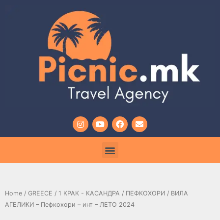
Home
/
GREECE
/
1 КРАК - КАСАНДРА
/
ПЕФКОХОРИ
/ ВИЛА
АГЕЛИКИ – Пефкохори – инт – ЛЕТО 2024