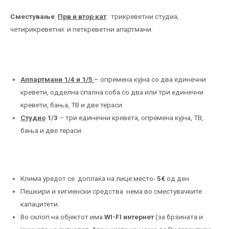
Сместување
:
Прв и втор кат
: трикреветни студиа,
четирикреветни и петкреветни апартмани.
Аппартмани 1/4 и 1/5
– опремена кујна со два единечни
кревети, одделна спална соба со два или три единечни
кревети, бања, ТВ и две тераси.
Студио
1/3
– три единечни кревета, опремена кујна, ТВ,
бања и две тераси.
Клима уредот се доплаќа на лице место-
5
€
од ден.
Пешкири и хигиенски средства нема во сместувачките
капацитети.
Во склоп на објектот има
WI-FI интернет
(за брзината и