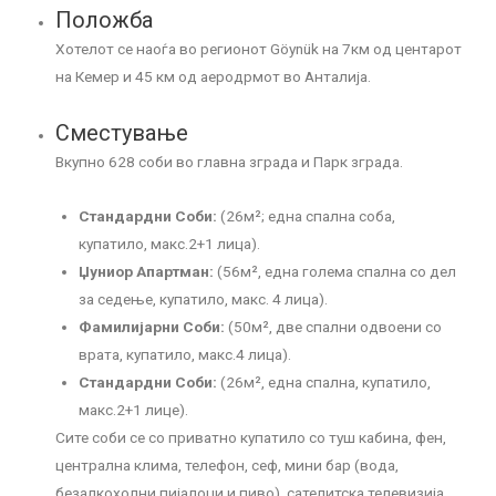
Положба
Хотелот се наоѓа во регионот Göynük на 7км од центарот
на Кемер и 45 км од аеродрмот во Анталија.
Сместување
Вкупно 628 соби во главна зграда и Парк зграда.
Стандардни Соби:
(26м²; една спална соба,
купатило, макс.2+1 лица).
Џуниор Апартман:
(56м², една голема спална со дел
за седење, купатило, макс. 4 лица).
Фамилијарни Соби:
(50м², две спални одвоени со
врата, купатило, макс.4 лица).
Стандардни Соби:
(26м², една спална, купатило,
макс.2+1 лице).
Сите соби се со приватно купатило со туш кабина, фен,
централна клима, телефон, сеф, мини бар (вода,
безалкохолни пијалоци и пиво), сателитска телевизија