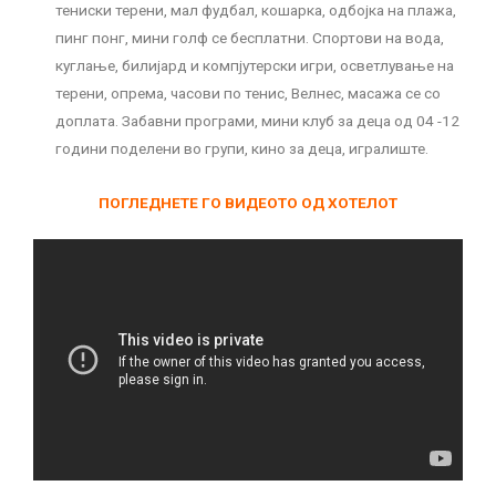
тениски терени, мал фудбал, кошарка, одбојка на плажа,
пинг понг, мини голф се бесплатни. Спортови на вода,
куглање, билијард и компјутерски игри, осветлување на
терени, опрема, часови по тенис, Велнес, масажа се со
доплата. Забавни програми, мини клуб за деца од 04 -12
години поделени во групи, кино за деца, игралиште.
ПОГЛЕДНЕТЕ ГО ВИДЕОТО ОД ХОТЕЛОТ