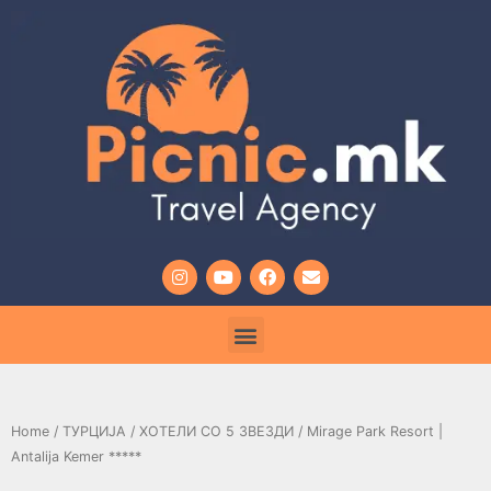
Home
/
ТУРЦИЈА
/
ХОТЕЛИ СО 5 ЗВЕЗДИ
/ Mirage Park Resort |
Antalija Kemer *****