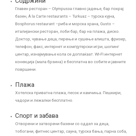
Содржини
Главен ресторан – Olympusза главно јадење, бар покрај
базен, À la Carte restaurants – Turkuaz – турска кујна,
Bosphorus restaurant –риба и морска храна, Gusto –
италијански ресторан, лоби бар, бар на плажа, диско.
Доктор, чување деца, перење и сушење алишта, фризер,
телефон, факс, интернет и компјутерски игри, шопинг
центар, изнајмување кола се доплаќаат. WI-FI интернет
конекција (мала брзина) е бесплатна во собите и јавните
површини.
Плажа
Хотелска приватна плажа, песок и камчиња. Пешкири,
чадори и лежалки бесплатно.
Спорт и забава
Отворени и затворени базени со оддел за деца,
тобогани, фитнес центар, сауна, турска бања, парна соба,