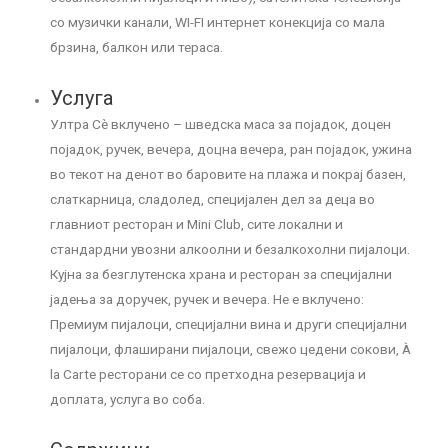
со музички канали, WI-FI интернет конекција со мала
брзина, балкон или тераса.
Услуга
Ултра Сѐ вклучено – шведска маса за појадок, доцен
појадок, ручек, вечера, доцна вечера, ран појадок, ужина
во текот на денот во баровите на плажа и покрај базен,
слаткарница, сладолед, специјален дел за деца во
главниот ресторан и Mini Club, сите локални и
стандардни увозни алкоолни и безалкохолни пијалоци.
Кујна за безглутенска храна и ресторан за специјални
јадења за доручек, ручек и вечера. Не е вклучено:
Премиум пијалоци, специјални вина и други специјални
пијалоци, флаширани пијалоци, свежо цедени сокови, À
la Carte ресторани се со претходна резервација и
доплата, услуга во соба.