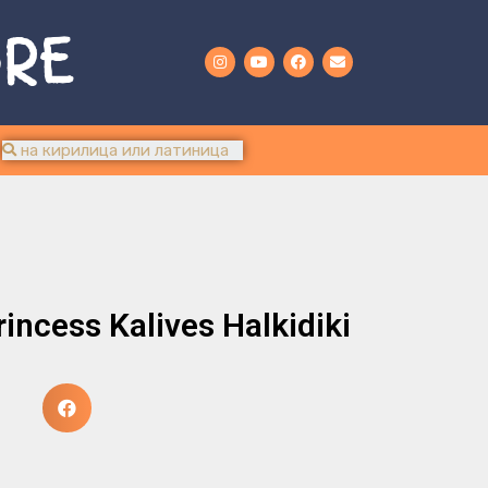
URE
incess Kalives Halkidiki