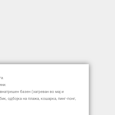
га.
ини.
 внатрешен базен (загреван во мај и
бик, одбојка на плажа, кошарка, пинг-понг,