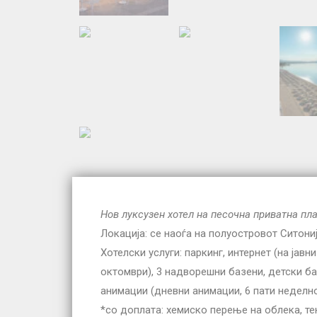
Нов луксузен хотел на песочна приватна пл
Локација: се наоѓа на полуостровот Ситони
Хотелски услуги: паркинг, интернет (на јавн
октомври), 3 надворешни базени, детски баз
анимации (дневни анимации, 6 пати неделно
*со доплата: хемиско перење на облека, те