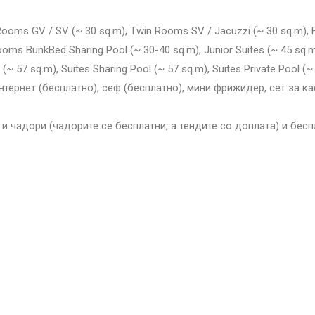
 Rooms GV / SV (~ 30 sq.m), Τwin Rooms SV / Jacuzzi (~ 30 sq.m), 
ms BunkBed Sharing Pool (~ 30-40 sq.m), Junior Suites (~ 45 sq.m),
s (~ 57 sq.m), Suites Sharing Pool (~ 57 sq.m), Suites Private Pool (
нтернет (бесплатно), сеф (бесплатно), мини фрижидер, сет за ка
 и чадори (чадорите се бесплатни, а тендите со доплата) и бес