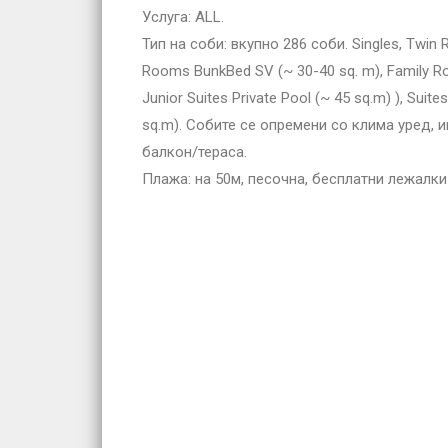
Услуга: ALL.
Тип на соби: вкупно 286 соби. Singles, Τwin
Rooms BunkBed SV (~ 30-40 sq. m), Family Roo
Junior Suites Private Pool (~ 45 sq.m) ), Suite
sq.m). Собите се опремени со клима уред, и
балкон/тераса.
Плажа: на 50м, песочна, бесплатни лежалки