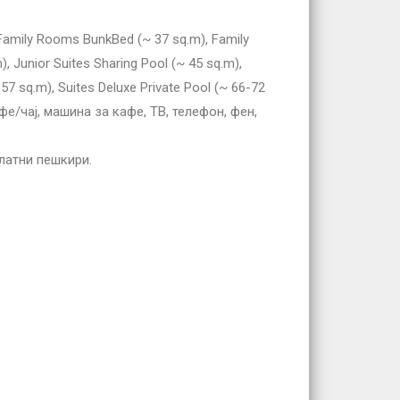
Family Rooms BunkBed (~ 37 sq.m), Family
 Junior Suites Sharing Pool (~ 45 sq.m),
~ 57 sq.m), Suites Deluxe Private Pool (~ 66-72
фе/чај, машина за кафе, ТВ, телефон, фен,
платни пешкири.