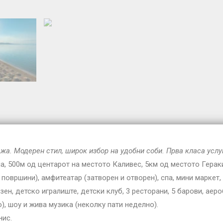
ажа. Модерен стил, широк избор на удобни соби. Прва класа услу
ја, 500м од центарот на местото Каливес, 5км од местото Герак
и површини), амфитеатар (затворен и отворен), спа, мини маркет,
ен, детско игралиште, детски клуб, 3 ресторани, 5 барови, аеро
), шоу и жива музика (неколку пати неделно).
нис.